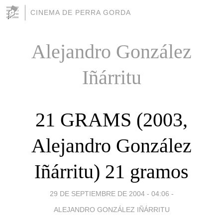
CINEMA DE PERRA GORDA
Alejandro González
Iñárritu
21 GRAMS (2003,
Alejandro González
Iñárritu) 21 gramos
29 DE SEPTIEMBRE DE 2004 - 04:06
-
ALEJANDRO GONZÁLEZ IÑÁRRITU