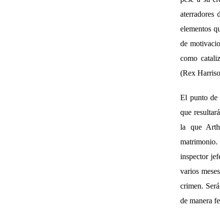
aterradores 
elementos qu
de motivacio
como catali
(Rex Harriso
El punto de 
que resultará
la que Arth
matrimonio.
inspector je
varios meses
crimen. Será
de manera fe