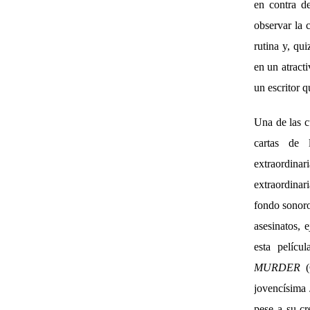
en contra d
observar la
rutina y, qui
en un atracti
un escritor q
Una de las cu
cartas de 
extraordinar
extraordinar
fondo sonoro
asesinatos,
esta pelícu
MURDER
(
jovencísima 
pese a su cr