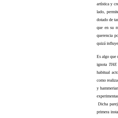
artística y c
lado, permi
dotado de ta
que en su m
querencia po
quizá influy
Es algo que 
ignota
THE
habitual act
como realizad
y hammeria
experimenta
Dicha pareja
primera inst