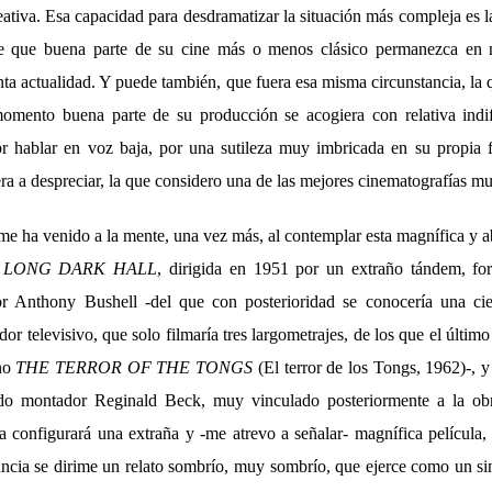
reativa. Esa capacidad para desdramatizar la situación más compleja es 
te que buena parte de su cine más o menos clásico permanezca en n
nta actualidad. Y puede también, que fuera esa misma circunstancia, la 
omento buena parte de su producción se acogiera con relativa indif
r hablar en voz baja, por una sutileza muy imbricada en su propia 
era a despreciar, la que considero una de las mejores cinematografías mu
me ha venido a la mente, una vez más, al contemplar esta magnífica y 
 LONG DARK HALL
, dirigida en 1951 por un extraño tándem, fo
or Anthony Bushell -del que con posterioridad se conocería una cie
or televisivo, que solo filmaría tres largometrajes, de los que el último
no
THE TERROR OF THE TONGS
(El terror de los Tongs, 1962)-, y
do montador Reginald Beck, muy vinculado posteriormente a la ob
 configurará una extraña y -me atrevo a señalar- magnífica película,
ancia se dirime un relato sombrío, muy sombrío, que ejerce como un si