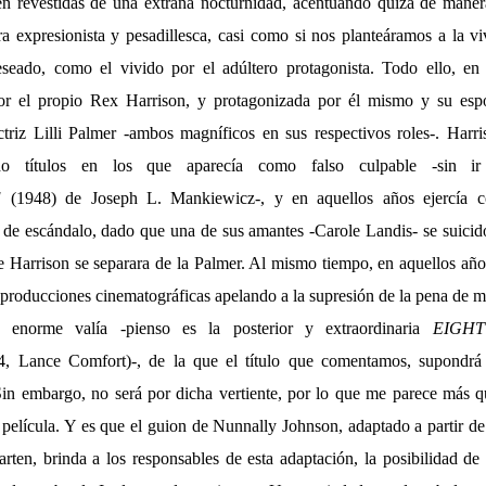
en revestidas de una extraña nocturnidad, acentuando quizá de maner
a expresionista y pesadillesca, casi como si nos planteáramos a la v
seado, como el vivido por el adúltero protagonista. Todo ello, en 
or el propio Rex Harrison, y protagonizada por él mismo y su esp
ctriz Lilli Palmer -ambos magníficos en sus respectivos roles-. Harr
ado títulos en los que aparecía como falso culpable -sin ir
E
(1948) de Joseph L. Mankiewicz-, y en aquellos años ejercía 
a de escándalo, dado que una de sus amantes -Carole Landis- se suicid
e Harrison se separara de la Palmer. Al mismo tiempo, en aquellos año
r producciones cinematográficas apelando a la supresión de la pena de m
e enorme valía -pienso es la posterior y extraordinaria
EIGH
, Lance Comfort)-, de la que el título que comentamos, supondrá 
in embargo, no será por dicha vertiente, por lo que me parece más q
a película. Y es que el guion de Nunnally Johnson, adaptado a partir de
rten, brinda a los responsables de esta adaptación, la posibilidad de