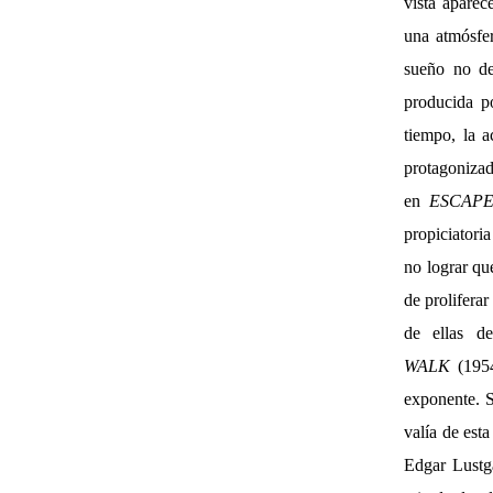
vista aparec
una atmósfer
sueño no de
producida p
tiempo, la a
protagoniz
en
ESCAP
propiciatori
no lograr qu
de prolifera
de ellas d
WALK
(1954
exponente. S
valía de est
Edgar Lustga