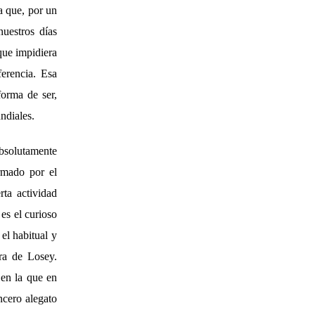
la que, por un
uestros días
que impidiera
erencia. Esa
forma de ser,
ndiales.
absolutamente
rmado por el
rta actividad
 es el curioso
 el habitual y
ra de Losey.
 en la que en
ncero alegato