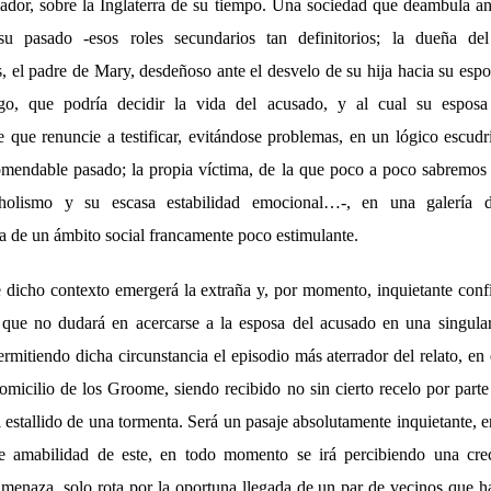
ador, sobre la Inglaterra de su tiempo. Una sociedad que deambula an
su pasado -esos roles secundarios tan definitorios; la dueña del
, el padre de Mary, desdeñoso ante el desvelo de su hija hacia su espo
igo, que podría decidir la vida del acusado, y al cual su espos
 que renuncie a testificar, evitándose problemas, en un lógico escud
mendable pasado; la propia víctima, de la que poco a poco sabremos
holismo y su escasa estabilidad emocional…-, en una galería d
va de un ámbito social francamente poco estimulante.
dicho contexto emergerá la extraña y, por momento, inquietante conf
 que no dudará en acercarse a la esposa del acusado en una singular
rmitiendo dicha circunstancia el episodio más aterrador del relato, en 
domicilio de los Groome, siendo recibido no sin cierto recelo por parte
 estallido de una tormenta. Será un pasaje absolutamente inquietante, e
te amabilidad de este, en todo momento se irá percibiendo una crec
 amenaza, solo rota por la oportuna llegada de un par de vecinos que h