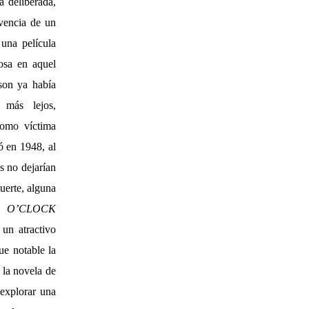
a deliberada,
ivencia de un
una película
osa en aquel
ison ya había
 más lejos,
como víctima
ó en 1948, al
s no dejarían
uerte, alguna
T O’CLOCK
un atractivo
ue notable la
 la novela de
 explorar una