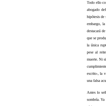
Todo ello co
abogado def
hipótesis de 
embargo, la 
destacará de
que se produ
la única ru
pese al rei
muerte. Ni si
cumplimiento
escrito-, la
una falsa ac
Antes lo señ
sombría. Ya 