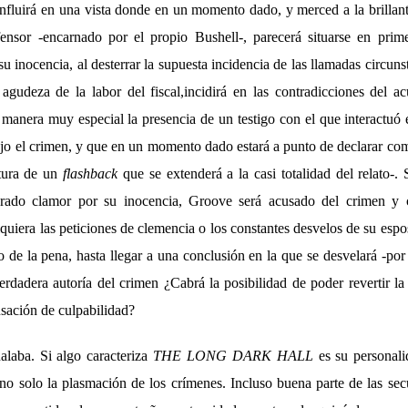
nfluirá en una vista donde en un momento dado, y merced a la brillant
ensor -encarnado por el propio Bushell-, parecerá situarse en prime
su inocencia, al desterrar la supuesta incidencia de las llamadas circuns
agudeza de la labor del fiscal,incidirá en las contradicciones del a
 manera muy especial la presencia de un testigo con el que interactuó 
jo el crimen, y que en un momento dado estará a punto de declarar com
ptura de un
flashback
que se extenderá a la casi totalidad del relato-.
terado clamor por su inocencia, Groove será acusado del crimen y
quiera las peticiones de clemencia o los constantes desvelos de su espo
 de la pena, hasta llegar a una conclusión en la que se desvelará -po
 verdadera autoría del crimen ¿Cabrá la posibilidad de poder revertir l
usación de culpabilidad?
alaba. Si algo caracteriza
THE LONG DARK HALL
es su personali
no solo la plasmación de los crímenes. Incluso buena parte de las sec