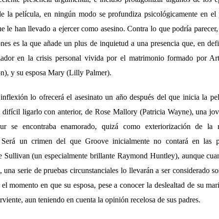
de la película, en ningún modo se profundiza psicológicamente en el
e le han llevado a ejercer como asesino. Contra lo que podría parecer,
nes es la que añade un plus de inquietud a una presencia que, en defin
zador en la crisis personal vivida por el matrimonio formado por A
n), y su esposa Mary (Lilly Palmer).
inflexión lo ofrecerá el asesinato un año después del que inicia la pel
 difícil ligarlo con anterior, de Rose Mallory (Patricia Wayne), una jo
ur se encontraba enamorado, quizá como exteriorización de la 
 Será un crimen del que Groove inicialmente no contará en las p
fe Sullivan (un especialmente brillante Raymond Huntley), aunque cu
, una serie de pruebas circunstanciales lo llevarán a ser considerado s
 el momento en que su esposa, pese a conocer la deslealtad de su mar
rviente, aun teniendo en cuenta la opinión recelosa de sus padres.