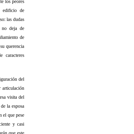
te los peores
 edificio de
so: las dudas
a no deja de
riñamiento de
 su querencia
e caracteres
iguración del
 articulación
esa visita del
 de la esposa
n el que pese
iente y casi
arán que este