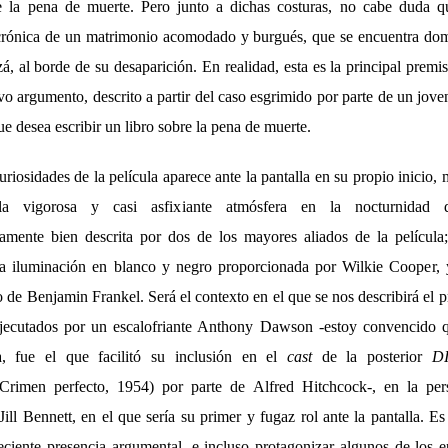
e la pena de muerte. Pero junto a dichas costuras, no cabe duda 
 crónica de un matrimonio acomodado y burgués, que se encuentra dom
zá, al borde de su desaparición. En realidad, esta es la principal premi
vo argumento, descrito a partir del caso esgrimido por parte de un jove
ue desea escribir un libro sobre la pena de muerte.
riosidades de la película aparece ante la pantalla en su propio inicio,
la vigorosa y casi asfixiante atmósfera en la nocturnidad 
iamente bien descrita por dos de los mayores aliados de la película
ia iluminación en blanco y negro proporcionada por Wilkie Cooper, 
 de Benjamin Frankel. Será el contexto en el que se nos describirá el p
 ejecutados por un escalofriante Anthony Dawson -estoy convencido q
la, fue el que facilitó su inclusión en el
cast
de la posterior
D
Crimen perfecto, 1954) por parte de Alfred Hitchcock-, en la pe
Jill Bennett, en el que sería su primer y fugaz rol ante la pantalla. Es
eciente presencia argumental, e incluso protagonizar algunos de los 