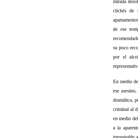
mirada desol
clichés de 
apartamentos
de ese test
recomendarle
su poco reco
por el alco
representati
En medio de 
ese asesino,
dramática, pe
criminal al 
en medio del
a la aparen
irrespirable