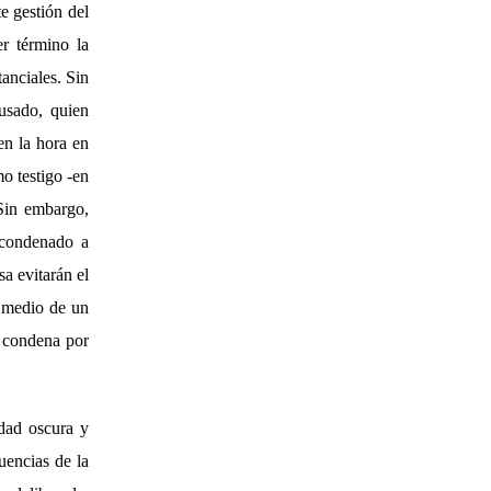
e gestión del
r término la
tanciales. Sin
cusado, quien
en la hora en
o testigo -en
 Sin embargo,
 condenado a
sa evitarán el
r medio de un
a condena por
dad oscura y
uencias de la