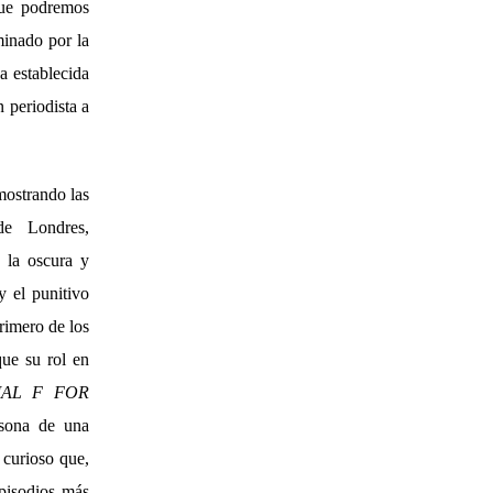
que podremos
inado por la
sa establecida
n periodista a
 mostrando las
de Londres,
; la oscura y
y el punitivo
rimero de los
ue su rol en
IAL F FOR
rsona de una
 curioso que,
episodios más