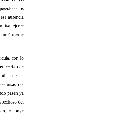
 pasado o los
 esa ausencia
itiva, ejerce
rthur Groome
ícula, con lo
ven corista de
rutina de su
esquisas del
ando pasen ya
ospechoso del
ido, lo apoye