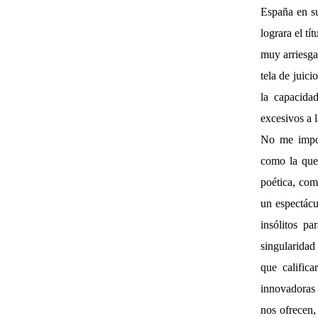
España en su
lograra el tí
muy arriesga
tela de juici
la capacida
excesivos a 
No me impor
como la que
poética, com
un espectácu
insólitos pa
singularidad
que calific
innovadoras d
nos ofrecen,