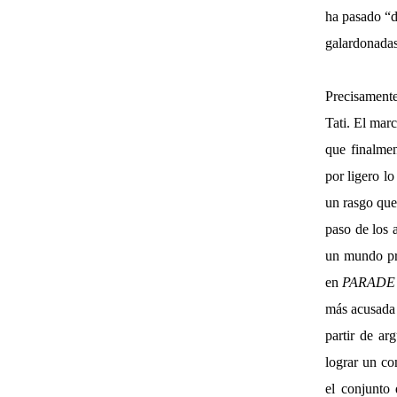
ha pasado “d
galardonadas
Precisamente
Tati. El marc
que finalmen
por ligero l
un rasgo que 
paso de los 
un mundo pro
en
PARADE
más acusada 
partir de ar
lograr un co
el conjunto