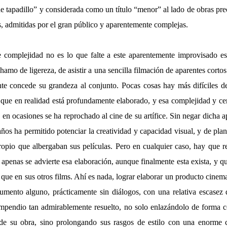
e tapadillo” y considerada como un título “menor” al lado de obras pr
, admitidas por el gran público y aparentemente complejas.
 complejidad no es lo que falte a este aparentemente improvisado e
hamo de ligereza, de asistir a una sencilla filmación de aparentes cortos
te concede su grandeza al conjunto. Pocas cosas hay más difíciles d
o que en realidad está profundamente elaborado, y esa complejidad y ce
en ocasiones se ha reprochado al cine de su artífice. Sin negar dicha a
años ha permitido potenciar la creatividad y capacidad visual, y de pla
pio que albergaban sus películas. Pero en cualquier caso, hay que 
apenas se advierte esa elaboración, aunque finalmente esta exista, y q
que en sus otros films. Ahí es nada, lograr elaborar un producto cinema
gumento alguno, prácticamente sin diálogos, con una relativa escasez
mpendio tan admirablemente resuelto, no solo enlazándolo de forma 
 de su obra, sino prolongando sus rasgos de estilo con una enorme 