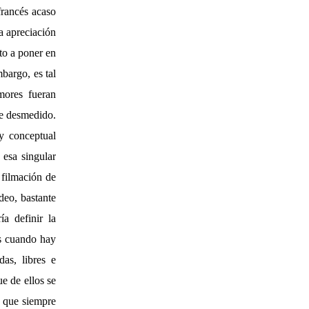
francés acaso
na apreciación
to a poner en
mbargo, es tal
mores fueran
te desmedido.
y conceptual
esa singular
 filmación de
deo, bastante
ía definir la
es cuando hay
as, libres e
ue de ellos se
a que siempre