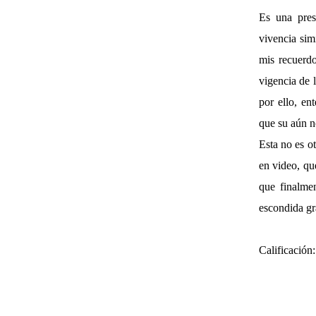
Es una pres
vivencia sim
mis recuerdo
vigencia de l
por ello, en
que su aún n
Esta no es ot
en video, que
que finalmen
escondida gr
Calificación