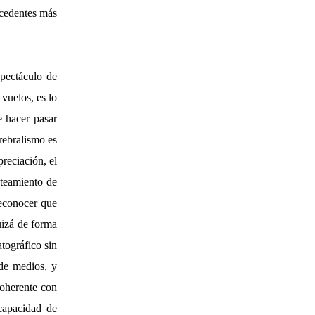
ecedentes más
spectáculo de
 vuelos, es lo
e hacer pasar
rebralismo es
preciación, el
nteamiento de
reconocer que
uizá de forma
tográfico sin
 de medios, y
coherente con
capacidad de