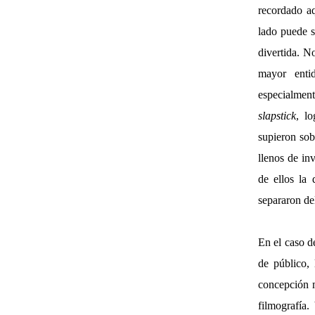
recordado aq
lado puede s
divertida. N
mayor enti
especialment
slapstick
, l
supieron sob
llenos de in
de ellos la
separaron del
En el caso d
de público,
concepción m
filmografía