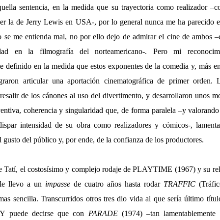
uella sentencia, en la medida que su trayectoria como realizador –
er la de Jerry Lewis en USA-, por lo general nunca me ha parecido 
o se me entienda mal, no por ello dejo de admirar el cine de ambos 
dad en la filmografía del norteamericano-. Pero mi reconocim
e definido en la medida que estos exponentes de la comedia y, más en
ograron articular una aportación cinematográfica de primer orden. 
resalir de los cánones al uso del divertimento, y desarrollaron unos m
ventiva, coherencia y singularidad que, de forma paralela –y valorand
 dispar intensidad de su obra como realizadores y cómicos-, lamenta
 gusto del público y, por ende, de la confianza de los productores.
e Tatí, el costosísimo y complejo rodaje de PLAYTIME (1967) y su rel
 le llevo a un
impasse
de cuatro años hasta rodar
TRAFFIC
(Tráfi
as sencilla. Transcurridos otros tres dio vida al que sería último títul
. Y puede decirse que con
PARADE
(1974) –tan lamentablemente 