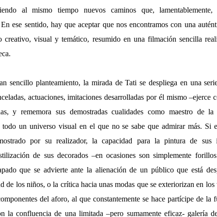
briendo al mismo tiempo nuevos caminos que, lamentablemente,
. En ese sentido, hay que aceptar que nos encontramos con una autén
creativo, visual y temático, resumido en una filmación sencilla real
eca.
tan sencillo planteamiento, la mirada de Tati se despliega en una seri
celadas, actuaciones, imitaciones desarrolladas por él mismo –ejerce
as, y rememora sus demostradas cualidades como maestro de la
 todo un universo visual en el que no se sabe que admirar más. Si e
strado por su realizador, la capacidad para la pintura de sus 
tilización de sus decorados –en ocasiones son simplemente forillos
apado que se advierte ante la alienación de un público que está de
 de los niños, o la crítica hacia unas modas que se exteriorizan en los
componentes del aforo, al que constantemente se hace partícipe de la 
on la confluencia de una limitada –pero sumamente eficaz- galería de