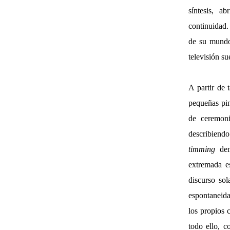
síntesis, a
continuidad
de su mundo 
televisión su
A partir de 
pequeñas pin
de ceremoni
describiendo
timming
demo
extremada es
discurso sol
espontaneidad
los propios 
todo ello, c