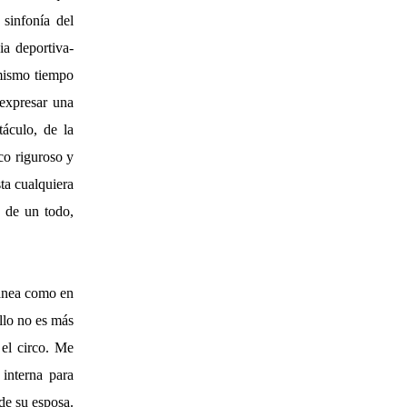
 sinfonía del
a deportiva-
 mismo tiempo
 expresar una
táculo, de la
ico riguroso y
ta cualquiera
e de un todo,
tánea como en
llo no es más
 el circo. Me
 interna para
de su esposa.