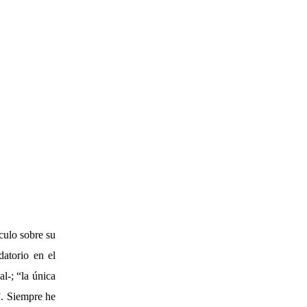
culo sobre su
datorio en el
l-; “la única
”. Siempre he