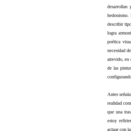
desarrollan 
hedonismo. 
describir ti
logra armoni
poética visu
necesidad de 
atrevido, en
de las pintu
configurando
Antes señala
realidad com
que una tras
estoy refiri
actuar con l