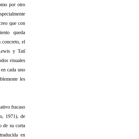
como por otro
especialmente
–creo que con
iento queda
 concreto, el
Lewis y Tatí
odos visuales
o en cada uno
blemente les
ativo fracaso
co, 1971), de
o de su corta
traducida en