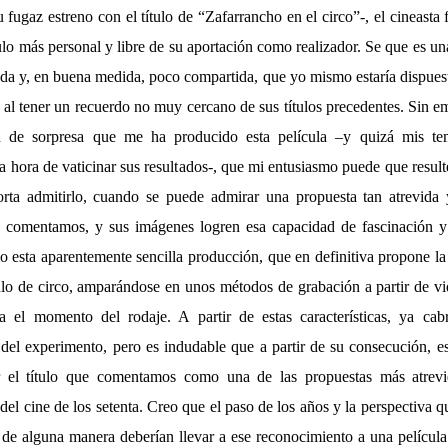
 fugaz estreno con el título de “Zafarrancho en el circo”-, el cineasta 
tulo más personal y libre de su aportación como realizador. Se que es u
da y, en buena medida, poco compartida, que yo mismo estaría dispues
o al tener un recuerdo no muy cercano de sus títulos precedentes. Sin e
d de sorpresa que me ha producido esta película –y quizá mis te
la hora de vaticinar sus resultados-, que mi entusiasmo puede que resul
ta admitirlo, cuando se puede admirar una propuesta tan atrevida 
 comentamos, y sus imágenes logren esa capacidad de fascinación y 
o esta aparentemente sencilla producción, que en definitiva propone la
lo de circo, amparándose en unos métodos de grabación a partir de vi
ra el momento del rodaje. A partir de estas características, ya cabr
 del experimento, pero es indudable que a partir de su consecución, 
ar el título que comentamos como una de las propuestas más atrevid
el cine de los setenta. Creo que el paso de los años y la perspectiva q
 de alguna manera deberían llevar a ese reconocimiento a una películ