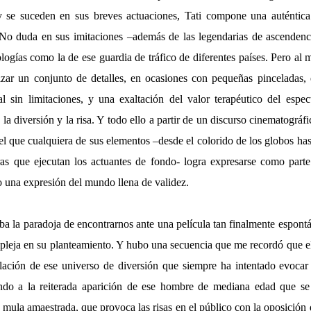
y se suceden en sus breves actuaciones, Tati compone una auténtica
No duda en sus imitaciones –además de las legendarias de ascendenci
pologías como la de ese guardia de tráfico de diferentes países. Pero al
zar un conjunto de detalles, en ocasiones con pequeñas pinceladas,
al sin limitaciones, y una exaltación del valor terapéutico del espec
la diversión y la risa. Y todo ello a partir de un discurso cinematográf
 el que cualquiera de sus elementos –desde el colorido de los globos has
ras que ejecutan los actuantes de fondo- logra expresarse como part
 una expresión del mundo llena de validez.
ba la paradoja de encontrarnos ante una película tan finalmente espon
pleja en su planteamiento. Y hubo una secuencia que me recordó que e
lación de ese universo de diversión que siempre ha intentado evocar
endo a la reiterada aparición de ese hombre de mediana edad que se
a mula amaestrada, que provoca las risas en el público con la oposición 