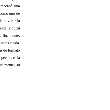
 recordó una
a como uno de
e advertir la
mente, y quizá
, finalmente,
antes citada.
tir de formato
specto-, es la
inalmente, su