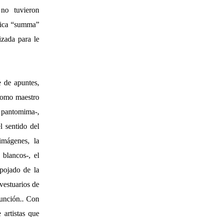
 no tuvieron
tica “summa”
izada para le
e de apuntes,
 como maestro
 pantomima-,
l sentido del
imágenes, la
 blancos-, el
spojado de la
 vestuarios de
función.. Con
 artistas que