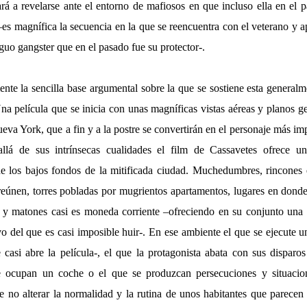
ará a revelarse ante el entorno de mafiosos en que incluso ella en el 
–es magnífica la secuencia en la que se reencuentra con el veterano y 
guo gangster que en el pasado fue su protector-.
ente la sencilla base argumental sobre la que se sostiene esta generalme
película que se inicia con unas magníficas vistas aéreas y planos ge
eva York, que a fin y a la postre se convertirán en el personaje más imp
allá de sus intrínsecas cualidades el film de Cassavetes ofrece un 
e los bajos fondos de la mitificada ciudad. Muchedumbres, rincones
reúnen, torres pobladas por mugrientos apartamentos, lugares en donde
 y matones casi es moneda corriente –ofreciendo en su conjunto una
vo del que es casi imposible huir-. En ese ambiente el que se ejecute 
casi abre la película-, el que la protagonista abata con sus disparos
 ocupan un coche o el que se produzcan persecuciones y situacio
ce no alterar la normalidad y la rutina de unos habitantes que parecen