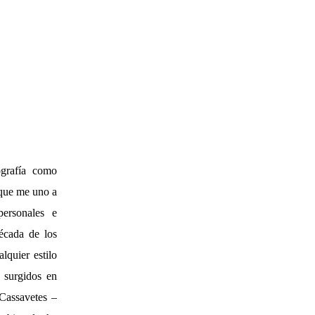
ografía como
 que me uno a
ersonales e
década de los
lquier estilo
s surgidos en
 Cassavetes –