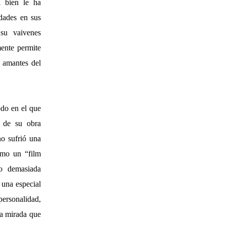
i bien le ha
idades en sus
 su vaivenes
mente permite
 amantes del
odo en el que
n de su obra
no sufrió una
omo un “film
no demasiada
 una especial
personalidad,
sa mirada que