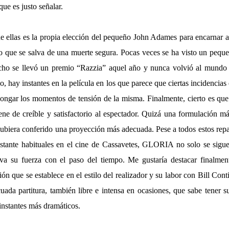
que es justo señalar.
e ellas es la propia elección del pequeño John Adames para encarnar a 
o que se salva de una muerte segura. Pocas veces se ha visto un pequ
cho se llevó un premio “Razzia” aquel año y nunca volvió al mundo d
 hay instantes en la película en los que parece que ciertas incidencias
longar los momentos de tensión de la misma. Finalmente, cierto es que
iene de creíble y satisfactorio al espectador. Quizá una formulación má
ubiera conferido una proyección más adecuada. Pese a todos estos repa
astante habituales en el cine de Cassavetes, GLORIA no solo se sigu
eva su fuerza con el paso del tiempo. Me gustaría destacar finalmen
n que se establece en el estilo del realizador y su labor con Bill Cont
uada partitura, también libre e intensa en ocasiones, que sabe tener s
 instantes más dramáticos.