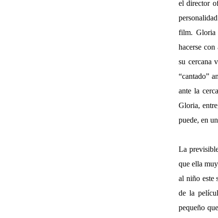
el director 
personalida
film. Glori
hacerse con 
su cercana 
“cantado” an
ante la cerc
Gloria, entr
puede, en un
La previsibl
que ella muy
al niño este
de la pelícu
pequeño que