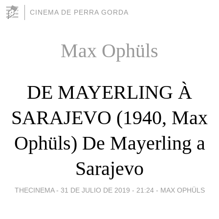
CINEMA DE PERRA GORDA
Max Ophüls
DE MAYERLING À
SARAJEVO (1940, Max
Ophüls) De Mayerling a
Sarajevo
THECINEMA -
31 DE JULIO DE 2019 - 21:24
-
MAX OPHÜLS