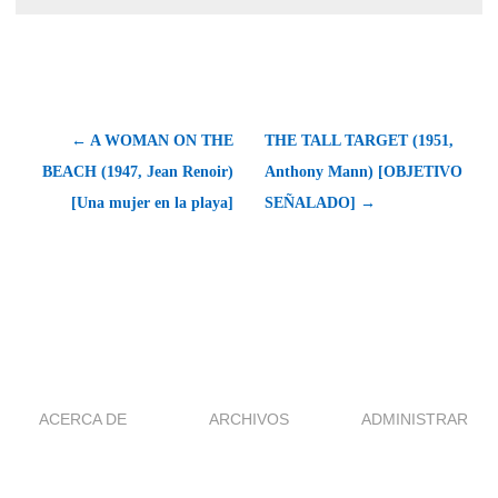
← A WOMAN ON THE
THE TALL TARGET (1951,
BEACH (1947, Jean Renoir)
Anthony Mann) [OBJETIVO
[Una mujer en la playa]
SEÑALADO] →
ACERCA DE
ARCHIVOS
ADMINISTRAR