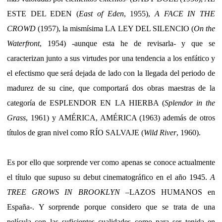
ESTE DEL EDEN (
East of Eden
, 1955),
A FACE IN THE
CROWD
(1957), la mismísima LA LEY DEL SILENCIO (
On the
Waterfront
, 1954) -aunque esta he de revisarla- y que se
caracterizan junto a sus virtudes por una tendencia a los enfático y
el efectismo que será dejada de lado con la llegada del periodo de
madurez de su cine, que comportará dos obras maestras de la
categoría de ESPLENDOR EN LA HIERBA (
Splendor in the
Grass
, 1961) y AMÉRICA, AMÉRICA (1963) además de otros
títulos de gran nivel como RÍO SALVAJE (
Wild River
, 1960).
Es por ello que sorprende ver como apenas se conoce actualmente
el título que supuso su debut cinematográfico en el año 1945.
A
TREE GROWS IN BROOKLYN
–LAZOS HUMANOS en
España-. Y sorprende porque considero que se trata de una
película con las suficientes cualidades como para ser tenida en