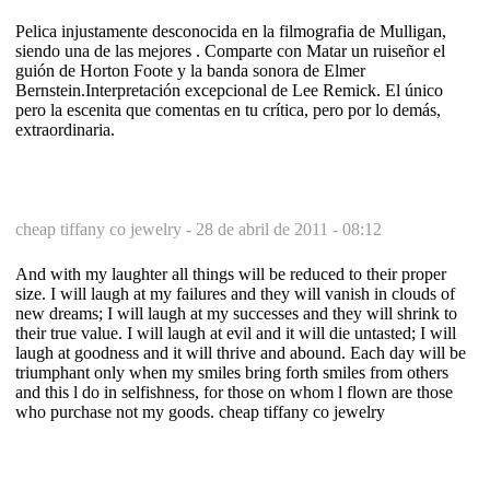
Pelica injustamente desconocida en la filmografia de Mulligan,
siendo una de las mejores . Comparte con Matar un ruiseñor el
guión de Horton Foote y la banda sonora de Elmer
Bernstein.Interpretación excepcional de Lee Remick. El único
pero la escenita que comentas en tu crítica, pero por lo demás,
extraordinaria.
cheap tiffany co jewelry -
28 de abril de 2011 - 08:12
And with my laughter all things will be reduced to their proper
size. I will laugh at my failures and they will vanish in clouds of
new dreams; I will laugh at my successes and they will shrink to
their true value. I will laugh at evil and it will die untasted; I will
laugh at goodness and it will thrive and abound. Each day will be
triumphant only when my smiles bring forth smiles from others
and this l do in selfishness, for those on whom l flown are those
who purchase not my goods. cheap tiffany co jewelry