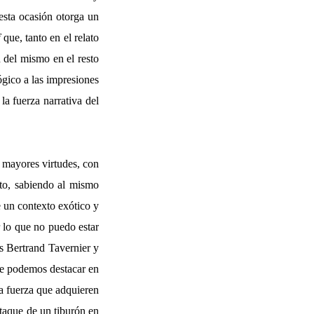
esta ocasión otorga un
f
que, tanto en el relato
n del mismo en el resto
ógico a las impresiones
la fuerza narrativa del
 mayores virtudes, con
ato, sabiendo al mismo
e un contexto exótico y
r lo que no puedo estar
as Bertrand Tavernier y
ue podemos destacar en
 la fuerza que adquieren
ataque de un tiburón en