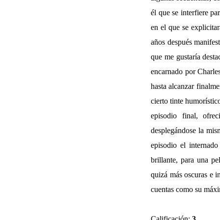
él que se interfiere 
en el que se explicita
años después manifes
que me gustaría desta
encarnado por Charles 
hasta alcanzar finalme
cierto tinte humorístic
episodio final, ofr
desplegándose la misma
episodio el internado
brillante, para una p
quizá más oscuras e in
cuentas como su máxim
Calificación:
3