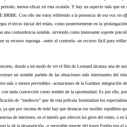
el periodo, menos eficaz en esta ocasión. Y hay un aspecto más que en 
E BRIBE
. Con ello me estoy refiriendo a la presencia de esa voz en
of
gra el tercio inicial del relato, como posteriormente en la prolongació
con una contundencia notable, sirviendo como interesante soporte psicol
que su recurso suponga –antes al contrario- un recurso fácil para orillar 
concreto, donde a mi modo de ver el film de Leonard alcanza una de sus
xtraer un notable partido de las situaciones más interesantes del rel
tos más o menos previsibles –actuaciones de la Gardner, integración d
as con tanta convicción como sentido de la oportunidad. Es por ello, po
ficación de “mediocre” que de esta película formulaban los especialist
, ya que por encima de todo hay que destacar ese insólito equilibrio q
encias de interiores, en el interés que ofrecen los giros del relato, o en
mo la de la desaparición –y previsible muerte del joven Emilio tras el 