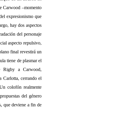
os de Carwood –momento
a del expresionismo que
rgo, hay dos aspectos
radación del personaje
cial aspecto repulsivo,
lano final revestirá un
cula tiene de plasmar el
e Rigby a Carwood,
a Carlotta, cerrando el
. Un colofón realmente
 propuestas del género
s, que deviene a fin de