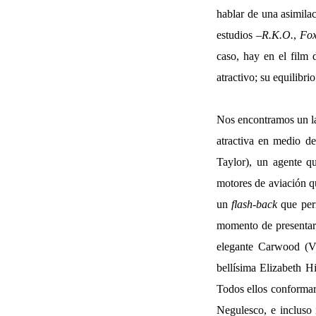
hablar de una asimilac
estudios –
R.K.O.
,
Fo
caso, hay en el film
atractivo; su equilibrio
Nos encontramos un la 
atractiva en medio de
Taylor), un agente qu
motores de aviación q
un
flash-back
que perm
momento de presentar 
elegante Carwood (Vin
bellísima Elizabeth H
Todos ellos conformará
Negulesco, e incluso