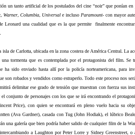
ión un tanto artificial de los postulados del cine “noir” que ponían en p
x
,
Warner
,
Columbia
,
Universal
e incluso
Paramount
- con mayor aute
 de Leonard una cualidad que es la que permite
finalmente encontrar
.
isla de Carlotta, ubicada en la zona costera de América Central. La ac
 una tormenta que es contemplada por el protagonista del film. Se 
e ha sido enviado hasta allí por la policía norteamericana, para in
ue son robados y vendidos como estraperlo. Todo este proceso nos ser
itirá delimitar ese grado de tensión que muestran con fuerza sus insta
el conjunto de personajes con los que se irá encontrando el protagon
cent Price), con quien se encontrará en pleno vuelo hacia su objet
intten (Ava Gardner), casada con Tug (John Hodiak), el lúbrico Beal
n una galería que bien podría haber salido de cualquier film de la Wa
 intercambiando a Laughton por Peter Lorre y Sidney Greenstreet, o 