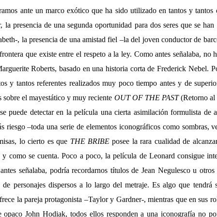
mos ante un marco exótico que ha sido utilizado en tantos y tantos
ar, la presencia de una segunda oportunidad para dos seres que se ha
abeth-, la presencia de una amistad fiel –la del joven conductor de b
cil frontera que existe entre el respeto a la ley. Como antes señalaba, no
Marguerite Roberts, basado en una historia corta de Frederick Nebel. P
tos y tantos referentes realizados muy poco tiempo antes y de super
s sobre el mayestático y muy reciente
OUT OF THE PAST
(Retorno al
se puede detectar en la película una cierta asimilación formulista de
s riesgo –toda una serie de elementos iconográficos como sombras, ve
misas, lo cierto es que
THE BRIBE
posee la rara cualidad de alcanzar
a y como se cuenta. Poco a poco, la película de Leonard consigue inte
ntes señalaba, podría recordarnos títulos de Jean Negulesco u otros 
ía de personajes dispersos a lo largo del metraje. Es algo que tendrá 
rece la pareja protagonista –Taylor y Gardner-, mientras que en sus ro
 opaco John Hodiak, todos ellos responden a una iconografía no por