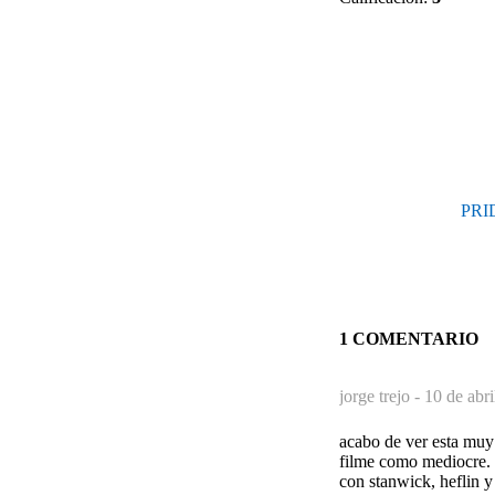
PRID
1 COMENTARIO
jorge trejo -
10 de abri
acabo de ver esta muy 
filme como mediocre. t
con stanwick, heflin y