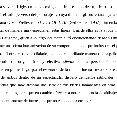
para salvar a Rigby en plena costa-, o la del asesinato de Tug de man
rá el lado perverso del personaje- y cuya dramaturgia no estará lejan
taría Orson Welles en
TOUCH OF EVIL
(Sed de mal, 1957). Sin emba
car de manera muy especial en estas líneas. Una de ellas es la aguda g
Laughton, quien a lo largo del metraje irá evolucionando desde su ini
nte una cierta humanización de su comportamiento –que incluso en el p
o-. El otro, es obvio señalarlo, lo supone la brillante manera que la pelí
eciendo un originalísimo y efectivo
climax
con la persecución d
 en primer lugar por el escenario de la multitudinaria fiesta de la isl
 de ambos dentro de un espectacular disparo de fuegos artificiales
elícula que sabe atesorar una serie de cualidades inmanentes en otras
quietantes, pero que en cambio ofrece esa notoria ausencia de altibajo
o exponente de interés, lo que no es poco por otra parte.