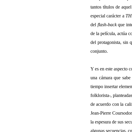
tantos títulos de aqu
especial carácter a
TH
del
flash-back
que inte
de la película, actúa 
del protagonista, sin 
conjunto.
Y es en este aspecto 
una cámara que sabe e
tiempo insertar elemen
folklorista-, plantead
de acuerdo con la cali
Jean-Pierre Coursodon
la espesura de sus secu
algunas secuencias, co