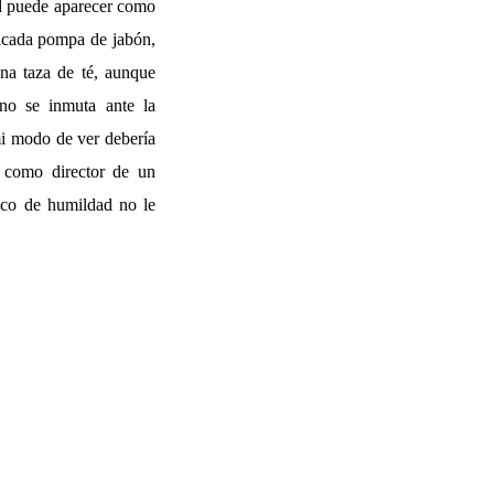
d puede aparecer como
ticada pompa de jabón,
ena taza de té, aunque
uno se inmuta ante la
mi modo de ver debería
s como director de un
oco de humildad no le