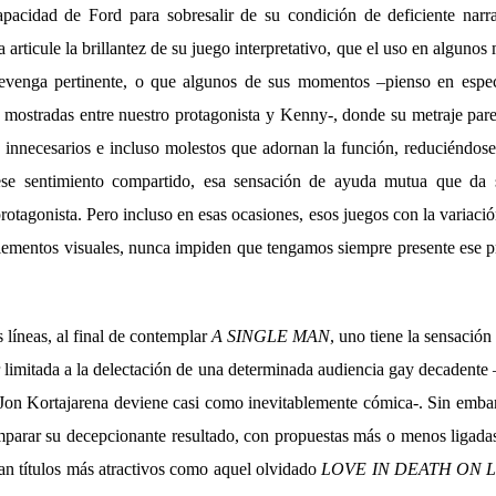
capacidad de Ford para sobresalir de su condición de deficiente nar
la articule la brillantez de su juego interpretativo, que el uso en algun
evenga pertinente, o que algunos de sus momentos –pienso en especi
s mostradas entre nuestro protagonista y Kenny-, donde su metraje pare
, innecesarios e incluso molestos que adornan la función, reduciéndose
ese sentimiento compartido, esa sensación de ayuda mutua que da s
rotagonista. Pero incluso en esas ocasiones, esos juegos con la variació
 elementos visuales, nunca impiden que tengamos siempre presente ese p
 líneas, al final de contemplar
A SINGLE MAN
, uno tiene la sensación
limitada a la delectación de una determinada audiencia gay decadente –
Jon Kortajarena deviene casi como inevitablemente cómica-. Sin embarg
mparar su decepcionante resultado, con propuestas más o menos ligadas 
ran títulos más atractivos como aquel olvidado
LOVE IN DEATH ON 