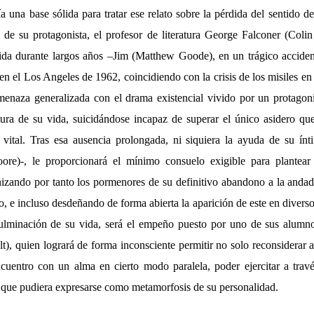
 una base sólida para tratar ese relato sobre la pérdida del sentido de 
 de su protagonista, el profesor de literatura George Falconer (Colin 
ida durante largos años –Jim (Matthew Goode), en un trágico acciden
 en el Los Angeles de 1962, coincidiendo con la crisis de los misiles e
menaza generalizada con el drama existencial vivido por un protagon
ura de su vida, suicidándose incapaz de superar el único asidero qu
r vital. Tras esa ausencia prolongada, ni siquiera la ayuda de su ín
ore)-, le proporcionará el mínimo consuelo exigible para plantear
nizando por tanto los pormenores de su definitivo abandono a la anda
o, e incluso desdeñando de forma abierta la aparición de este en diverso
ulminación de su vida, será el empeño puesto por uno de sus alumno
), quien logrará de forma inconsciente permitir no solo reconsiderar a
ncuentro con un alma en cierto modo paralela, poder ejercitar a travé
s que pudiera expresarse como metamorfosis de su personalidad.