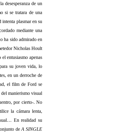
l la desesperanza de un
o si se tratara de una
d intenta plasmar en su
recordado mediante una
do ha sido admirado en
ometedor Nicholas Hoult
ro el entusiasmo apenas
para su joven vida, lo
tes, en un derroche de
ad, el film de Ford se
o del manierismo visual
entro, por cierto-. No
lice la cámara lenta,
sual… En realidad su
 conjunto de
A SINGLE