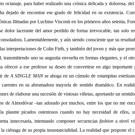
to octanaje, para haber realizado una crónica delicada y dolorosa, de
a dejado de encontrar ese grado de felicidad en su existencia. Com
rónicas filmadas por Luchino Visconti en los primeros años setenta, For
se dolor lacerante del amor perdido de forma irrevocable, tan solo 
 consoladora. Lamentablemente, y aún siendo consciente que su resulta
las interpretaciones de Colin Firth, y también del joven y más que pr
, transmitiendo uno su angustia envuelta en formas elegantes, y el ot
ta ofrecer a ese profesor su deseo de convertirse en algo importante 
nir de
A SINGLE MAN
se ahoga en un cúmulo de estampitas estetizan
 carentes en su abrumadora mayoría de sentido dramático. En realid
ones de elaborar una sucesión de vistosas viñetas, aportando un sentid
ine de Almodóvar –tan adorado por muchos, entre los que no me encu
ula plasme picados ostentosos cuando no hay necesidad de ellos, uti
orma innecesaria, intentando componer secuencias
fashion
a nivel vi
 la ciénaga de su propia insustancialidad. La realidad que propone el