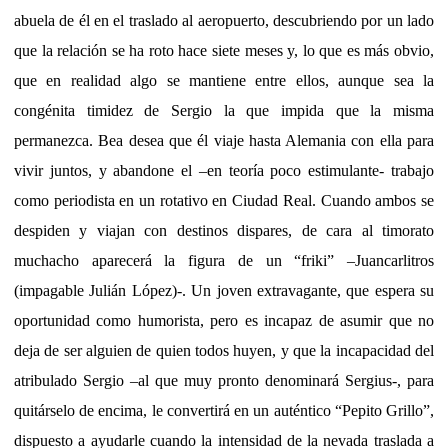
abuela de él en el traslado al aeropuerto, descubriendo por un lado
que la relación se ha roto hace siete meses y, lo que es más obvio,
que en realidad algo se mantiene entre ellos, aunque sea la
congénita timidez de Sergio la que impida que la misma
permanezca. Bea desea que él viaje hasta Alemania con ella para
vivir juntos, y abandone el –en teoría poco estimulante- trabajo
como periodista en un rotativo en Ciudad Real. Cuando ambos se
despiden y viajan con destinos dispares, de cara al timorato
muchacho aparecerá la figura de un “friki” –Juancarlitros
(impagable Julián López)-. Un joven extravagante, que espera su
oportunidad como humorista, pero es incapaz de asumir que no
deja de ser alguien de quien todos huyen, y que la incapacidad del
atribulado Sergio –al que muy pronto denominará Sergius-, para
quitárselo de encima, le convertirá en un auténtico “Pepito Grillo”,
dispuesto a ayudarle cuando la intensidad de la nevada traslada a