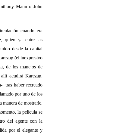
o Anthony Mann o John
rculación cuando era
e, quien ya entre las
huido desde la capital
Karczag (el inexpresivo
sla, de los manejos de
allí acudirá Karczag,
, tras haber recreado
eclamado por uno de los
la manera de mostrarle,
momento, la película se
ntro del agente con la
ida por el elegante y