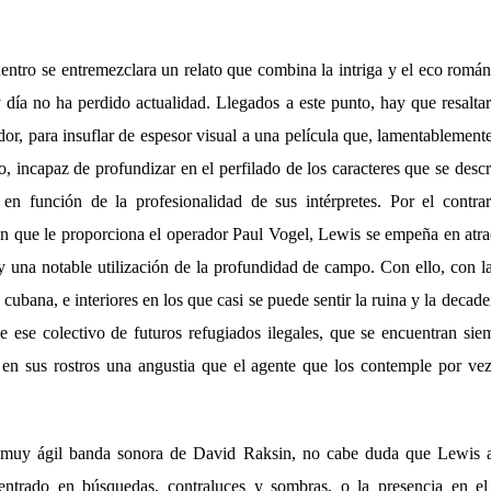
entro se entremezclara un relato que combina la intriga y el eco romá
día no ha perdido actualidad. Llegados a este punto, hay que resaltar
ador, para insuflar de espesor visual a una película que, lamentablemente
o, incapaz de profundizar en el perfilado de los caracteres que se descr
 en función de la profesionalidad de sus intérpretes. Por el contra
ón que le proporciona el operador Paul Vogel, Lewis se empeña en atr
 una notable utilización de la profundidad de campo. Con ello, con la
l cubana, e interiores en los que casi se puede sentir la ruina y la decade
 ese colectivo de futuros refugiados ilegales, que se encuentran siem
 en sus rostros una angustia que el agente que los contemple por vez
uy ágil banda sonora de David Raksin, no cabe duda que Lewis ap
centrado en búsquedas, contraluces y sombras, o la presencia en e