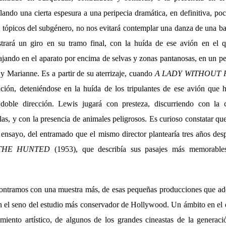
flando una cierta espesura a una peripecia dramática, en definitiva, 
e tópicos del subgénero, no nos evitará contemplar una danza de una ba
istrará un giro en su tramo final, con la huída de ese avión en el 
iajando en el aparato por encima de selvas y zonas pantanosas, en un 
y Marianne. Es a partir de su aterrizaje, cuando
A LADY WITHOUT 
ción, deteniéndose en la huída de los tripulantes de ese avión que 
doble dirección. Lewis jugará con presteza, discurriendo con la
las, y con la presencia de animales peligrosos. Es curioso constatar qu
ensayo, del entramado que el mismo director plantearía tres años des
THE HUNTED
(1953), que describía sus pasajes más memorable
contramos con una muestra más, de esas pequeñas producciones que a
n el seno del estudio más conservador de Hollywood. Un ámbito en el q
imiento artístico, de algunos de los grandes cineastas de la generac