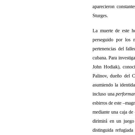
aparecieron constant
Sturges.
La muerte de este h
perseguido por los m
pertenencias del fall
cubana. Para investiga
John Hodiak), conocie
Palinov, dueño del C
asumiendo la identid
incluso una
performa
esbirros de este –magn
mediante una caja de c
dirimirá en un juego 
distinguida refugiad