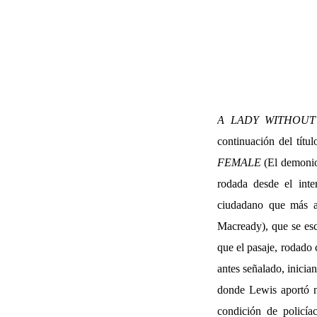
A LADY WITHOUT
continuación del tít
FEMALE
(El demonio 
rodada desde el int
ciudadano que más ad
Macready), que se esc
que el pasaje, rodado 
antes señalado, inicia
donde Lewis aportó no
condición de policí