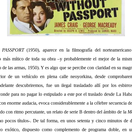
 PASSPORT
(1950), aparece en la filmografía del norteamerican
ulo más mítico de toda su obra –y probablemente el mejor de la mis
de las armas, 1950). Y es algo que se percibe con claridad en su magní
erior de un vehículo en plena calle neoyorkina, desde comprobare
elante descubriremos, fue un ilegal trasladado allí por los esbirr
onde para no pagar lo estipulado a este por el traslado desde La Haba
con enorme audacia, evoca considerablemente a la célebre secuencia del
ndo con ritmo percutante, un relato de serie B dentro del ámbito de la
Me
 pocos títulos-. De tal forma, en unos setenta y cinco minutos de d
aco exótico, dispuesto como complemento de programa doble, en u