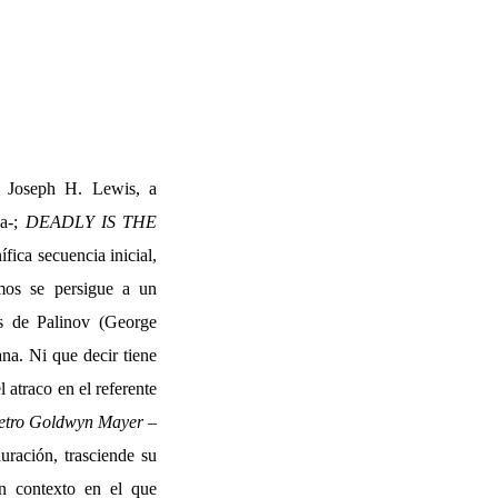
o Joseph H. Lewis, a
ma-;
DEADLY IS THE
fica secuencia inicial,
mos se persigue a un
os de Palinov (George
na. Ni que decir tiene
 atraco en el referente
tro Goldwyn Mayer
–
uración, trasciende su
n contexto en el que