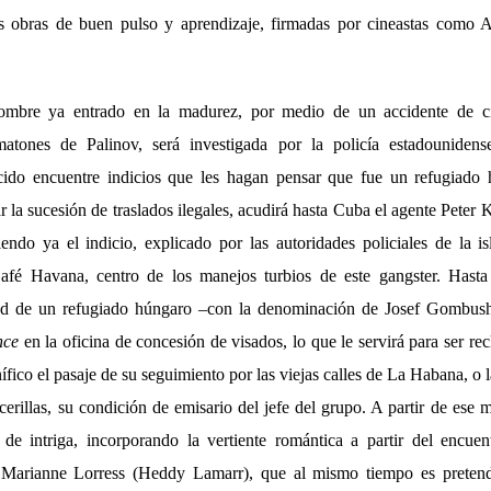
es obras de buen pulso y aprendizaje, firmadas por cineastas com
ombre ya entrado en la madurez, por medio de un accidente de ci
atones de Palinov, será investigada por la policía estadounidens
ecido encuentre indicios que les hagan pensar que fue un refugiado 
r la sucesión de traslados ilegales, acudirá hasta Cuba el agente Peter 
ndo ya el indicio, explicado por las autoridades policiales de la i
afé Havana, centro de los manejos turbios de este gangster. Hasta 
ad de un refugiado húngaro –con la denominación de Josef Gombush-
nce
en la oficina de concesión de visados, lo que le servirá para ser r
ífico el pasaje de su seguimiento por las viejas calles de La Habana, o 
erillas, su condición de emisario del jefe del grupo. A partir de ese 
de intriga, incorporando la vertiente romántica a partir del encue
a Marianne Lorress (Heddy Lamarr), que al mismo tiempo es pretend