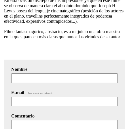
En esta ocasión discrepo de tus impresiones ya que en este filme
se observa de manera clara el absoluto dominio que Joseph H.
Lewis posea del lenguaje cinematográfico (posición de los actores
en el plano, travellins perfectamente integrados de poderosa
efectividad, expresivos contrapicados...).
Filme fantasmagórico, abstracto, es a mi juicio una obra maestra
en la que aparecen más claras que nunca las virtudes de su autor.
Nombre
E-mail
No será mostrado.
Comentario