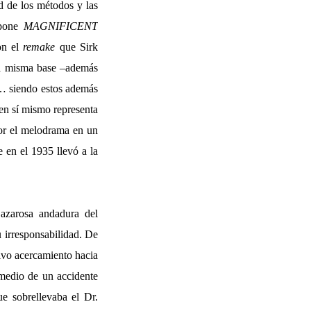
ad de los métodos y las
upone
MAGNIFICENT
on el
remake
que Sirk
la misma base –además
os… siendo estos además
 en sí mismo representa
por el melodrama en un
 en el 1935 llevó a la
 azarosa andadura del
 irresponsabilidad. De
sivo acercamiento hacia
 medio de un accidente
e sobrellevaba el Dr.