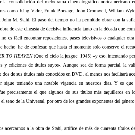
 la consolidación del melodrama cinematográfico norteamericano en
bres como King Vidor, Frank Borzage, John Cromwell, William Wyle
hn M. Stahl. El paso del tiempo no ha permitido obrar con la sufic
 obra de este cineasta de decisiva influencia tanto en la década que 
 no es fácil encontrar reposiciones, pases televisivos o cualquier otra
De hecho, he de confesar, que hasta el momento solo conservo el recue
ER TO HEAVEN
(Que el cielo la juzgue, 1945) –y eso, intentando per
 y ediciones de títulos suyos-. Aunque sea de forma parcial, la vali
e dos de sus títulos más conocidos en DVD, al menos nos facilitará ac
r sigue teniendo una notable vigencia en nuestros días. Y es que
ue precisamente el que algunos de sus títulos más taquilleros en lo
 el seno de la Universal, por otro de los grandes exponentes del género
acercarnos a la obra de Stahl, artífice de más de cuarenta títulos 