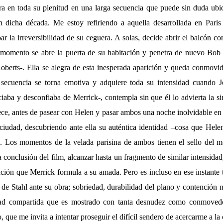
tra en toda su plenitud en una larga secuencia que puede sin duda ubic
n dicha década. Me estoy refiriendo a aquella desarrollada en Paris
r la irreversibilidad de su ceguera. A solas, decide abrir el balcón co
 momento se abre la puerta de su habitación y penetra de nuevo Bob
oberts-. Ella se alegra de esta inesperada aparición y queda conmovid
secuencia se torna emotiva y adquiere toda su intensidad cuando Jo
iaba y desconfiaba de Merrick-, contempla sin que él lo advierta la si
ece, antes de pasear con Helen y pasar ambos una noche inolvidable en 
ciudad, descubriendo ante ella su auténtica identidad –cosa que Helen
. Los momentos de la velada parisina de ambos tienen el sello del m
 conclusión del film, alcanzar hasta un fragmento de similar intensida
ción que Merrick formula a su amada. Pero es incluso en ese instante 
 de Stahl ante su obra; sobriedad, durabilidad del plano y contención na
idad compartida que es mostrado con tanta desnudez como conmovedor
que me invita a intentar proseguir el difícil sendero de acercarme a la o