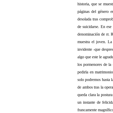
historia, que se mues
páginas del género e
desolada tras comproba
de suicidarse. En ese
denominación de rr. R
muestra el joven. La 
invidente -que desprec
algo que este le agrad
los pormenores de la 
pedirla en matrimonio
solo podremos hasta la
de ambos tras la opera
queda clara la postura
un instante de felic
francamente magnífico, 