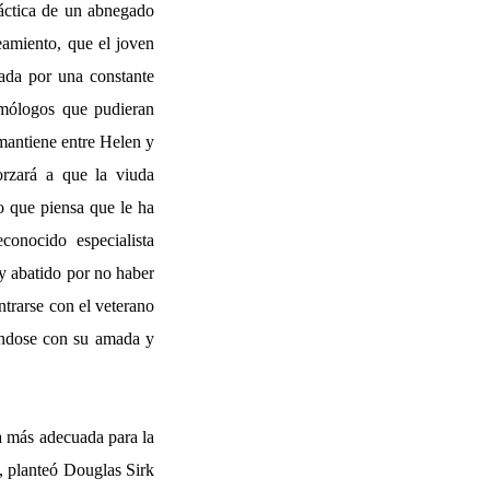
ráctica de un abnegado
teamiento, que el joven
ñada por una constante
lmólogos que pudieran
 mantiene entre Helen y
orzará a que la viuda
to que piensa que le ha
onocido especialista
y abatido por no haber
ntrarse con el veterano
iéndose con su amada y
ma más adecuada para la
a, planteó Douglas Sirk