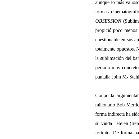
aunque lo más valioso 
formas cinematográfi
OBSESSION
(Sublime
propició poco menos 
cuestionable en sus ap
totalmente opuestos. N
la sublimación del ba
periodo muy concreto 
pantalla John M- Stahl
Conocida argumental
millonario Bob Merric
forma indirecta ha sid
su viuda –Helen (Iren
fortuíto. De forma p