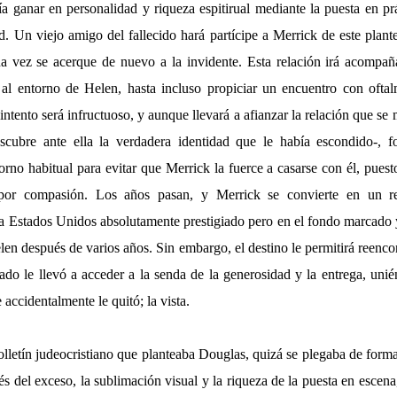
a ganar en personalidad y riqueza espitirual mediante la puesta en p
d. Un viejo amigo del fallecido hará partícipe a Merrick de este plan
a vez se acerque de nuevo a la invidente. Esta relación irá acompa
 al entorno de Helen, hasta incluso propiciar un encuentro con ofta
l intento será infructuoso, y aunque llevará a afianzar la relación que se
cubre ante ella la verdadera identidad que le había escondido-, f
rno habitual para evitar que Merrick la fuerce a casarse con él, pues
 por compasión. Los años pasan, y Merrick se convierte en un rec
a Estados Unidos absolutamente prestigiado pero en el fondo marcado 
en después de varios años. Sin embargo, el destino le permitirá reenco
sado le llevó a acceder a la senda de la generosidad y la entrega, un
accidentalmente le quitó; la vista.
olletín judeocristiano que planteaba Douglas, quizá se plegaba de for
és del exceso, la sublimación visual y la riqueza de la puesta en escen