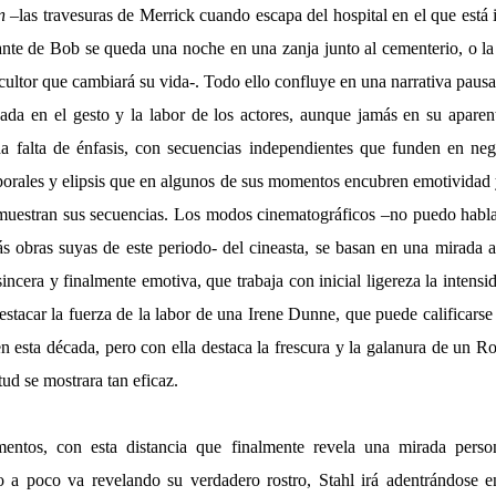
n
–las travesuras de Merrick cuando escapa del hospital en el que está 
nte de Bob se queda una noche en una zanja junto al cementerio, o l
cultor que cambiará su vida-. Todo ello confluye en una narrativa pausa
asada en el gesto y la labor de los actores, aunque jamás en su aparen
a falta de énfasis, con secuencias independientes que funden en neg
porales y elipsis que en algunos de sus momentos encubren emotividad
muestran sus secuencias. Los modos cinematográficos –no puedo hablar
 obras suyas de este periodo- del cineasta, se basan en una mirada a
ncera y finalmente emotiva, que trabaja con inicial ligereza la intensid
estacar la fuerza de la labor de una Irene Dunne, que puede calificar
en esta década, pero con ella destaca la frescura y la galanura de un 
ud se mostrara tan eficaz.
entos, con esta distancia que finalmente revela una mirada person
o a poco va revelando su verdadero rostro, Stahl irá adentrándose e