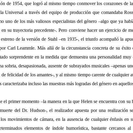
ión de 1954, que logró al mismo tiempo conmover los corazones de la
 la Universal a través del equipo de producción que comandaba Ros
 uno de los más valiosos especialistas del género –algo que ya hab
 en su trayectoria precedente-. Pero conviene hacer un ejercicio de m
estreno de la versión de Stahl –en 1935-, el triunfo acompañó la apu
r Carl Leammle. Más allá de la circunstancia concreta de su éxito c
tado sorprendente en la medida que demuestra una personalidad muy d
na sobria, desapasionada, ausente de subrayados musicales –apenas 
a de felicidad de los amantes-, y al mismo tiempo carente de cualquier at
s caracterizaba incluso las muestras más logradas del género en aquello
de el primer momento –la manera en la que Helen se encuentra con su h
muerte del Dr. Hudson-, el realizador apuesta por una realización s
los movimientos de cámara, en la ausencia de cualquier énfasis en su
eterminados elementos de índole humorística, bastante cercanos a