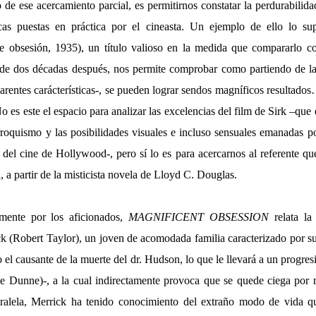
de ese acercamiento parcial, es permitirnos constatar la perdurabilid
cas puestas en práctica por el cineasta. Un ejemplo de ello lo s
 obsesión, 1935), un título valioso en la medida que compararlo c
de dos décadas después, nos permite comprobar como partiendo de 
arentes carácterísticas-, se pueden lograr sendos magníficos resultad
o es este el espacio para analizar las excelencias del film de Sirk –que
rroquismo y las posibilidades visuales e incluso sensuales emanadas 
del cine de Hollywood-, pero sí lo es para acercarnos al referente que
, a partir de la misticista novela de Lloyd C. Douglas.
mente por los aficionados,
MAGNIFICENT OBSESSION
relata la
k (Robert Taylor), un joven de acomodada familia caracterizado por su
o el causante de la muerte del dr. Hudson, lo que le llevará a un progre
e Dunne)-, a la cual indirectamente provoca que se quede ciega por
aralela, Merrick ha tenido conocimiento del extraño modo de vida qu