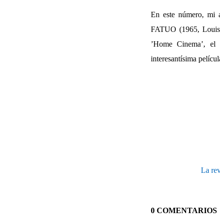
En este número, mi a
FATUO (1965, Louis M
’Home Cinema’, e
interesantísima películ
La rev
0 COMENTARIOS