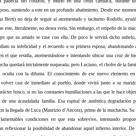
da padecía del corazón, y murió en una crisis cardíaca, durante u
poso, sumiendo a este en un profundo abatimiento. Desde ese momento
a Berti) no deja de seguir al atormentado y taciturno Rodolfo, ayud
ue este, literalmente, no desea verla. Sin embargo, el empeño de la mu
gre que su amado se case con ella. De poco le servirá dicho anhelo,
diato su infelicidad y el recuerdo a su primera esposa, abandonando 
en el que residía, atormentándose e intentando ubicar una cruz de hi
acha quedará inicialmente noqueada, pero Luciano, el chofer de la famil
 oculta con la difunta. El conocimiento de ese nuevo elemento en 
 volver casi de inmediato al pueblo, donde vivirá junto a su marid
arácter hosco, si no las constantes humillaciones a las que le hace obj
de una acaudalada familia. Esa espiral de auténtica degradación p
con la llegada de Luca (Maurizio d’Ancora), primo de la muchacha. Su 
lamentables condiciones en que esta sobrevive, intentando propor
an reflexionar la posibilidad de abandonar aquel infierno interior. D