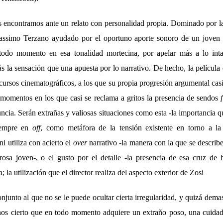
s encontramos ante un relato con personalidad propia. Dominado por l
ssimo Terzano ayudado por el oportuno aporte sonoro de un joven 
 todo momento en esa tonalidad mortecina, por apelar más a lo inta
ás la sensación que una apuesta por lo narrativo. De hecho, la película
cursos cinematográficos, a los que su propia progresión argumental ca
s momentos en los que casi se reclama a gritos la presencia de sendos
ncia. Serán extrañas y valiosas situaciones como esta -la importancia q
siempre en
off
, como metáfora de la tensión existente en torno a la 
ni utiliza con acierto el
over
narrativo -la manera con la que se describe
rosa joven-, o el gusto por el detalle -la presencia de esa cruz de h
a; la utilización que el director realiza del aspecto exterior de Zosi
junto al que no se le puede ocultar cierta irregularidad, y quizá dem
nos cierto que en todo momento adquiere un extraño poso, una cuidad