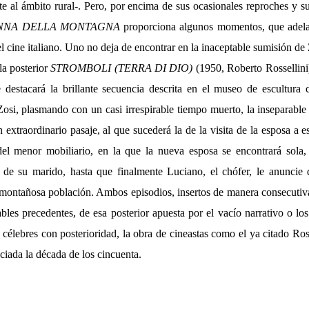
 al ámbito rural-. Pero, por encima de sus ocasionales reproches y su
NNA DELLA MONTAGNA
proporciona algunos momentos, que adelan
l cine italiano. Uno no deja de encontrar en la inaceptable sumisión de
la posterior
STROMBOLI (TERRA DI DIO)
(1950, Roberto Rossellini
e destacará la brillante secuencia descrita en el museo de escultura 
osi, plasmando con un casi irrespirable tiempo muerto, la inseparable 
 extraordinario pasaje, al que sucederá la de la visita de la esposa a es
del menor mobiliario, en la que la nueva esposa se encontrará sola
a de su marido, hasta que finalmente Luciano, el chófer, le anuncie
montañosa población. Ambos episodios, insertos de manera consecuti
bles precedentes, de esa posterior apuesta por el vacío narrativo o lo
 célebres con posterioridad, la obra de cineastas como el ya citado Ro
ciada la década de los cincuenta.