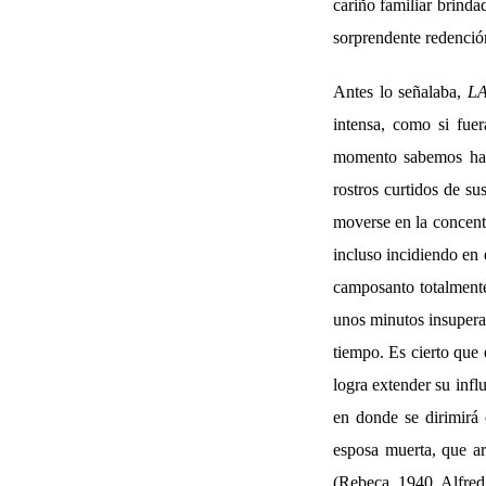
cariño familiar brinda
sorprendente redenció
Antes lo señalaba,
L
intensa, como si fue
momento sabemos ha g
rostros curtidos de su
moverse en la concentr
incluso incidiendo en e
camposanto totalmente
unos minutos insuperab
tiempo. Es cierto que 
logra extender su infl
en donde se dirimirá 
esposa muerta, que a
(Rebeca, 1940. Alfred