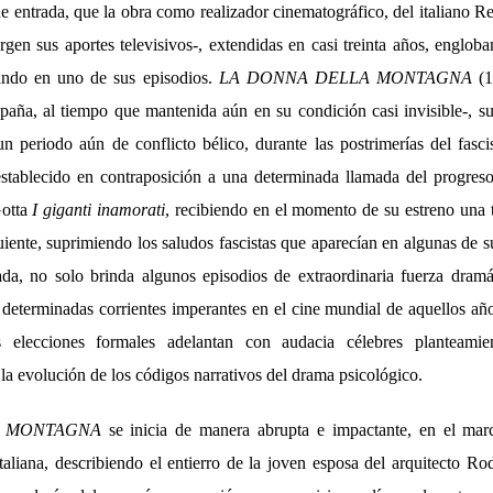
de entrada, que la obra como realizador cinematográfico, del italiano R
gen sus aportes televisivos-, extendidas en casi treinta años, engloba
pando en uno de sus episodios.
LA DONNA DELLA MONTAGNA
(1
aña, al tiempo que mantenida aún en su condición casi invisible-, su
un periodo aún de conflicto bélico, durante las postrimerías del fasci
establecido en contraposición a una determinada llamada del progreso
Gotta
I giganti inamorati
, recibiendo en el momento de su estreno una t
uiente, suprimiendo los saludos fascistas que aparecían en algunas de s
ada, no solo brinda algunos episodios de extraordinaria fuerza dramá
a determinadas corrientes imperantes en el cine mundial de aquellos añ
s elecciones formales adelantan con audacia célebres planteamie
la evolución de los códigos narrativos del drama psicológico.
A MONTAGNA
se inicia de manera abrupta e impactante, en el mar
taliana, describiendo el entierro de la joven esposa del arquitecto 