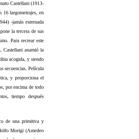
enato Castellani (1913-
n 16 largometrajes, en
944) -jamás estrenada
pone la tercera de sus
smo. Para recrear este
, Castellani asumió la
ibia acogida, y siendo
us secuencias. Película
tica, y proporciona el
os, por encima de todo
ntos, tiempo después
co de una primitiva y
Rodolfo Morigi (Amedeo