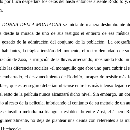
do por Luca despertará los celos del hasta entonces ausente Rodolfo y,
n.
A DONNA DELLA MONTAGNA
se inicia de manera deslumbrante d
ra desde la mirada de uno de sus testigos el entierro de esa médica
ozado de la admiración del conjunto de la población. La orografía d
s habitantes, la trágica tensión del momento, el rostro demudado de su
ación de Zosi, la irrupción de la lluvia, arreciando, mostrando todo u
llo las diferencias sociales -el monaguillo que abre uno para cubrir al s
 embarrado, el desvanecimiento de Rodolfo, incapaz de resistir más l
les, que estoy seguro deberían ubicarse entre los más intenso legado en
el resto de la película nunca alcanzará dicho nivel. Sin embargo, un c
ujo al resto de la película, imbricando al conjunto de su metraje de un a
ese insólito melodrama triangular establecido entre Zosi, el áspero R
rgumentalmente, no deja de plantear una deuda con referentes a la 
 Hitchcock).