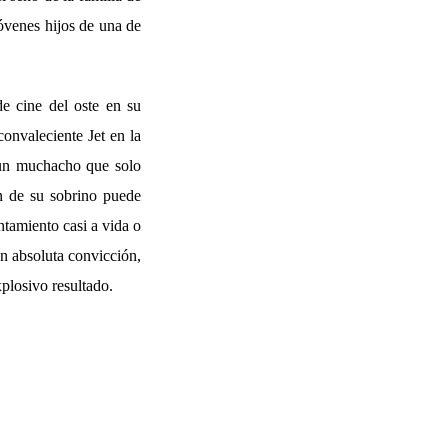
óvenes hijos de una de
e cine del oste en su
 convaleciente Jet en la
e un muchacho que solo
ón de su sobrino puede
ntamiento casi a vida o
on absoluta convicción,
xplosivo resultado.