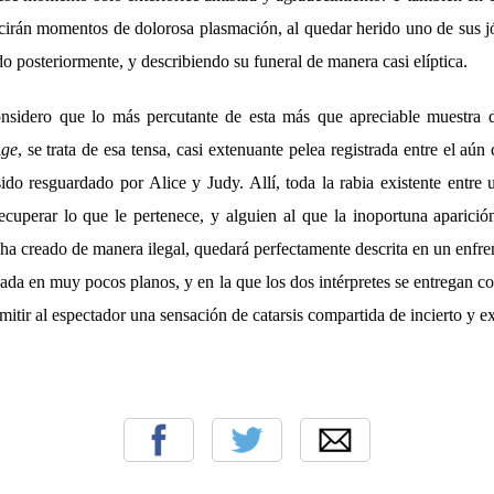
irán momentos de dolorosa plasmación, al quedar herido uno de sus j
ndo posteriormente, y describiendo su funeral de manera casi elíptica.
onsidero que lo más percutante de esta más que apreciable muestra d
Age
, se trata de esa tensa, casi extenuante pelea registrada entre el aún
ido resguardado por Alice y Judy. Allí, toda la rabia existente entr
ecuperar lo que le pertenece, y alguien al que la inoportuna aparici
ha creado de manera ilegal, quedará perfectamente descrita en un enfre
da en muy pocos planos, y en la que los dos intérpretes se entregan c
smitir al espectador una sensación de catarsis compartida de incierto y e