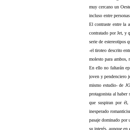
muy cercano un Oeste 
incluso entre persona
El contraste entre la 
contratado por Jet, y 
serie de estereotipos 
-el tiroteo descrito e
molesto para ambos, r
En ello no faltarán ep
joven y pendenciero j
mismo estudio- de
J
protagonista al haber 
que suspiran por él,
inesperado romanticis
pasaje dominado por u
su interés, aunque en 