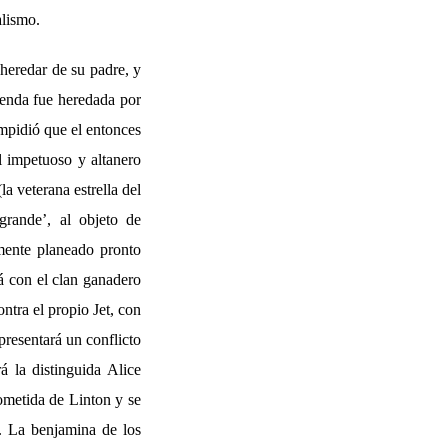
alismo.
heredar de su padre, y
ienda fue heredada por
impidió que el entonces
l impetuoso y altanero
a veterana estrella del
grande’, al objeto de
amente planeado pronto
á con el clan ganadero
ntra el propio Jet, con
presentará un conflicto
á la distinguida Alice
ometida de Linton y se
). La benjamina de los