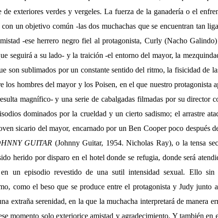
de exteriores verdes y vergeles. La fuerza de la ganadería o el enfren
s con un objetivo común -las dos muchachas que se encuentran tan ligad
amistad -ese herrero negro fiel al protagonista, Curly (Nacho Galindo
que seguirá a su lado- y la traición -el entorno del mayor, la mezquin
que son sublimados por un constante sentido del ritmo, la fisicidad de l
ntre los hombres del mayor y los Poisen, en el que nuestro protagonista
esulta magnífico- y una serie de cabalgadas filmadas por su director 
isodios dominados por la crueldad y un cierto sadismo; el arrastre ata
oven sicario del mayor, encarnado por un Ben Cooper poco después de s
OHNNY GUITAR
(Johnny Guitar, 1954. Nicholas Ray), o la tensa sec
sido herido por disparo en el hotel donde se refugia, donde será atend
 en un episodio revestido de una sutil intensidad sexual. Ello si
mo, como el beso que se produce entre el protagonista y Judy junto a
na extraña serenidad, en la que la muchacha interpretará de manera er
ese momento solo exteriorice amistad y agradecimiento. Y también en e