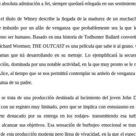
 absoluta admiración a Jet, siempre quedará relegada en sus sentimient
 el título de Witney describe la llegada de la madurez de un muchac
e imbuido por un afán de venganza que probablemente sea la que l
omo ser humano. Basado en una historia de Todhunter Ballard conver
Richard Wormser,
THE OUTCAST
es una película que sabe ir al grano. 
mas que irá desarrollando en su metraje. Lo ejemplificará la secue
ación, dominada por una notable actividad, en la que muy pronto se le
 Alice, al tiempo que se nos permitirá contemplar su anhelo de venganz
tatua de su padre.
se trata de una producción destinada al lucimiento del joven John D
 con un registro muy limitado, pero que se implica con entusiasmo en 
rete destacado por su entrega en los rodajes- transmitiendo esa tur
alcanzar sus objetivos. Esa sensación de burbujeo emocional se tran
de esta producción modesta pero llena de vivacidad, en la que el espe