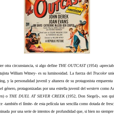
r otra circunstancia, si algo define
THE OUTCAST
(1954) -apreciabl
tajista William Witney- es su luminosidad. La fuerza del
Trucolor
unid
g, y la personalidad juvenil y altanera de su protagonista emparenta 
el género, protagonizadas por una estrella juvenil del
western
como Au
een) o
THE DUEL AT SILVER CREEK
(1952, Don Siegel)-, son qui
e -también el límite- de esta película tan sencilla como dotada de fres
nada por una serie de intentos de profundidad que, si bien no siempre