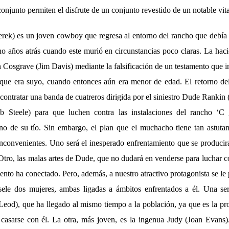
 conjunto permiten el disfrute de un conjunto revestido de un notable vit
rek) es un joven cowboy que regresa al entorno del rancho que debía 
o años atrás cuando este murió en circunstancias poco claras. La hac
n Cosgrave (Jim Davis) mediante la falsificación de un testamento que 
que era suyo, cuando entonces aún era menor de edad. El retorno de
contratar una banda de cuatreros dirigida por el siniestro Dude Rankin (l
 Steele) para que luchen contra las instalaciones del rancho ‘C 
orno de su tío. Sin embargo, el plan que el muchacho tiene tan astut
inconvenientes. Uno será el inesperado enfrentamiento que se producir
Otro, las malas artes de Dude, que no dudará en venderse para luchar co
to ha conectado. Pero, además, a nuestro atractivo protagonista se le 
sele dos mujeres, ambas ligadas a ámbitos enfrentados a él. Una ser
eod), que ha llegado al mismo tiempo a la población, ya que es la pr
casarse con él. La otra, más joven, es la ingenua Judy (Joan Evans