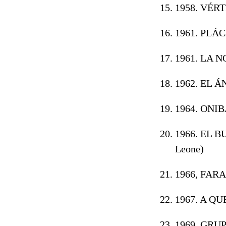
1958. VÉR
1961. PLÁC
1961. LA N
1962. EL 
1964. ONIB
1966. EL B
Leone)
1966, FARA
1967. A Q
1969. GRU