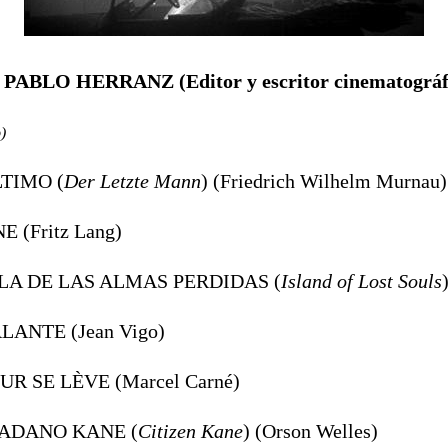
e PABLO HERRANZ (Editor y escritor cinematográfi
)
LTIMO (
Der Letzte Mann
) (Friedrich Wilhelm Murnau)
E (Fritz Lang)
ISLA DE LAS ALMAS PERDIDAS (
Island of Lost Souls
ALANTE (Jean Vigo)
OUR SE LÈVE (Marcel Carné)
DADANO KANE (
Citizen Kane
) (Orson Welles)