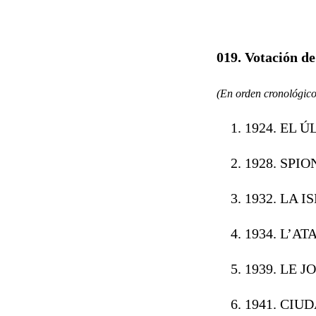
019. Votación d
(En orden cronológico
1924. EL Ú
1928. SPION
1932. LA 
1934. L’AT
1939. LE J
1941. CIU