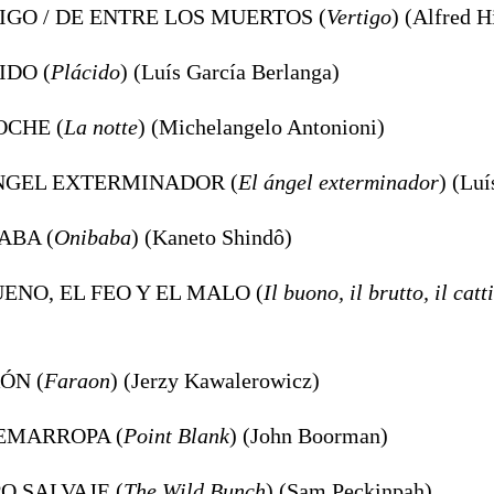
TIGO / DE ENTRE LOS MUERTOS (
Vertigo
) (Alfred H
IDO (
Plácido
) (Luís García Berlanga)
OCHE (
La notte
) (Michelangelo Antonioni)
ÁNGEL EXTERMINADOR (
El ángel exterminador
) (Luí
ABA (
Onibaba
) (Kaneto Shindô)
UENO, EL FEO Y EL MALO (
Il buono, il brutto, il catt
ÓN (
Faraon
) (Jerzy Kawalerowicz)
UEMARROPA (
Point Blank
) (John Boorman)
PO SALVAJE (
The Wild Bunch
) (Sam Peckinpah)