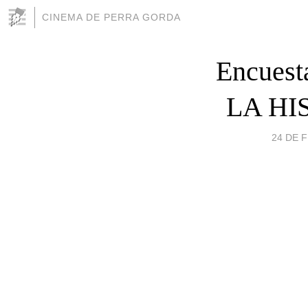
CINEMA DE PERRA GORDA
Encues
LA HI
24 DE F