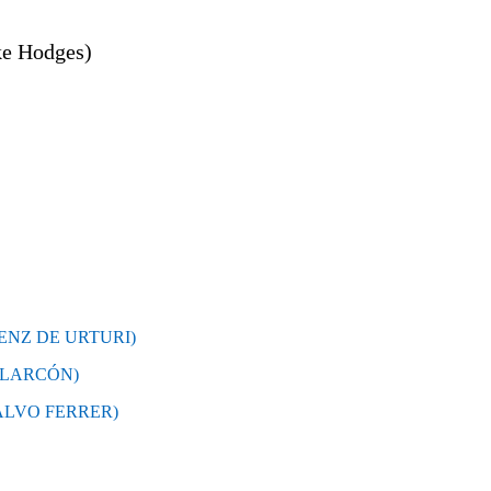
ke Hodges)
ÁENZ DE URTURI)
 ALARCÓN)
ZALVO FERRER)