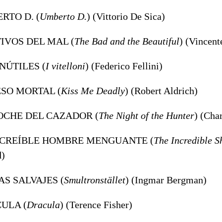
RTO D. (
Umberto D.
) (Vittorio De Sica)
TIVOS DEL MAL (
The Bad and the Beautiful
) (Vincent
INÚTILES (
I vitelloni
) (Federico Fellini)
BESO MORTAL (
Kiss Me Deadly
) (Robert Aldrich)
NOCHE DEL CAZADOR (
The Night of the Hunter
) (Cha
INCREÍBLE HOMBRE MENGUANTE (
The Incredible 
d)
AS SALVAJES (
Smultronstället
) (Ingmar Bergman)
CULA (
Dracula
) (Terence Fisher)