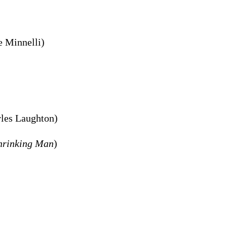
e Minnelli)
rles Laughton)
Shrinking Man
)