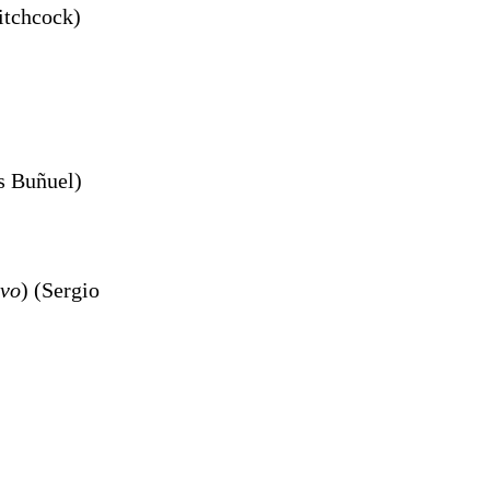
itchcock)
s Buñuel)
ivo
) (Sergio