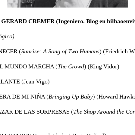
 de GERARD CREMER (
Ingeniero. Blog en bilbaoenv
ógico)
NECER (
Sunrise:
A Song of Two Humans
) (Friedrich 
 EL MUNDO MARCHA (
The Crowd
) (King Vidor)
ALANTE (Jean Vigo)
IERA DE MI NIÑA (
Bringing Up Baby
) (Howard Hawk
BAZAR DE LAS SORPRESAS (
The Shop Around the Co