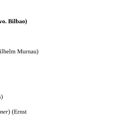
ivo.
Bilbao
)
Wilhelm Murnau)
s)
rner
) (Ernst