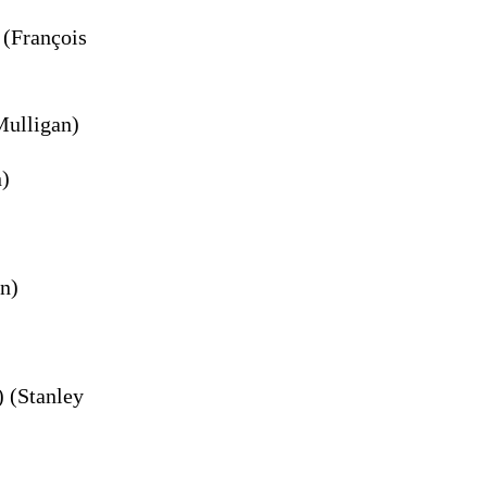
 (François
Mulligan)
n)
n)
) (Stanley