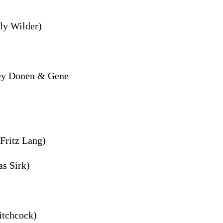
lly Wilder)
ley Donen & Gene
(Fritz Lang)
as Sirk)
itchcock)