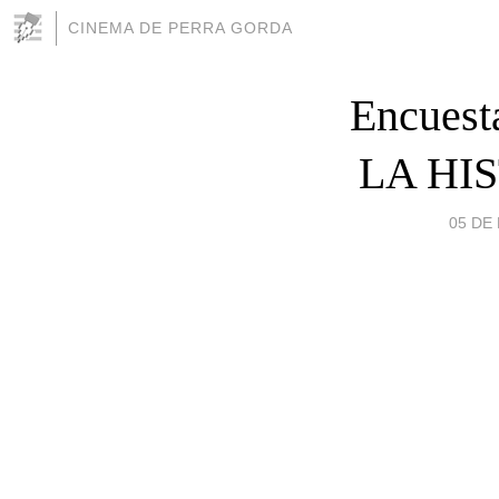
CINEMA DE PERRA GORDA
Encues
LA HI
05 DE 