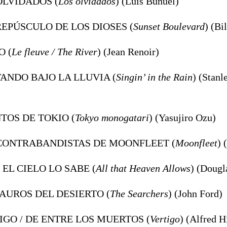
 OLVIDADOS (
Los olvidados
) (Luis Buñuel)
CREPÚSCULO DE LOS DIOSES (
Sunset Boulevard
) (Bi
O (
Le fleuve / The River
) (Jean Renoir)
TANDO BAJO LA LLUVIA (
Singin’ in the Rain
) (Stan
NTOS DE TOKIO (
Tokyo monogatari
) (Yasujiro Ozu)
 CONTRABANDISTAS DE MOONFLEET (
Moonfleet
) 
 EL CIELO LO SABE (
All that Heaven Allows
) (Dougl
TAUROS DEL DESIERTO (
The Searchers
) (John Ford)
TIGO / DE ENTRE LOS MUERTOS (
Vertigo
) (Alfred H