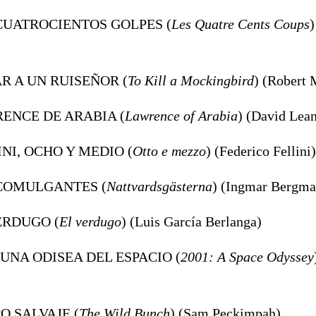
 CUATROCIENTOS GOLPES (
Les Quatre Cents Coups
)
AR A UN RUISEÑOR (
To Kill a
Mockingbird
) (Robert 
RENCE DE ARABIA (
Lawrence of Arabia
) (David Lea
INI, OCHO Y MEDIO (
Otto e mezzo
) (Federico Fellini)
 COMULGANTES (
Nattvardsgästerna
) (Ingmar Bergma
VERDUGO (
El verdugo
) (Luis García Berlanga)
: UNA ODISEA DEL ESPACIO (
2001: A Space Odyssey
PO SALVAJE (
The Wild Bunch
) (Sam Peckimpah)