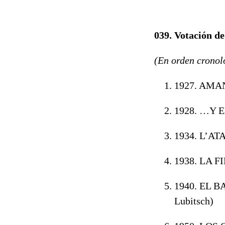
039. Votación
(En orden cronol
1927. AMA
1928. …Y
1934. L’AT
1938. LA F
1940. EL 
Lubitsch)