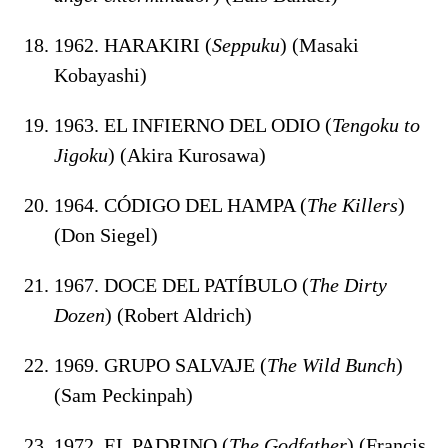
1962. HARAKIRI (
Seppuku
) (Masaki
Kobayashi)
1963. EL INFIERNO DEL ODIO (
Tengoku to
Jigoku
) (Akira Kurosawa)
1964. CÓDIGO DEL HAMPA (
The Killers
)
(Don Siegel)
1967. DOCE DEL PATÍBULO (
The Dirty
Dozen
) (Robert Aldrich)
1969. GRUPO SALVAJE (
The Wild Bunch
)
(Sam Peckinpah)
1972. EL PADRINO (
The Godfather
) (Francis