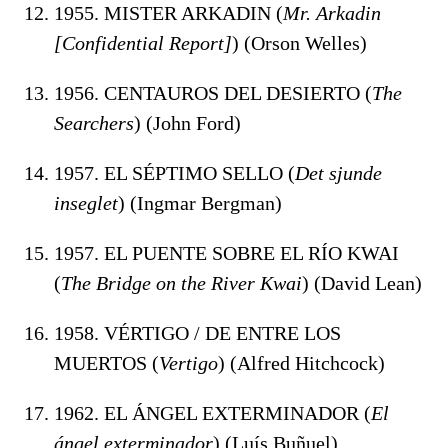
1955. MISTER ARKADIN (
Mr. Arkadin
[Confidential Report]
) (Orson Welles)
1956. CENTAUROS DEL DESIERTO (
The
Searchers
) (John Ford)
1957. EL SÉPTIMO SELLO (
Det sjunde
inseglet
) (Ingmar Bergman)
1957. EL PUENTE SOBRE EL RÍO KWAI
(
The Bridge on the River Kwai
) (David Lean)
1958. VÉRTIGO / DE ENTRE LOS
MUERTOS (
Vertigo
) (Alfred Hitchcock)
1962. EL ÁNGEL EXTERMINADOR (
El
ángel exterminador
) (Luís Buñuel)