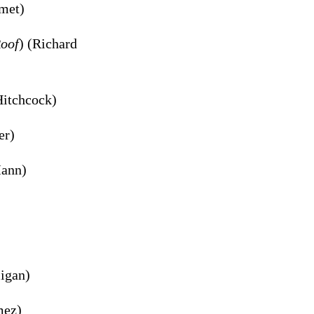
met)
Roof
) (Richard
Hitchcock)
er)
Mann)
ligan)
mez)