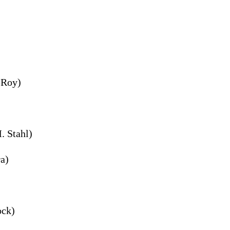
eRoy)
. Stahl)
ra)
ock)