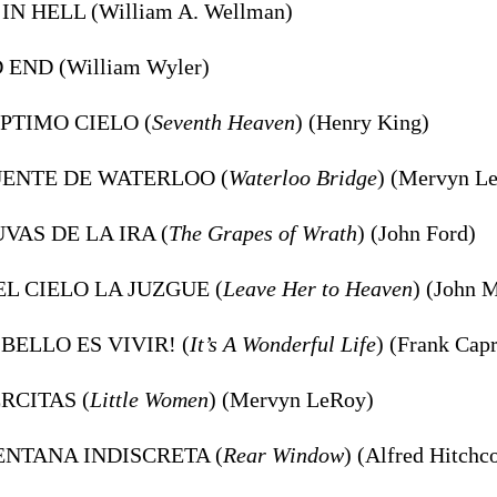
 IN HELL (William A. Wellman)
 END (William Wyler)
ÉPTIMO CIELO (
Seventh Heaven
) (Henry King)
PUENTE DE WATERLOO (
Waterloo Bridge
) (Mervyn L
UVAS DE LA IRA (
The Grapes of Wrath
) (John Ford)
EL CIELO LA JUZGUE (
Leave Her to Heaven
) (John M
 BELLO ES VIVIR! (
It’s A Wonderful Life
) (Frank Cap
ERCITAS (
Little Women
) (Mervyn LeRoy)
VENTANA INDISCRETA (
Rear Window
) (Alfred Hitchc