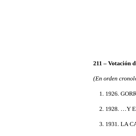
211 – Votació
(En orden cronol
1926. GOR
1928. …Y
1931. LA C