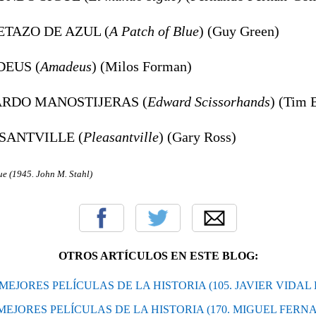
RETAZO DE AZUL (
A Patch of Blue
) (Guy Green)
DEUS (
Amadeus
) (Milos Forman)
ARDO MANOSTIJERAS (
Edward Scissorhands
) (Tim 
ASANTVILLE (
Pleasantville
) (Gary Ross)
gue (1945. John M. Stahl
)
OTROS ARTÍCULOS EN ESTE BLOG:
AS MEJORES PELÍCULAS DE LA HISTORIA (105. JAVIER VIDA
S MEJORES PELÍCULAS DE LA HISTORIA (170. MIGUEL FER