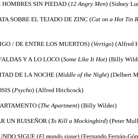
E HOMBRES SIN PIEDAD (
12 Angry Men
) (Sidney Lu
GATA SOBRE EL TEJADO DE ZINC (
Cat on a Hot Tin 
TIGO / DE ENTRE LOS MUERTOS) (
Vertigo
) (Alfred 
 FALDAS Y A LO LOCO (
Some Like It Hot
) (Billy Wild
MITAD DE LA NOCHE (
Middle of the Night
) (Delbert 
OSIS (
Psycho
) (Alfred Hitchcock)
APARTAMENTO (
The Apartment
) (Billy Wilder)
AR UN RUISEÑOR (
To Kill a Mockingbird
) (Peter Mul
MUNDO SIGUE (
El mundo sigue
) (Fernando Fernán-Gó