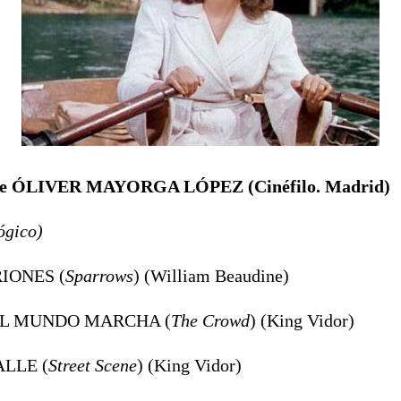
n de ÓLIVER MAYORGA LÓPEZ (Cinéfilo. Madrid)
ógico)
RIONES (
Sparrows
) (William Beaudine)
 EL MUNDO MARCHA (
The Crowd
) (King Vidor)
ALLE (
Street Scene
) (King Vidor)