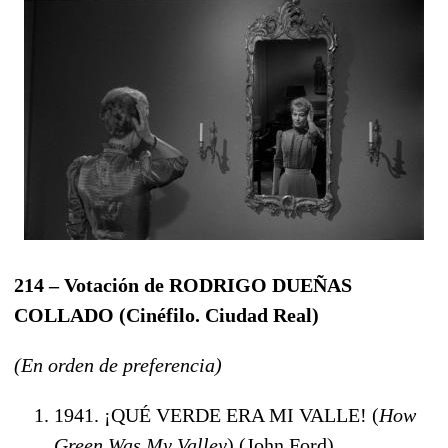
214 – Votación de RODRIGO DUEÑAS
COLLADO (Cinéfilo. Ciudad Real)
(En orden de preferencia)
1941. ¡QUÉ VERDE ERA MI VALLE! (
How
Green Was My Valley
) (John Ford)