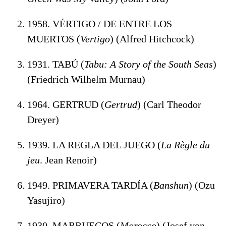
1958. VÉRTIGO / DE ENTRE LOS
MUERTOS (
Vertigo
) (Alfred Hitchcock)
1931. TABÚ (
Tabu: A Story of the South Seas
)
(Friedrich Wilhelm Murnau)
1964. GERTRUD (
Gertrud
) (Carl Theodor
Dreyer)
1939. LA REGLA DEL JUEGO (
La Règle du
jeu
. Jean Renoir)
1949. PRIMAVERA TARDÍA (
Banshun
) (Ozu
Yasujiro)
1930. MARRUECOS (
Morocco
) (Josef von