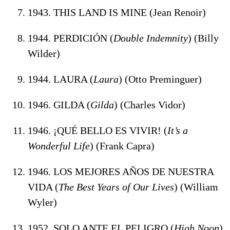
1943. THIS LAND IS MINE (Jean Renoir)
1944. PERDICIÓN (
Double Indemnity
) (Billy
Wilder)
1944. LAURA (
Laura
) (Otto Preminguer)
1946. GILDA (
Gilda
) (Charles Vidor)
1946. ¡QUÉ BELLO ES VIVIR! (
It’s a
Wonderful Life
) (Frank Capra)
1946. LOS MEJORES AÑOS DE NUESTRA
VIDA (
The Best Years of Our Lives
) (William
Wyler)
1952. SOLO ANTE EL PELIGRO (
High Noon
)