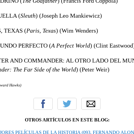
ADRINO (
The Godfather
) (Francis Ford Coppola)
UELLA (
Sleuth
) (Joseph Leo Mankiewicz)
S, TEXAS (
Paris, Texas
) (Wim Wenders)
MUNDO PERFECTO (
A Perfect World
) (Clint Eastwood
STER AND COMMANDER: AL OTRO LADO DEL MU
er: The Far Side of the World
) (Peter Weir)
Howard Hawks
)
OTROS ARTÍCULOS EN ESTE BLOG:
 MEJORES PELÍCULAS DE LA HISTORIA (093. FERNANDO AL