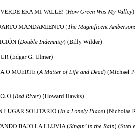
E VERDE ERA MI VALLE! (
How Green Was My Valley
)
CUARTO MANDAMIENTO (
The Magnificent Amberson
ICIÓN (
Double Indemnity
) (Billy Wilder)
UR (Edgar G. Ulmer)
DA O MUERTE (
A Matter of Life and Dead
) (Michael 
)
ROJO (
Red River
) (Howard Hawks)
UN LUGAR SOLITARIO (
In a Lonely Place
) (Nicholas 
TANDO BAJO LA LLUVIA (
Singin’ in the Rain
) (Stan