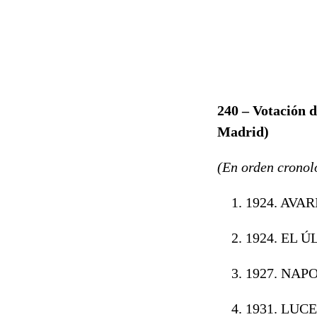
240 – Votació
Madrid
)
(En orden cronol
1924. AVAR
1924. EL Ú
1927. NAP
1931. LUC