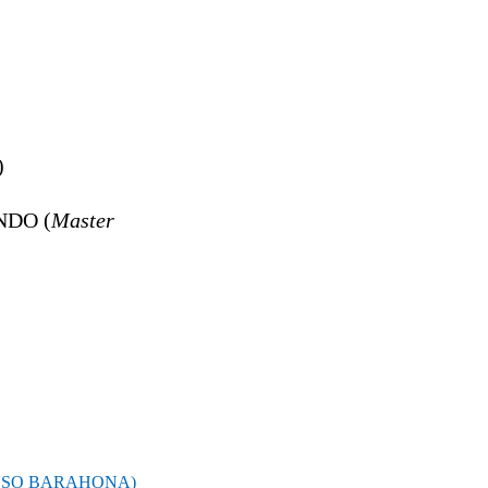
)
NDO (
Master
ONSO BARAHONA)