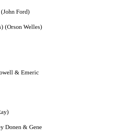
 (John Ford)
s
) (Orson Welles)
Powell & Emeric
Ray)
ley Donen & Gene