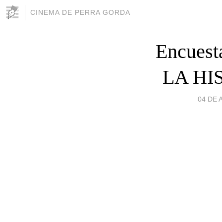
CINEMA DE PERRA GORDA
Encues
LA HI
04 DE 