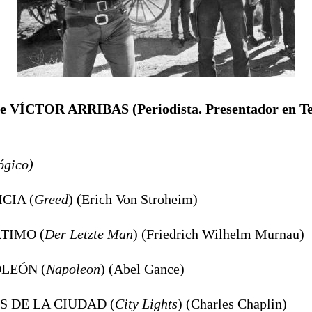
n de VÍCTOR ARRIBAS
(
Periodista. Presentador en T
ógico)
ICIA (
Greed
) (Erich Von Stroheim)
LTIMO (
Der Letzte Man
) (Friedrich Wilhelm Murnau)
OLEÓN (
Napoleon
) (Abel Gance)
ES DE LA CIUDAD (
City Lights
) (Charles Chaplin)