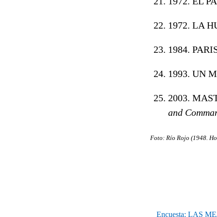
1972. EL P
1972. LA H
1984. PARI
1993. UN 
2003. MA
and
Command
Foto: Río Rojo (1948. 
Encuesta: LAS