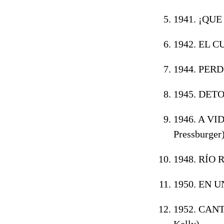
1941. ¡QU
1942. EL 
1944. PERD
1945. DETO
1946. A VI
Pressburger
1948. RÍO 
1950. EN 
1952. CAN
Kelly)