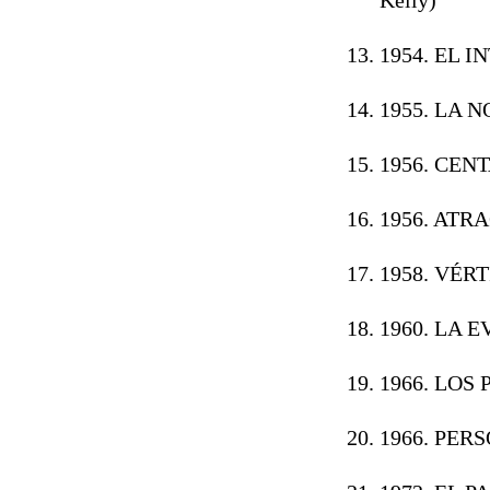
1954. EL 
1955. LA 
1956. CEN
1956. ATR
1958. VÉR
1960. LA E
1966. LOS
1966. PERS