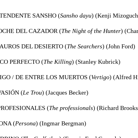
INTENDENTE SANSHO (
Sansho dayu
) (Kenji Mizoguch
NOCHE DEL CAZADOR (
The Night of the Hunter
) (Cha
TAUROS DEL DESIERTO (
The Searchers
) (John Ford)
ACO PERFECTO (
The Killing
) (Stanley Kubrick)
TIGO / DE ENTRE LOS MUERTOS (
Vertigo
) (Alfred H
VASIÓN (
Le Trou
) (Jacques Becker)
 PROFESIONALES (
The professionals
) (Richard Brooks
ONA (
Persona
) (Ingmar Bergman)