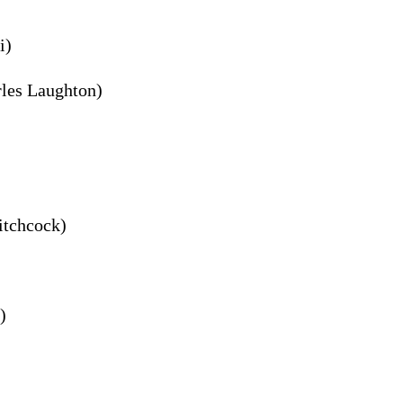
i)
rles Laughton)
itchcock)
)