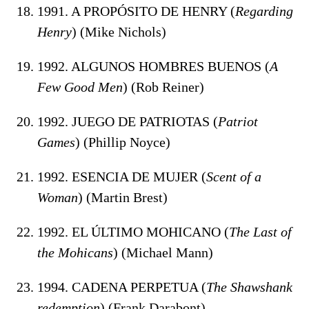
1991. A PROPÓSITO DE HENRY (
Regarding
Henry
) (Mike Nichols)
1992. ALGUNOS HOMBRES BUENOS (
A
Few Good Men
) (Rob Reiner)
1992. JUEGO DE PATRIOTAS (
Patriot
Games
) (Phillip Noyce)
1992. ESENCIA DE MUJER (
Scent of a
Woman
) (Martin Brest)
1992. EL ÚLTIMO MOHICANO (
The Last of
the Mohicans
) (Michael Mann)
1994. CADENA PERPETUA (
The Shawshank
redemption
) (Frank Darabont)