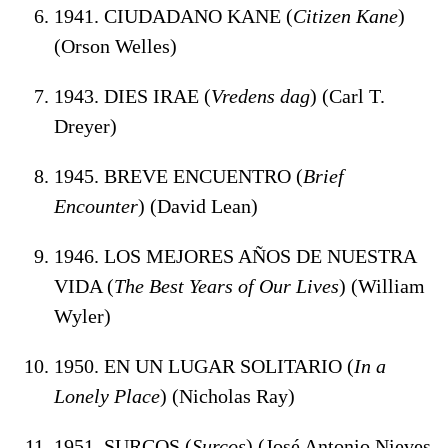
1941. CIUDADANO KANE (
Citizen Kane
)
(Orson Welles)
1943. DIES IRAE (
Vredens dag
) (Carl T.
Dreyer)
1945. BREVE ENCUENTRO (
Brief
Encounter
) (David Lean)
1946. LOS MEJORES AÑOS DE NUESTRA
VIDA (
The Best Years of Our Lives
) (William
Wyler)
1950. EN UN LUGAR SOLITARIO (
In a
Lonely Place
) (Nicholas Ray)
1951. SURCOS (
Surcos
) (José Antonio Nieves