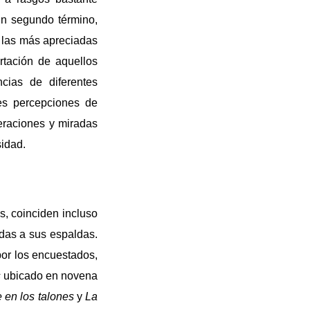
 En segundo término,
e las más apreciadas
rtación de aquellos
cias de diferentes
tes percepciones de
neraciones y miradas
sidad.
, coinciden incluso
das a sus espaldas.
por los encuestados,
s
ubicado en novena
 en los talones
y
La