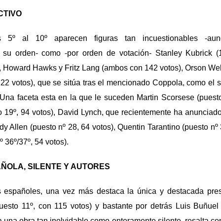
CTIVO
s 5º al 10º aparecen figuras tan incuestionables -aun
 su orden- como -por orden de votación- Stanley Kubrick (
, Howard Hawks y Fritz Lang (ambos con 142 votos), Orson Wel
122 votos), que se sitúa tras el mencionado Coppola, como el 
Una faceta esta en la que le suceden Martin Scorsese (puesto
o 19º, 94 votos), David Lynch, que recientemente ha anunciado
y Allen (puesto nº 28, 64 votos), Quentin Tarantino (puesto nº 
 36º/37º, 54 votos).
ÑOLA, SILENTE Y AUTORES
es españoles, una vez más destaca la única y destacada pre
uesto 11º, con 115 votos) y bastante por detrás Luis Buñuel
a una obra tan inolvidable como enteramente silente, resalta con