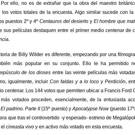
 Por ello, no es de extrañar que la obra del maestro britán
 los votos totales de la encuesta. Algo similar sucede con la
os puestos 2º y 4º
Centauros del desierto
y
El hombre que mató
e sus películas destaquen entre el primer medio centenar de 
ncia
.
ctoria de Billy Wilder es diferente, empezando por una filmogra
ambién más popular en su conjunto. Ello le ha permitido 
repúsculo de los dioses
entre las veinte películas más votada
no, igualmente, incluir
Con faldas y a lo loco
y
Perdición
, en
dio centenar. Los 144 votos que permiten ubicar a Francis Ford 
s más votados proceden, esencialmente, de la entusiasta a
,
El padrino. Parte II
(15º puesto) y
Apocalypse Now
(puesto 17º/
ora que tras el controvertido -y esperado- estreno de Megalópo
el cineasta vivo y en activo más votado en esta encuesta.