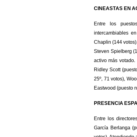
CINEASTAS EN A
Entre los puesto
intercambiables en
Chaplin (144 votos)
Steven Spielberg (
activo más votado. 
Ridley Scott (puest
25º, 71 votos), Wood
Eastwood (puesto nº
PRESENCIA ESPA
Entre los director
García Berlanga (p
votos). Atendiendo 