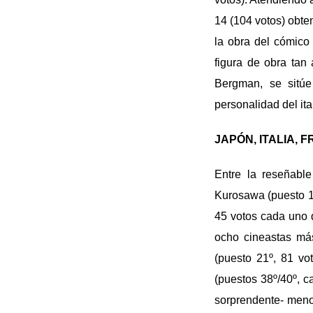
14 (104 votos) obte
la obra del cómico
figura de obra tan
Bergman, se sitúe
personalidad del ita
JAPÓN, ITALIA, 
Entre la reseñabl
Kurosawa (puesto 15
45 votos cada uno d
ocho cineastas más
(puesto 21º, 81 vo
(puestos 38º/40º, c
sorprendente- meno