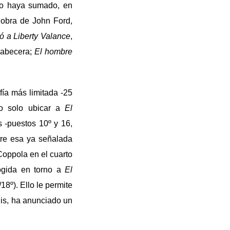
ico haya sumado, en
 obra de John Ford,
 a Liberty Valance
,
cabecera;
El hombre
fía más limitada -25
no solo ubicar a
El
s -puestos 10º y 16,
tre esa ya señalada
Coppola en el cuarto
cogida en torno a
El
18º). Ello le permite
lis, ha anunciado un