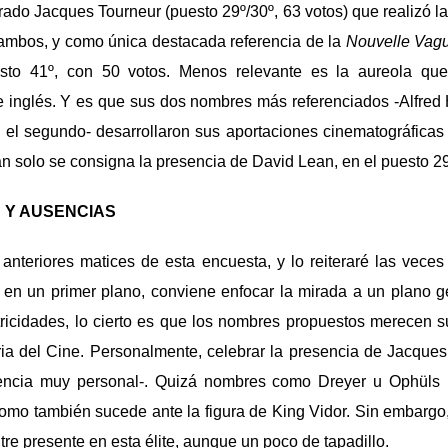
ado Jacques Tourneur (puesto 29º/30º, 63 votos) que realizó la 
ambos, y como única destacada referencia de la
Nouvelle Vag
uesto 41º, con 50 votos. Menos relevante es la aureola que
 inglés. Y es que sus dos nombres más referenciados -Alfred 
 el segundo- desarrollaron sus aportaciones cinematográficas
tan solo se consigna la presencia de David Lean, en el puesto 29
 Y AUSENCIAS
anteriores matices de esta encuesta, y lo reiteraré las veces
en un primer plano, conviene enfocar la mirada a un plano g
ricidades, lo cierto es que los nombres propuestos merecen su
ria del Cine. Personalmente, celebrar la presencia de Jacque
encia muy personal-. Quizá nombres como Dreyer u Ophüls r
omo también sucede ante la figura de King Vidor. Sin embargo
e presente en esta élite, aunque un poco de tapadillo.