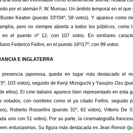
nido por el alemán F. W. Murnau. Un ámbito temporal en el que
 Buster Keaton (puesto 33º/34º, 58 votos). Y aparece como m
 amplia, pero no siempre abierta a todos los públicos, como 
 en el puesto nº 12, con 107 votos. En similares caracter
liano Federico Fellini, en el puesto 16º/17º, con 99 votos.
FRANCIA E INGLATERRA
e presencia japonesa, queda en lugar más destacado el má
º, 103 votos), seguido de Kenji Mizoguchi y Yasujiro Ozu (pue
e ellos). El cine italiano aparece bien representado en esta g
 votados, con nombres como el ya citado Fellini, seguido p
tos), Roberto Rossellini (puesto 31º, 62 votos), Vittorio De 
ada uno con 51 votos). Por su parte, la cinematografía france
res entusiasmos. Su figura más destacada es Jean Renoir (pue