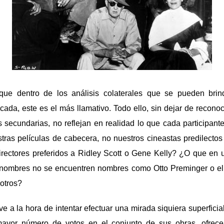
que dentro de los análisis colaterales que se pueden brin
cada, este es el más llamativo. Todo ello, sin dejar de reconoc
 secundarias, no reflejan en realidad lo que cada participant
ras películas de cabecera, no nuestros cineastas predilecto
irectores preferidos a Ridley Scott o Gene Kelly? ¿O que en 
nombres no se encuentren nombres como Otto Preminger o el
 otros?
e a la hora de intentar efectuar una mirada siquiera superficia
ayor número de votos en el conjunto de sus obras, ofrece