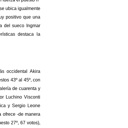
 se ubica igualmente
uy positivo que una
la del sueco Ingmar
ísticas destaca la
s occidental Akira
stos 43º al 45º, con
alería de cuarenta y
or Luchino Visconti
Sica y Sergio Leone
sa ofrece -de manera
sto 27º, 67 votos),