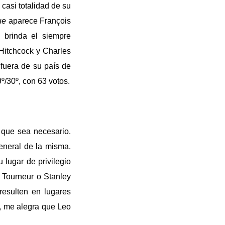
casi totalidad de su
ue
aparece François
 brinda el siempre
Hitchcock y Charles
 fuera de su país de
º/30º, con 63 votos.
 que sea necesario.
eneral de la misma.
 lugar de privilegio
s Tourneur o Stanley
esulten en lugares
, me alegra que Leo