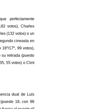
que perfectamente
182 votos), Charles
les (132 votos) o un
segundo cineasta en
 16º/17º, 99 votos),
 su retirada (puesto
35, 55 votos) o Clint
sencia dual de Luis
 (puesto 18, con 98
 fuerza el puesto nº