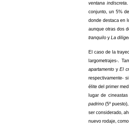
ventana indiscreta
.
conjunto, un 5% de
donde destaca en l
aunque otras dos d
tranquilo
y
La dilige
El caso de la traye
largometrajes-. T
apartamento
y
El c
respectivamente- si
élite del primer me
lugar de cineasta
padrino
(5º puesto)
ser considerado, ah
nuevo rodaje, como 