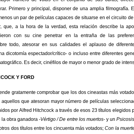
ar. Primero y principal, disponer de una amplia filmografía.
 menos un par de películas capaces de situarse en el circuito d
r, que, a la hora de la verdad, esta relación describe la apo
ieron con su cine penetrar en la entraña de las preferen
bre todo, atesorar en sus calidades el aplauso de diferen
rna dicotomía espectador/crítico- o incluso entre diferentes ge
atográfico. Es decir, cinéfilos de mayor o menor grado de inten
HCOCK Y FORD
rende gratamente comprobar que los dos cineastas más votados
on aquellos que atesoran mayor número de películas selecciona
idos por Alfred Hitchcock a través de esos 23 títulos elegidos 
 la obra ganadora -
Vértigo / De entre los muertos
- y un
Psicosi
tros dos títulos entre los cincuenta más votados;
Con la muerte