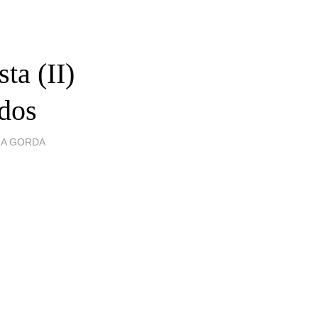
ta (II)
idos
RA GORDA