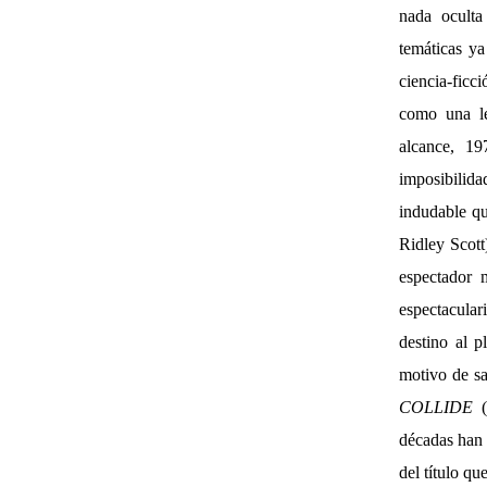
nada oculta
temáticas ya
ciencia-ficc
como una le
alcance, 19
imposibilida
indudable q
Ridley Scott
espectador 
espectaculari
destino al p
motivo de sa
COLLIDE
(
décadas han 
del título q