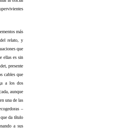
lar al oficial
upervivientes
elementos más
del relato, y
ituaciones que
 ellas es sin
det, presente
os cables que
ga a los dos
licada, aunque
en una de las
recogedoras –
que da título
denando a sus