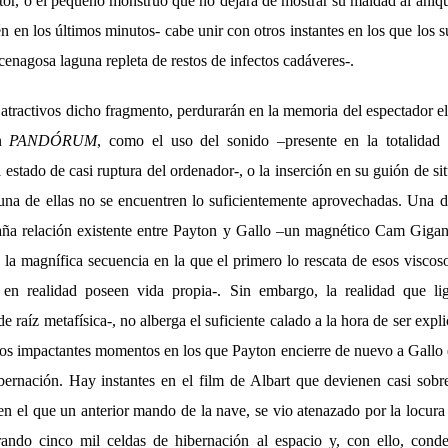
ctor, o el pequeño monstruo que no dejará de mostrar su maldad al aniqui
n en los últimos minutos- cabe unir con otros instantes en los que los s
cenagosa laguna repleta de restos de infectos cadáveres-.
 atractivos dicho fragmento, perdurarán en la memoria del espectador 
en
PANDÓRUM
, como el uso del sonido –presente en la totalidad 
 estado de casi ruptura del ordenador-, o la inserción en su guión de s
una de ellas no se encuentren lo suficientemente aprovechadas. Una de
aña relación existente entre Payton y Gallo –un magnético Cam Gigan
n la magnífica secuencia en la que el primero lo rescata de esos viscos
 en realidad poseen vida propia-. Sin embargo, la realidad que li
e raíz metafísica-, no alberga el suficiente calado a la hora de ser exp
los impactantes momentos en los que Payton encierre de nuevo a Gallo 
bernación. Hay instantes en el film de Albart que devienen casi sob
n el que un anterior mando de la nave, se vio atenazado por la locura 
erando cinco mil celdas de hibernación al espacio y, con ello, con