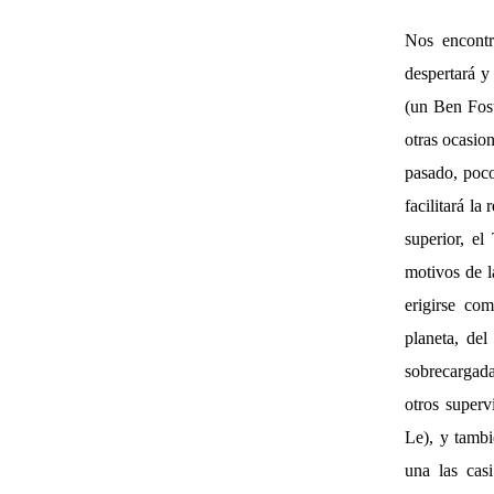
Nos encontr
despertará y
(un Ben Fos
otras ocasio
pasado, poco
facilitará la
superior, e
motivos de l
erigirse co
planeta, de
sobrecargada
otros super
Le), y tambi
una las cas