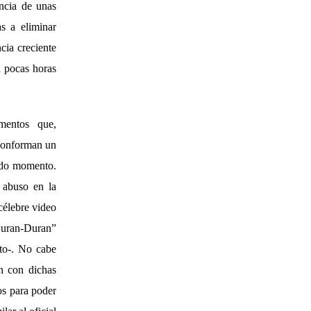
encia de unas
s a eliminar
cia creciente
n pocas horas
mentos que,
 conforman un
todo momento.
 abuso en la
célebre video
“Duran-Duran”
to-. No cabe
an con dichas
os para poder