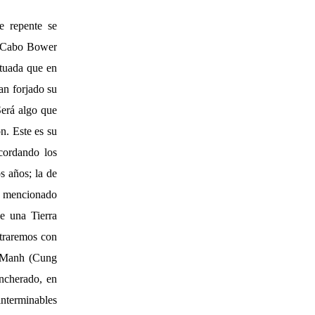
e repente se
en Cabo Bower
tuada que en
an forjado su
Será algo que
ón. Este es su
cordando los
s años; la de
l mencionado
e una Tierra
traremos con
o Manh (Cung
incherado, en
nterminables