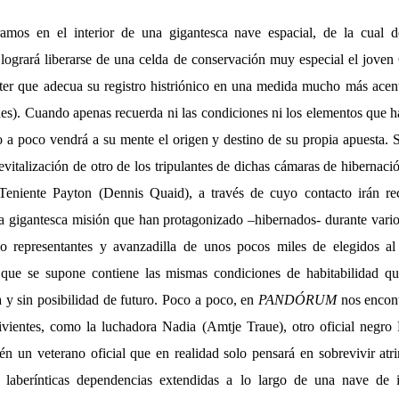
amos en el interior de una gigantesca nave espacial, de la cual d
 logrará liberarse de una celda de conservación muy especial el jov
ter que adecua su registro histriónico en una medida mucho más acen
nes). Cuando apenas recuerda ni las condiciones ni los elementos que h
 a poco vendrá a su mente el origen y destino de su propia apuesta. 
 revitalización de otro de los tripulantes de dichas cámaras de hibernaci
l Teniente Payton (Dennis Quaid), a través de cuyo contacto irán re
a gigantesca misión que han protagonizado –hibernados- durante vario
mo representantes y avanzadilla de unos pocos miles de elegidos a
l que se supone contiene las mismas condiciones de habitabilidad qu
 y sin posibilidad de futuro. Poco a poco, en
PANDÓRUM
nos encon
vivientes, como la luchadora Nadia (Amtje Traue), otro oficial negr
én un veterano oficial que en realidad solo pensará en sobrevivir atr
i laberínticas dependencias extendidas a lo largo de una nave de i