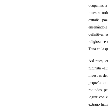
ocupantes a
muestra tod
extraña pa
enseñándole 
definitiva,
religiosa se
Tana en la q
Así pues, e
futurista –a
muestras del
pequeña en 
rotundos, pe
lograr con e
extraño háli