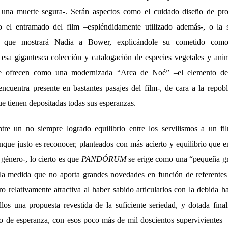
 una muerte segura-. Serán aspectos como el cuidado diseño de pr
o el entramado del film –espléndidamente utilizado además-, o la 
z que mostrará Nadia a Bower, explicándole su cometido como
esa gigantesca colección y catalogación de especies vegetales y ani
 se ofrecen como una modernizada “Arca de Noé” –el elemento de
 encuentra presente en bastantes pasajes del film-, de cara a la repob
ue tienen depositadas todas sus esperanzas.
ntre un no siempre logrado equilibrio entre los servilismos a un fi
unque justo es reconocer, planteados con más acierto y equilibrio que en
 género-, lo cierto es que
PANDÓRUM
se erige como una “pequeña gr
la medida que no aporta grandes novedades en función de referentes
ro relativamente atractiva al haber sabido articularlos con la debida ha
llos una propuesta revestida de la suficiente seriedad, y dotada fin
to de esperanza, con esos poco más de mil doscientos supervivientes 