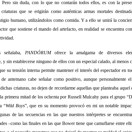
 Pero sin duda, con lo que no contarán todos ellos, es con la pres
 criaturas que se erigirán como auténticas armas mortales destinada
stigio humano, utilizándolos como comida. Y a ello se unirá la concien
actor que sostiene el mando del artefacto, en realidad se encuentra co
tividad.
s señalaba,
PANDÓRUM
ofrece la amalgama de diversos ele
, y sin establecerse ninguno de ellos con un especial calado, al menos
 que su tensión interna permite mantener el interés del espectador en 
 de antemano cabe señalar como positivo, aunque personalmente el
 dichas criaturas, no dejen de recordarme aquellas que planteaba aquel 
 la primera mitad de los ochenta por Russell Mulcahy para el grupo 
a “
Wild Boys
”, que en su momento provocó en mi un notable impac
unas de las secuencias en las que nuestros intérpretes se encuentr
des –como las finales en las que Bower tiene que camuflarse entre ell