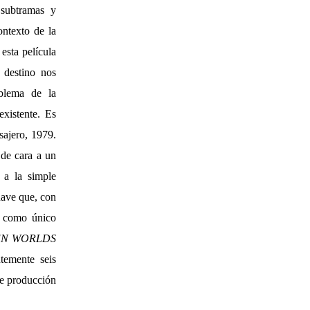
 subtramas y
ontexto de la
esta película
destino nos
oblema de la
existente. Es
sajero, 1979.
 de cara a un
 a la simple
 nave que, con
se como único
N WORLDS
emente seis
de producción