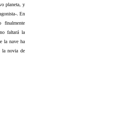
vo planeta, y
agonista-. En
 finalmente
o faltará la
e la nave ha
s la novia de