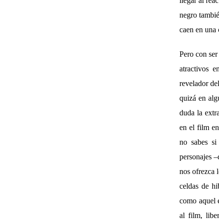
llegar al rea
negro tambié
caen en una 
Pero con ser
atractivos 
revelador del
quizá en alg
duda la extr
en el film e
no sabes si
personajes –d
nos ofrezca 
celdas de hi
como aquel e
al film, lib