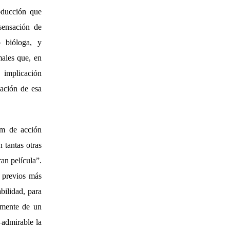
oducción que
sensación de
 bióloga, y
males que, en
 implicación
lación de esa
lm de acción
 tantas otras
an película”.
 previos más
bilidad, para
almente de un
–admirable la