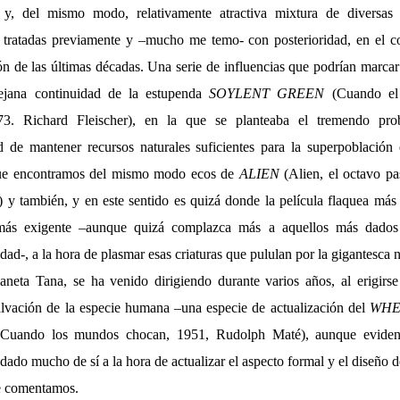
 y, del mismo modo, relativamente atractiva mixtura de diversas
 tratadas previamente y –mucho me temo- con posterioridad, en el c
ión de las últimas décadas. Una serie de influencias que podrían marcar 
jana continuidad de la estupenda
SOYLENT GREEN
(Cuando el 
73. Richard Fleischer), en la que se planteaba el tremendo pr
d de mantener recursos naturales suficientes para la superpoblación 
ue encontramos del mismo modo ecos de
ALIEN
(Alien, el octavo pa
) y también, y en este sentido es quizá donde la película flaquea más
más exigente –aunque quizá complazca más a aquellos más dados
dad-, a la hora de plasmar esas criaturas que pululan por la gigantesca
laneta Tana, se ha venido dirigiendo durante varios años, al erigir
lvación de la especie humana –una especie de actualización del
WHE
Cuando los mundos chocan, 1951, Rudolph Maté), aunque evident
dado mucho de sí a la hora de actualizar el aspecto formal y el diseño 
ue comentamos.