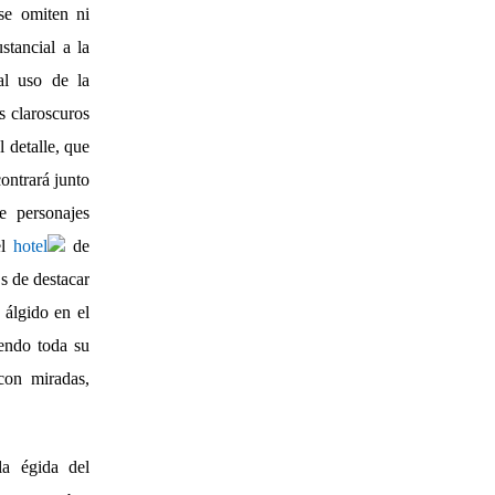
se omiten ni
stancial a la
al uso de la
s claroscuros
 detalle, que
ontrará junto
e personajes
l
hotel
de
Es de destacar
 álgido en el
endo toda su
con miradas,
la égida del