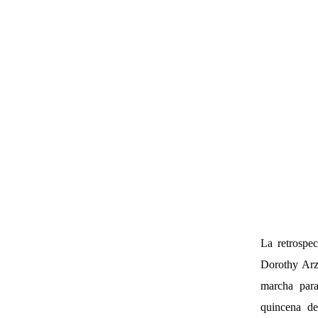
La retrospe
Dorothy Arzn
marcha para
quincena de