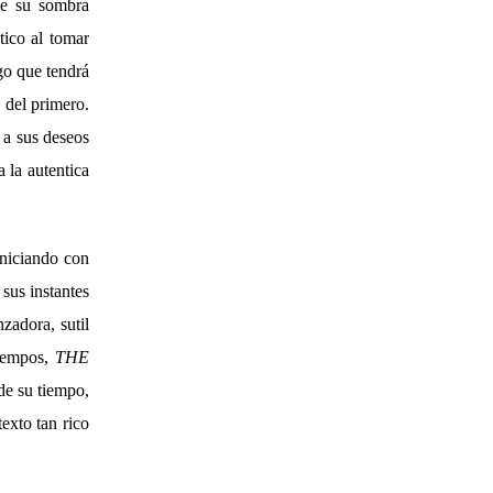
ue su sombra
tico al tomar
go que tendrá
 del primero.
 a sus deseos
 la autentica
iniciando con
 sus instantes
zadora, sutil
tiempos,
THE
de su tiempo,
exto tan rico