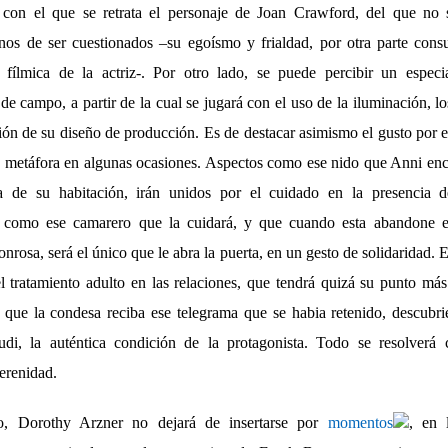
con el que se retrata el personaje de Joan Crawford, del que no 
nos de ser cuestionados –su egoísmo y frialdad, por otra parte consu
d fílmica de la actriz-. Por otro lado, se puede percibir un especi
de campo, a partir de la cual se jugará con el uso de la iluminación, lo
ción de su diseño de producción. Es de destacar asimismo el gusto por el
 metáfora en algunas ocasiones. Aspectos como ese nido que Anni enc
a de su habitación, irán unidos por el cuidado en la presencia d
, como ese camarero que la cuidará, y que cuando esta abandone e
rosa, será el único que le abra la puerta, en un gesto de solidaridad. 
l tratamiento adulto en las relaciones, que tendrá quizá su punto más
que la condesa reciba ese telegrama que se habia retenido, descubri
udi, la auténtica condición de la protagonista. Todo se resolverá 
serenidad.
, Dorothy Arzner no dejará de insertarse por
momentos
, en 