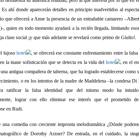
no demuestra su auténtica realidad, pero al que interesa por lo que en e
. Es ahí donde aparecerán detalles en principio inadvertidos al espect
iño que ofrecerá a Anne la presencia de un entrañable camarero –Alber
)-, quien en todo momento ayudará a la recién llegada, limitando esos
aja clase social ¡y que más adelante se revelará como primo de Giulio!.
l lujoso
hotel
, se ofrecerá ese constante enfrentamiento entre la falsa
n la inane sofisticación que se detecta en la vida del
hotel
, en el e
 una antigua compañera de taberna, que ha logrado establecerse como si
lecimiento, o en los intentos de la madre de Maddelena –la condesa Di 
ra ratificar la falsa identidad que del mismo modo ha intuid
mente, lograr con ello eliminar ese interés que el prometido d
se en Rudi.
 una comedia con creciente impronta melodramática ¿Dónde podemos
ematográfico de Dorothy Arzner? De entrada, en el cuidado, la singu