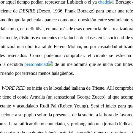
por aquel tiempo podían representar Lubitsch o el ya
citado
Borzage 
eciente de
DESIRE
(Deseo, 1936. Frank Borzage) para tomar una refe
smo tiempo la película aparece como una oposición entre sentimiento y
ialismo o, en definitiva, en una más de esas querencia de la realizadora
icamente, distintos exponentes de la lucha de clases en la sociedad de 
 utilizará una obra teatral de Ferenc Molnar, no por casualidad utiliza
ntes reseñados. Como podemos comprobar, el circulo se estrecha 
 la decidida
personalidad
de un melodrama que se inicia con tinte
curriendo por terrenos menos halagüeños.
E WORE RED
se inicia en la localidad italiana de Trieste. Allí compro
e tiene el conde Armalia (un sensacional George Zucco), al que acom
letante y acaudalado Rudi Pal (Robert Young). Será el inicio para qu
leccione a su pupilo sobre la presencia de la suerte, a la hora de favorec
bres. Para ratificar dicho enunciado, y prolongando una jornada lúdica e
 despojado de cualquier interés material –repartirá dinero y propinas a 