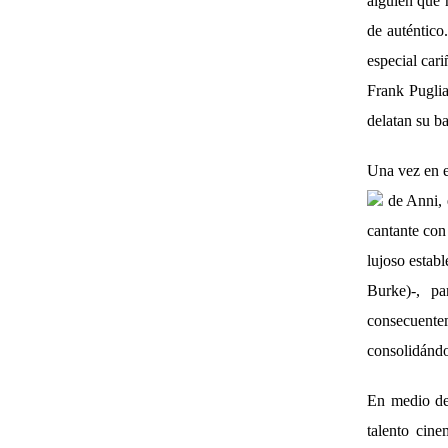
alguien que 
de auténtico
especial car
Frank Puglia
delatan su b
Una vez en e
de Anni, e
cantante con
lujoso estab
Burke)-, pa
consecuente
consolidándo
En medio de
talento cin