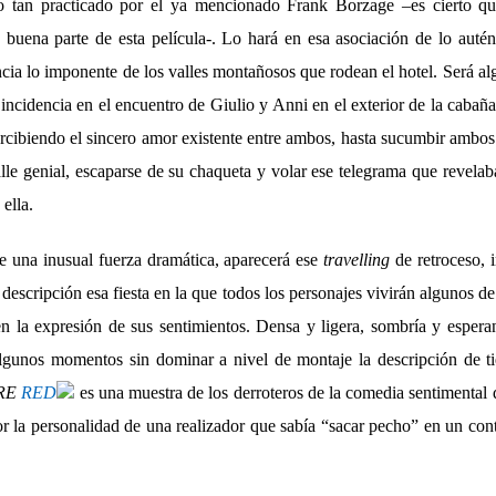
o tan practicado por el ya mencionado Frank Borzage –es cierto q
 buena parte de esta película-. Lo hará en esa asociación de lo autén
cia lo imponente de los valles montañosos que rodean el hotel. Será al
 incidencia en el encuentro de Giulio y Anni en el exterior de la cabaña
percibiendo el sincero amor existente entre ambos, hasta sucumbir ambos
alle genial, escaparse de su chaqueta y volar ese telegrama que revelaba
ella.
e una inusual fuerza dramática, aparecerá ese
travelling
de retroceso, 
 descripción esa fiesta en la que todos los personajes vivirán algunos de
n la expresión de sus sentimientos. Densa y ligera, sombría y esperan
lgunos momentos sin dominar a nivel de montaje la descripción de 
RE
RED
es una muestra de los derroteros de la comedia sentimental 
r la personalidad de una realizador que sabía “sacar pecho” en un cont