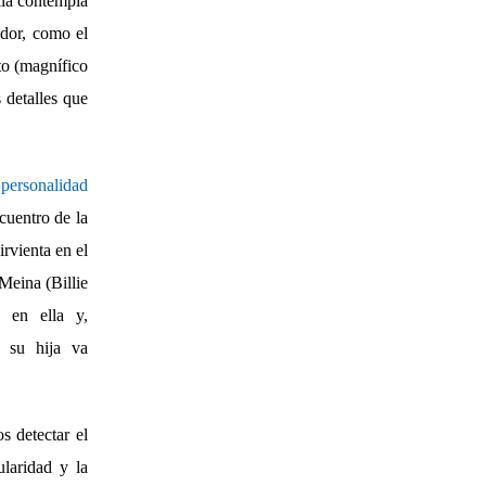
lla contempla
ador, como el
to (magnífico
 detalles que
personalidad
ncuentro de la
rvienta en el
Meina (Billie
o en ella y,
e su hija va
 detectar el
laridad y la