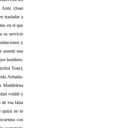
a Anni (Joan
n trasladar a
smo en el que
a su servicio
imitaciones y
de asumir una
 por hombres.
anchot Tone),
umía Armalia-
en Maddelena
dad volátil y
 de esa falsa
 quizá no lo
ncuentra con