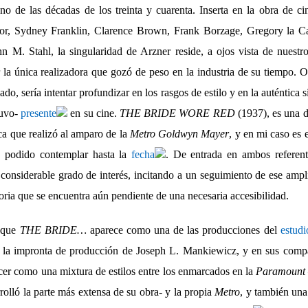
no de las décadas de los treinta y cuarenta. Inserta en la obra de c
r, Sydney Franklin, Clarence Brown, Frank Borzage, Gregory la Ca
n M. Stahl, la singularidad de Arzner reside, a ojos vista de nuestro
 la única realizadora que gozó de peso en la industria de su tiempo. O
do, sería intentar profundizar en los rasgos de estilo y en la auténtica 
tuvo-
presente
en su cine.
THE BRIDE WORE RED
(1937), es una d
ica que realizó al amparo de la
Metro Goldwyn Mayer
, y en mi caso es e
 podido contemplar hasta la
fecha
. De entrada en ambos referent
 considerable grado de interés, incitando a un seguimiento de ese ampl
toria que se encuentra aún pendiente de una necesaria accesibilidad.
s que
THE BRIDE…
aparece como una de las producciones del
estudi
 la impronta de producción de Joseph L. Mankiewicz, y en sus compas
cer como una mixtura de estilos entre los enmarcados en la
Paramount
rolló la parte más extensa de su obra- y la propia
Metro
, y también una