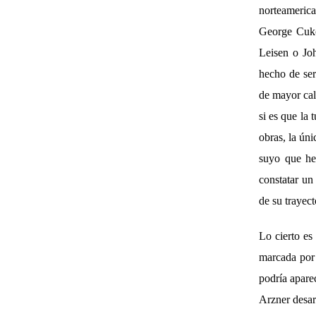
norteamerica
George Cuko
Leisen o Joh
hecho de ser
de mayor cala
si es que la 
obras, la ún
suyo que he
constatar un
de su trayec
Lo cierto e
marcada por
podría apare
Arzner desar