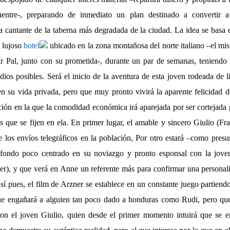
entre-, preparando de inmediato un plan destinado a convertir 
a cantante de la taberna más degradada de la ciudad. La idea se basa e
 lujoso
hotel
ubicado en la zona montañosa del norte italiano –el mi
ar Pal, junto con su prometida-, durante un par de semanas, teniendo 
dios posibles. Será el inicio de la aventura de esta joven rodeada de l
en su vida privada, pero que muy pronto vivirá la aparente felicidad 
ión en la que la comodidad económica irá aparejada por ser cortejada
s que se fijen en ela. En primer lugar, el amable y sincero Giulio (Fr
 los envíos telegráficos en la población, Por otro estará –como pres
 fondo poco centrado en su noviazgo y pronto esponsal con la jov
r), y que verá en Anne un referente más para confirmar una personali
sí pues, el film de Arzner se establece en un constante juego partiendo
que engañará a alguien tan poco dado a honduras como Rudi, pero que
con el joven Giulio, quien desde el primer momento intuirá que se e