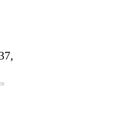
37,
ER