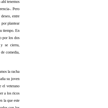
–ahí tenemos
rencia-. Pero
 deseo, entre
 por plantear
su tiempo. En
do por los dos
y se cierra,
s de comedia,
bamos la racha
paña su joven
e el veterano
er a los ricos
n la que este
todos con los