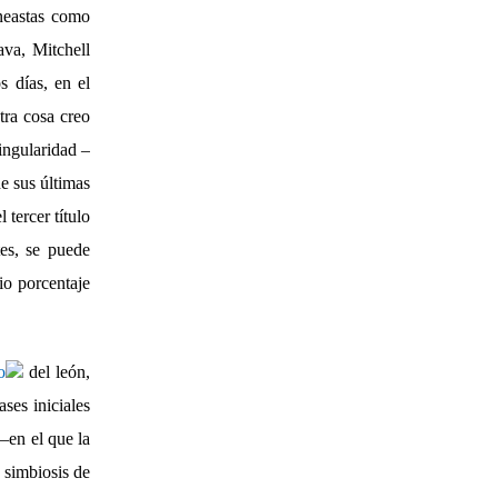
ineastas como
va, Mitchell
s días, en el
tra cosa creo
singularidad –
e sus últimas
l tercer título
es, se puede
io porcentaje
o
del león,
es iniciales
–en el que la
 simbiosis de