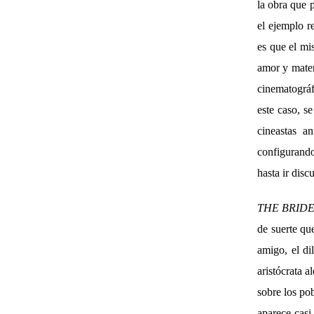
la obra que 
el ejemplo r
es que el mi
amor y mater
cinematográf
este caso, se
cineastas a
configurando
hasta ir dis
THE BRID
de suerte qu
amigo, el di
aristócrata a
sobre los po
aparece casi