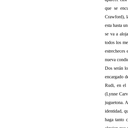
que se encu
Crawford), l
esta hasta un
se va a aloj
todos los me
estrecheces 
nueva condic
Dos serán lo
encargado de
Rudi, en el
(Lynne Carve
juguetona. A
identidad, 
haga tanto 