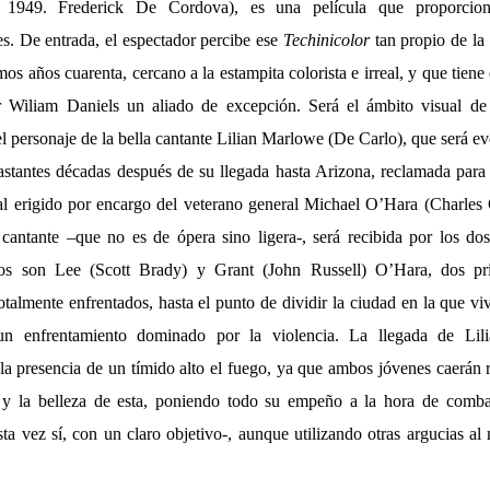
a, 1949. Frederick De Cordova), es una película que proporcio
es. De entrada, el espectador percibe ese
Techinicolor
tan propio de la
mos años cuarenta, cercano a la estampita colorista e irreal, y que tien
r Wiliam Daniels un aliado de excepción. Será el ámbito visual de e
el personaje de la bella cantante Lilian Marlowe (De Carlo), que será e
bastantes décadas después de su llegada hasta Arizona, reclamada para
al erigido por encargo del veterano general Michael O’Hara (Charles
cantante –que no es de ópera sino ligera-, será recibida por los do
os son Lee (Scott Brady) y Grant (John Russell) O’Hara, dos p
otalmente enfrentados, hasta el punto de dividir la ciudad en la que vi
 un enfrentamiento dominado por la violencia. La llegada de Lil
 la presencia de un tímido alto el fuego, ya que ambos jóvenes caerán 
a y la belleza de esta, poniendo todo su empeño a la hora de combat
ta vez sí, con un claro objetivo-, aunque utilizando otras argucias al