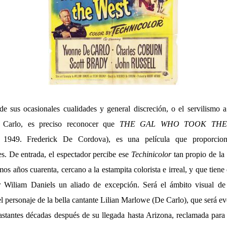
e sus ocasionales cualidades y general discreción, o el servilismo a
Carlo, es preciso reconocer que
THE GAL WHO TOOK THE
a, 1949. Frederick De Cordova), es una película que proporcio
es. De entrada, el espectador percibe ese
Techinicolor
tan propio de la
mos años cuarenta, cercano a la estampita colorista e irreal, y que tien
r Wiliam Daniels un aliado de excepción. Será el ámbito visual de e
el personaje de la bella cantante Lilian Marlowe (De Carlo), que será e
bastantes décadas después de su llegada hasta Arizona, reclamada para