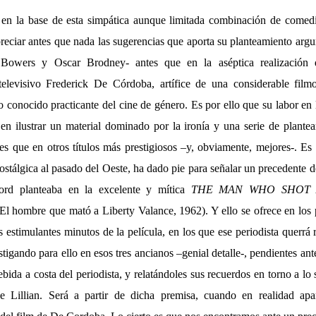
, en la base de esta simpática aunque limitada combinación de come
reciar antes que nada las sugerencias que aporta su planteamiento arg
Bowers y Oscar Brodney- antes que en la aséptica realización d
 televisivo Frederick De Córdoba, artífice de una considerable fil
 conocido practicante del cine de género. Es por ello que su labor en l
 en ilustrar un material dominado por la ironía y una serie de plante
es que en otros títulos más prestigiosos –y, obviamente, mejores-. Es
ostálgica al pasado del Oeste, ha dado pie para señalar un precedente de
rd planteaba en la excelente y mítica
THE MAN WHO SHOT 
El hombre que mató a Liberty Valance, 1962). Y ello se ofrece en los 
s estimulantes minutos de la película, en los que ese periodista querrá 
tigando para ello en esos tres ancianos –genial detalle-, pendientes an
bida a costa del periodista, y relatándoles sus recuerdos en torno a lo
de Lillian. Será a partir de dicha premisa, cuando en realidad apa