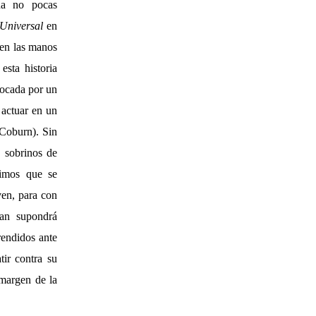
na no pocas
Universal
en
e en las manos
sta historia
vocada por un
 actuar en un
 Coburn). Sin
s sobrinos de
rimos que se
ven, para con
ian supondrá
rendidos ante
ir contra su
 margen de la