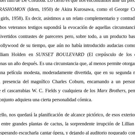
 del film de De Cordoba. Lo cierto es que nos encontramos ante un prec
RASHOMON
(Idem, 1950) de Akira Kurosawa, como el George 
girls, 1958). Es decir, asistimos a un relato complementario y contradi
os veteranos testigos supondrá la evocación de aquellas circunstanci
ivertidos contrastes de pareceres pero, sobre todo, a un producto bas
Hollywood de su tiempo, que aún no había introducido audacias com
lliam Holden en
SUNSET BOULEVARD
(El crepúsculo de los d
enas un año después. Es una circunstancia que, al menos permite otorg
una película modesta, moderadamente divertida, que en su segunda m
a presencia del magnífico Charles Coburn, encarnando a un perso
 el cascarrabias W. C. Fields y cualquiera de los
Marx Brothers
, pe
conjunto adquiera una cierta personalidad cómica.
ello, nos quedará la planificación de alcance pictórico, de esos exterio
entre grandes plantas de cactus, la sorprendente irrupción de Lillian
esperando escucharla cantar ópera, y dejando al auditorio noqueado co