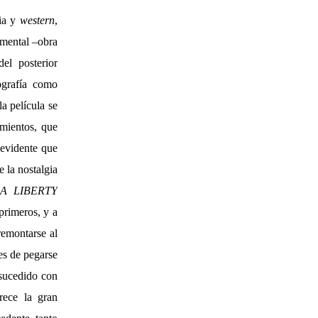
dia y
western
,
umental –obra
el posterior
mografía como
a película se
amientos, que
 evidente que
 la nostalgia
A LIBERTY
primeros, y a
remontarse al
tes de pegarse
 sucedido con
rece la gran