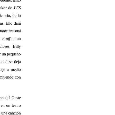
edente, tanto
Cukor de
LES
ctorio, de lo
as. Ello dará
tante inusual
o el
off
de un
ioses. Billy
ar un pequeño
itad se deja
naje a medio
rmitiendo con
res del Oeste
 en un teatro
n una canción