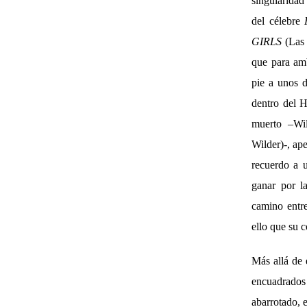
singularidad
del célebre
GIRLS
(Las 
que para amb
pie a unos d
dentro del 
muerto –Wi
Wilder)-, ap
recuerdo a 
ganar por l
camino entre
ello que su 
Más allá de 
encuadrados 
abarrotado, 