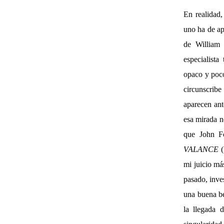
En realidad
uno ha de ap
de William 
especialista
opaco y poco
circunscribe
aparecen ant
esa mirada n
que John Fo
VALANCE
(
mi juicio má
pasado, inves
una buena be
la llegada 