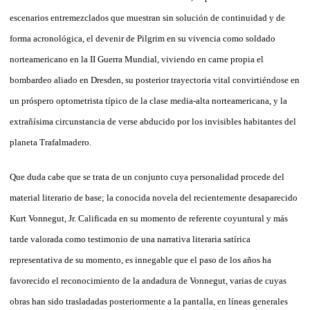
escenarios entremezclados que muestran sin solución de continuidad y de
forma acronológica, el devenir de Pilgrim en su vivencia como soldado
norteamericano en la II Guerra Mundial, viviendo en carne propia el
bombardeo aliado en Dresden, su posterior trayectoria vital convirtiéndose en
un próspero optometrista típico de la clase media-alta norteamericana, y la
extrañísima circunstancia de verse abducido por los invisibles habitantes del
planeta Trafalmadero.
Que duda cabe que se trata de un conjunto cuya personalidad procede del
material literario de base; la conocida novela del recientemente desaparecido
Kurt Vonnegut, Jr. Calificada en su momento de referente coyuntural y más
tarde valorada como testimonio de una narrativa literaria satírica
representativa de su momento, es innegable que el paso de los años ha
favorecido el reconocimiento de la andadura de Vonnegut, varias de cuyas
obras han sido trasladadas posteriormente a la pantalla, en líneas generales