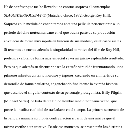
He de confesar que me he llevado una enorme sorpresa al contemplar
SLAUGHTERHOUSE-FIVE
(Matadero cinco, 1972. George Roy Hill).
Sorpresa en la medida de encontrarnos ante una película perteneciente a un
periodo del cine norteamericano en el que buena parte de su producción
envejeció de forma muy rápida en función de sus modos y estéticas visuales.
Si tenemos en cuenta además la singularidad narrativa del film de Roy Hill,
podemos valorar de forma muy especial su –a mi juicio- espléndido resultado.
Pero es que además su discurrir posee la extraña virtud de ir remontando unos
primeros minutos un tanto morosos y ásperos, creciendo en el interés de su
desarrollo de forma paulatina, enganchando finalmente la extraña historia
que describe el singular contexto de su personaje protagonista; Billy Pilgrim
(Michael Sacks). Se trata de un típico hombre medio norteamericano, que
posee la insólita cualidad de trasladarse en el tiempo. La primera secuencia de
la película anuncia su propia configuración a partir de una misiva que él
mismo escribe a un rotativo. Desde ese momento, se presentarán los distintos