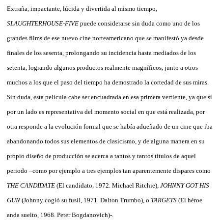
Extraña, impactante, lúcida y divertida al mismo tiempo,
SLAUGHTERHOUSE-FIVE
puede considerarse sin duda como uno de los
grandes films de ese nuevo cine norteamericano que se manifestó ya desde
finales de los sesenta, prolongando su incidencia hasta mediados de los
setenta, logrando algunos productos realmente magníficos, junto a otros
muchos a los que el paso del tiempo ha demostrado la cortedad de sus miras.
Sin duda, esta película cabe ser encuadrada en esa primera vertiente, ya que si
por un lado es representativa del momento social en que está realizada, por
otra responde a la evolución formal que se había adueñado de un cine que iba
abandonando todos sus elementos de clasicismo, y de alguna manera en su
propio diseño de producción se acerca a tantos y tantos títulos de aquel
periodo –como por ejemplo a tres ejemplos tan aparentemente dispares como
THE CANDIDATE
(El candidato, 1972. Michael Ritchie),
JOHNNY GOT HIS
GUN
(Johnny cogió su fusil, 1971. Dalton Trumbo), o
TARGETS
(El héroe
anda suelto, 1968. Peter Bogdanovich)-.