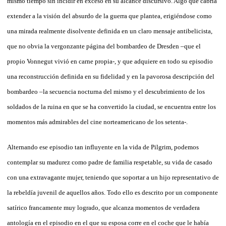
mismo tiempo sin incidir en exceso en su alcance discursivo. Algo que cabría
extender a la visión del absurdo de la guerra que plantea, erigiéndose como
una mirada realmente disolvente definida en un claro mensaje antibelicista,
que no obvia la vergonzante página del bombardeo de Dresden –que el
propio Vonnegut vivió en carne propia-, y que adquiere en todo su episodio
una reconstrucción definida en su fidelidad y en la pavorosa descripción del
bombardeo –la secuencia nocturna del mismo y el descubrimiento de los
soldados de la ruina en que se ha convertido la ciudad, se encuentra entre los
momentos más admirables del cine norteamericano de los setenta-.
Alternando ese episodio tan influyente en la vida de Pilgrim, podemos
contemplar su madurez como padre de familia respetable, su vida de casado
con una extravagante mujer, teniendo que soportar a un hijo representativo de
la rebeldía juvenil de aquellos años. Todo ello es descrito por un componente
satírico francamente muy logrado, que alcanza momentos de verdadera
antología en el episodio en el que su esposa corre en el coche que le había