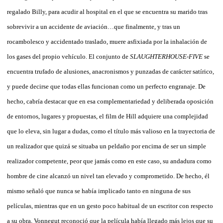
regalado Billy, para acudir al hospital en el que se encuentra su marido tras
sobrevivir a un accidente de aviación…que finalmente, y tras un
rocambolesco y accidentado traslado, muere asfixiada por la inhalación de
los gases del propio vehículo. El conjunto de
SLAUGHTERHOUSE-FIVE
se
encuentra trufado de alusiones, anacronismos y punzadas de carácter satírico,
y puede decirse que todas ellas funcionan como un perfecto engranaje. De
hecho, cabría destacar que en esa complementariedad y deliberada oposición
de entornos, lugares y propuestas, el film de Hill adquiere una complejidad
que lo eleva, sin lugar a dudas, como el título más valioso en la trayectoria de
un realizador que quizá se situaba un peldaño por encima de ser un simple
realizador competente, peor que jamás como en este caso, su andadura como
hombre de cine alcanzó un nivel tan elevado y comprometido. De hecho, él
mismo señaló que nunca se había implicado tanto en ninguna de sus
películas, mientras que en un gesto poco habitual de un escritor con respecto
a su obra, Vonnegut reconoció que la película había llegado más lejos que su