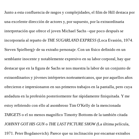
Junto a esta confluencia de rasgos y complejidades, el film de Hill destaca por
una excelente dirección de actores y, por supuesto, por la extraordinaria
interpretación que ofrece el joven Michael Sachs –que poco después se
incorporaría al reparto de
THE SUGARLAND EXPRESS
(Loca Evasión, 1974.
Steven Spielberg)- de su extraño personaje. Con un físico definido en un
semblante inocente y notablemente expresivo en su labor corporal, hay que
destacar que en la figura de Sachs se nos muestra la labor de un conjunto de
extraordinarios y jóvenes intérpretes norteamericanos, que por aquellos años
ofrecieron e impresionaron en sus primeros trabajos en la pantalla, pero cuya
andadura en la profesión posteriormente fue rápidamente finiquitada. Y me
estoy refiriendo con ello al asombroso Tim O’Kelly de la mencionada
TARGETS
o el no menos magnífico Timotty Bottoms de la también citada
JOHNNY GOT HIS GUN
o
THE LAST PICTURE SHOW (
La última película,
1971. Peter Bogdanovich). Parece que su inclinación por encarnar extraños