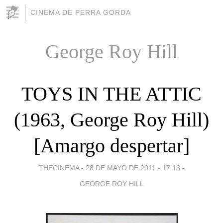
CINEMA DE PERRA GORDA
George Roy Hill
TOYS IN THE ATTIC
(1963, George Roy Hill)
[Amargo despertar]
THECINEMA -
28 DE MAYO DE 2011 - 17:13
-
GEORGE ROY HILL