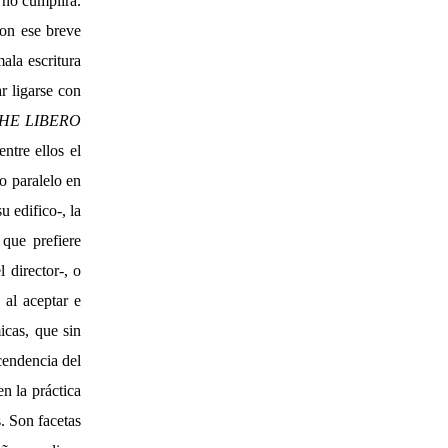
 no cumplirá.
con ese breve
ala escritura
r ligarse con
HE LIBERO
ntre ellos el
o paralelo en
u edifico-, la
que prefiere
 director-, o
 al aceptar e
icas, que sin
cendencia del
en la práctica
s. Son facetas