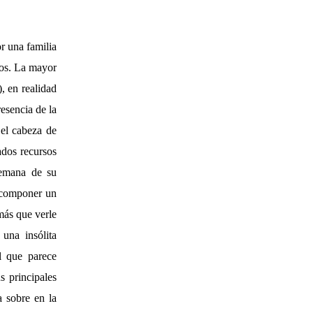
or una familia
jos. La mayor
, en realidad
resencia de la
el cabeza de
ados recursos
 emana de su
e componer un
más que verle
una insólita
el que parece
s principales
a sobre en la