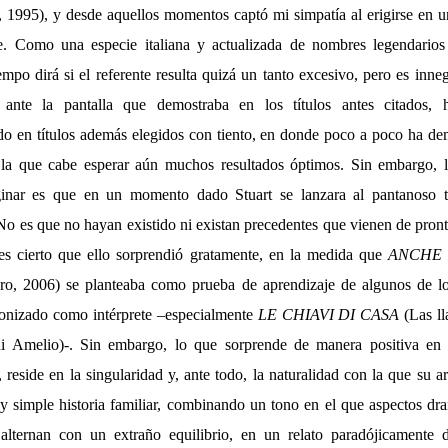
, 1995), y desde aquellos momentos captó mi simpatía al erigirse en u
pe. Como una especie italiana y actualizada de nombres legendario
empo dirá si el referente resulta quizá un tanto excesivo, pero es inne
ante la pantalla que demostraba en los títulos antes citados, 
o en títulos además elegidos con tiento, en donde poco a poco ha d
la que cabe esperar aún muchos resultados óptimos. Sin embargo, 
inar es que en un momento dado Stuart se lanzara al pantanoso t
 No es que no hayan existido ni existan precedentes que vienen de pront
es cierto que ello sorprendió gratamente, en la medida que
ANCHE 
ro, 2006) se planteaba como prueba de aprendizaje de algunos de los
gonizado como intérprete –especialmente
LE CHIAVI DI CASA
(Las ll
i Amelio)-. Sin embargo, lo que sorprende de manera positiva en e
reside en la singularidad y, ante todo, la naturalidad con la que su art
 y simple historia familiar, combinando un tono en el que aspectos dr
alternan con un extraño equilibrio, en un relato paradójicamente 