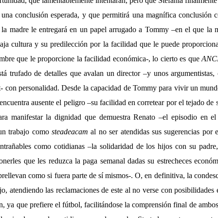
tunidad, que lamentablemente intentarán, pero que Stefania finalmente
 una conclusión esperada, y que permitirá una magnífica conclusión 
la madre le entregará en un papel arrugado a Tommy –en el que la m
baja cultura y su predilección por la facilidad que le puede proporciona
mbre que le proporcione la facilidad económica-, lo cierto es que
ANC
stá trufado de detalles que avalan un director –y unos argumentistas, e
t- con personalidad. Desde la capacidad de Tommy para vivir un mund
encuentra ausente el peligro –su facilidad en corretear por el tejado de s
ara manifestar la dignidad que demuestra Renato –el episodio en el 
 un trabajo como
steadeacam
al no ser atendidas sus sugerencias por el
entrañables como cotidianas –la solidaridad de los hijos con su padre,
onerles que les reduzca la paga semanal dadas su estrecheces económ
rellevan como si fuera parte de sí mismos-. O, en definitiva, la condes
jo, atendiendo las reclamaciones de este al no verse con posibilidades 
n, ya que prefiere el fútbol, facilitándose la comprensión final de ambo