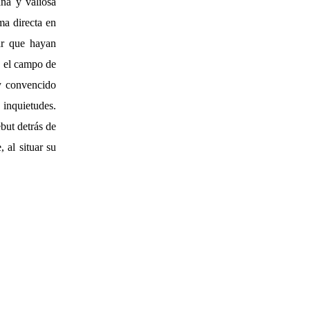
aña y valiosa
ma directa en
ar que hayan
n el campo de
y convencido
 inquietudes.
but detrás de
 al situar su