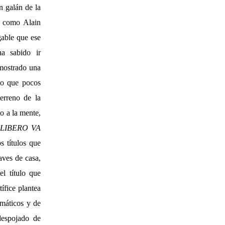
n galán de la
s como Alain
gable que ese
ha sabido ir
emostrado una
lo que pocos
erreno de la
o a la mente,
LIBERO VA
 títulos que
aves de casa,
l título que
ífice plantea
amáticos y de
despojado de