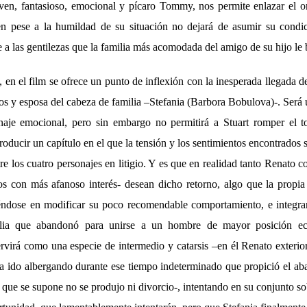
oven, fantasioso, emocional y pícaro Tommy, nos permite enlazar el o
en pese a la humildad de su situación no dejará de asumir su condic
e a las gentilezas que la familia más acomodada del amigo de su hijo le 
 en el film se ofrece un punto de inflexión con la inesperada llegada d
s y esposa del cabeza de familia –Stefania (Barbora Bobulova)-. Será
naje emocional, pero sin embargo no permitirá a Stuart romper el t
roducir un capítulo en el que la tensión y los sentimientos encontrados
re los cuatro personajes en litigio. Y es que en realidad tanto Renato 
os con más afanoso interés- desean dicho retorno, algo que la propi
ndose en modificar su poco recomendable comportamiento, e integra
lia que abandonó para unirse a un hombre de mayor posición e
rvirá como una especie de intermedio y catarsis –en él Renato exterior
a ido albergando durante ese tiempo indeterminado que propició el a
a que se supone no se produjo ni divorcio-, intentando en su conjunto so