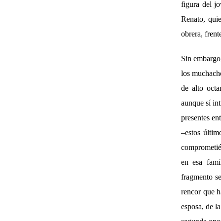
figura del j
Renato, qui
obrera, frent
Sin embargo,
los muchacho
de alto octa
aunque sí int
presentes ent
–estos últim
comprometié
en esa fami
fragmento se
rencor que h
esposa, de l