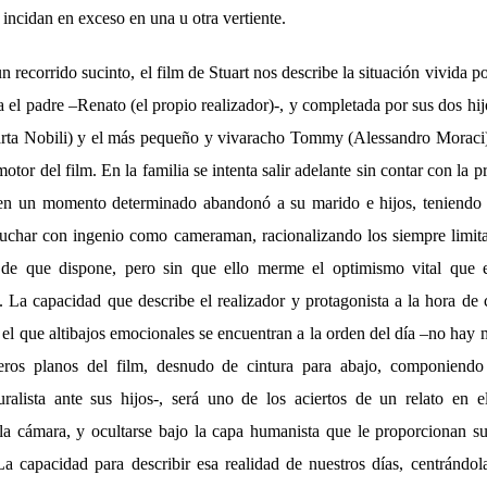
 incidan en exceso en una u otra vertiente.
 recorrido sucinto, el film de Stuart nos describe la situación vivida p
 el padre –Renato (el propio realizador)-, y completada por sus dos hi
rta Nobili) y el más pequeño y vivaracho Tommy (Alessandro Moraci)
motor del film. En la familia se intenta salir adelante sin contar con la p
en un momento determinado abandonó a su marido e hijos, teniendo 
luchar con ingenio como cameraman, racionalizando los siempre limit
de que dispone, pero sin que ello merme el optimismo vital que
. La capacidad que describe el realizador y protagonista a la hora d
 el que altibajos emocionales se encuentran a la orden del día –no hay 
eros planos del film, desnudo de cintura para abajo, componiendo 
ralista ante sus hijos-, será uno de los aciertos de un relato en 
la cámara, y ocultarse bajo la capa humanista que le proporcionan su
La capacidad para describir esa realidad de nuestros días, centrándol