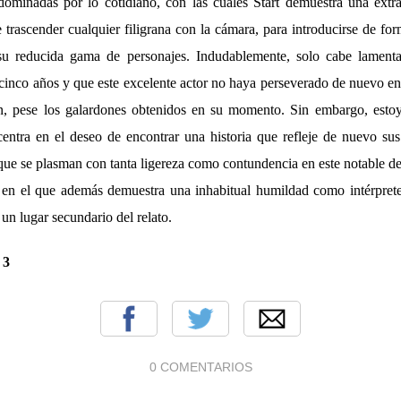
dominadas por lo cotidiano, con las cuales Start demuestra una extr
 trascender cualquier filigrana con la cámara, para introducirse de for
su reducida gama de personajes. Indudablemente, solo cabe lament
 cinco años y que este excelente actor no haya perseverado de nuevo e
ión, pese los galardones obtenidos en su momento. Sin embargo, esto
centra en el deseo de encontrar una historia que refleje de nuevo sus
que se plasman con tanta ligereza como contundencia en este notable de
 en el que además demuestra una inhabitual humildad como intérprete,
un lugar secundario del relato.
:
3
0 COMENTARIOS