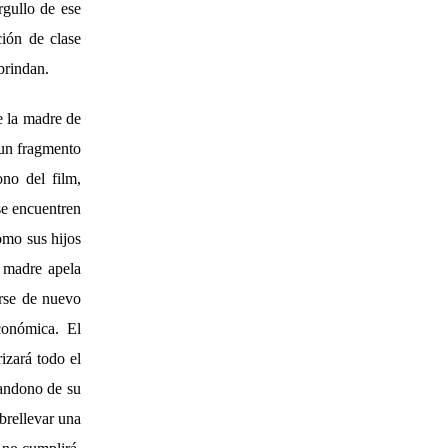
rgullo de ese
ión de clase
brindan.
e la madre de
 un fragmento
ono del film,
 se encuentren
como sus hijos
a madre apela
rse de nuevo
conómica. El
izará todo el
bandono de su
brellevar una