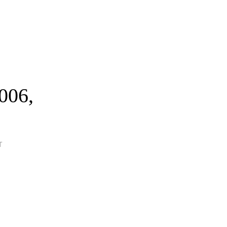
006,
T