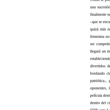
una sucesión
finalmente s
–que se encu
quizá más no
femenina no 
ser competi
llegará un 
estableciend
divertidos 
bordando cl
patriótica-
oponentes, l
película den
dentro del c