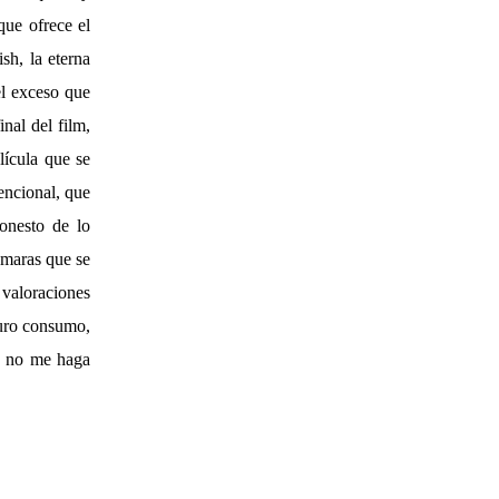
que ofrece el
sh, la eterna
el exceso que
nal del film,
ícula que se
encional, que
onesto de lo
ámaras que se
 valoraciones
puro consumo,
o no me haga