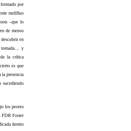
l formado por
ente melifluo
poon –que lo
hen de menos
 descubrir en
ón tomada… y
e la crítica
cierto es que
 la presencia
do sucediendo
jo los peores
as FDR Foster
ficada dentro