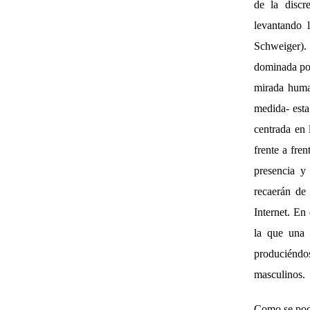
de la discr
levantando 
Schweiger). 
dominada por
mirada huma
medida- esta
centrada en 
frente a fre
presencia y
recaerán de 
Internet. En
la que una 
produciéndos
masculinos.
Como se podr