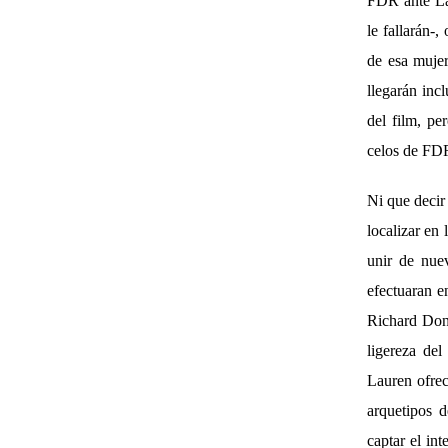
FDR ante Lau
le fallarán-
de esa mujer
llegarán inc
del film, pe
celos de FDR
Ni que decir
localizar en 
unir de nue
efectuaran e
Richard Don
ligereza del
Lauren ofrec
arquetipos 
captar el in