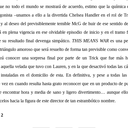
ue no todo el mundo se mostrará de acuerdo, estimo que la química 
agonista –unamos a ello a la divertida Chelsea Handler en el rol de Tri
y al deseo del previsiblemente temible McG de huir de ese sentido d
á en plena vigencia en ese olvidable episodio de inicio y en el tramo fi
 su resultado final devenga simpático.
THIS MEANS WAR
es una pel
 triángulo amoroso que será resuelto de forma tan previsible como conv
ará conocer una sorpresa final por parte de un Trick que fue más h
n aquella velada que tuvo con Lauren, y en la que desactivó todas las c
instaladas en el domicilio de esta. En definitiva, y pese a todas las
e vez en cuando resulta hasta grato reconocer que en un producto de 
e encontrar hora y media de sano y ligero divertimento… aunque ell
ecelos hacia la figura de este director de tan estrambótico nombre.
.
2