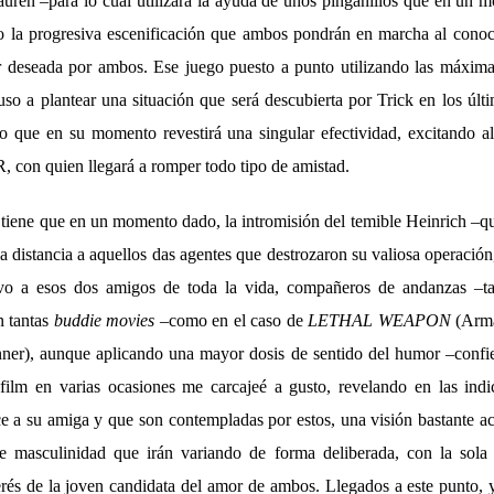
ren –para lo cual utilizará la ayuda de unos pinganillos que en un
, o la progresiva escenificación que ambos pondrán en marcha al conoc
 deseada por ambos. Ese juego puesto a punto utilizando las máxima
luso a plantear una situación que será descubierta por Trick en los últi
ro que en su momento revestirá una singular efectividad, excitando 
, con quien llegará a romper todo tipo de amistad.
 tiene que en un momento dado, la intromisión del temible Heinrich –q
la distancia a aquellos das agentes que destrozaron su valiosa operación
vo a esos dos amigos de toda la vida, compañeros de andanzas –t
n tantas
buddie movies
–como en el caso de
LETHAL WEAPON
(Arma
ner), aunque aplicando una mayor dosis de sentido del humor –confie
 film en varias ocasiones me carcajeé a gusto, revelando en las ind
e a su amiga y que son contempladas por estos, una visión bastante a
de masculinidad que irán variando de forma deliberada, con la sola 
terés de la joven candidata del amor de ambos. Llegados a este punto,