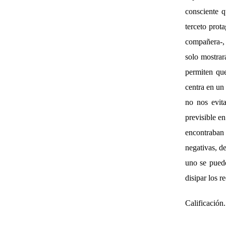
consciente q
terceto prot
compañera-, 
solo mostrar
permiten que
centra en un
no nos evit
previsible e
encontraban 
negativas, d
uno se pued
disipar los r
Calificación