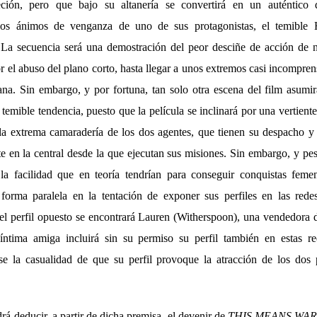
eción, pero que bajo su altanería se convertirá en un auténtico d
los ánimos de venganza de uno de sus protagonistas, el temible H
La secuencia será una demostración del peor desciñe de acción de n
 el abuso del plano corto, hasta llegar a unos extremos casi incomprens
na. Sin embargo, y por fortuna, tan solo otra escena del film asumi
 temible tendencia, puesto que la película se inclinará por una vertient
la extrema camaradería de los dos agentes, que tienen su despacho y
nte en la central desde la que ejecutan sus misiones. Sin embargo, y pe
 la facilidad que en teoría tendrían para conseguir conquistas feme
forma paralela en la tentación de exponer sus perfiles en las rede
 el perfil opuesto se encontrará Lauren (Witherspoon), una vendedora de
íntima amiga incluirá sin su permiso su perfil también en estas red
e la casualidad de que su perfil provoque la atracción de los dos 
á deducir, a partir de dicha premisa, el devenir de
THIS MEANS WA