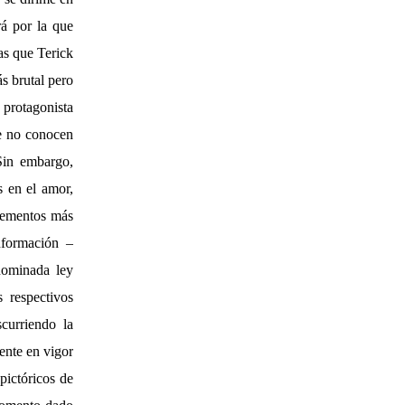
rá por la que
as que Terick
s brutal pero
 protagonista
te no conocen
Sin embargo,
 en el amor,
elementos más
nformación –
nominada ley
 respectivos
scurriendo la
ente en vigor
pictóricos de