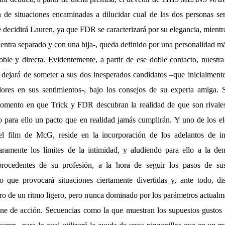
 de situaciones encaminadas a dilucidar cual de las dos personas se
e decidirá Lauren, ya que FDR se caracterizará por su elegancia, mientr
entra separado y con una hija-, queda definido por una personalidad má
ble y directa. Evidentemente, a partir de ese doble contacto, nuestra
dejará de someter a sus dos inesperados candidatos –que inicialmen
dores en sus sentimientos-, bajo los consejos de su experta amiga. 
momento en que Trick y FDR descubran la realidad de que son rivales
o para ello un pacto que en realidad jamás cumplirán. Y uno de los 
del film de McG, reside en la incorporación de los adelantos de i
aramente los límites de la intimidad, y aludiendo para ello a la de
, procedentes de su profesión, a la hora de seguir los pasos de sus
o que provocará situaciones ciertamente divertidas y, ante todo, di
tro de un ritmo ligero, pero nunca dominado por los parámetros actualm
ine de acción. Secuencias como la que muestran los supuestos gustos 