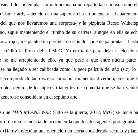
osidad de contemplar como funcionaba un reparto tan curioso como e
o Tom Hardy –atención a una superestrella en potencia-, el aparentem
–del que nos llevaremos una sorpresa- y la pizpireta Reese Withers
no, sigue manteniendo el rumbo de su carrera, aunque en ella se ec
or arrojo-, me planteé mi periódica sesión de “cine de palomitas”, hasta
 de crédito la firma del tal McG. Ya era tarde para dejar la elecci
e no me arrepiento de ello, ya que pese a que entre nuena parte d
se ha llegado a ser calificada como la peor película del año (sic), lo 
ella un producto tan discreto como por momentos divertido, en el que la
ropios dentro de los típicos triángulos de comedia que se han veni
género se consolidara en el séptimo arte.
es que
THIS MEANS WAR
(Esto es la guerra, 2012, McG) se inicia ba
ntro de una secuencia de acción en la que los dos agentes protagonist
k (Hardy), efectúan una operación en teoría considerada secreta y plani