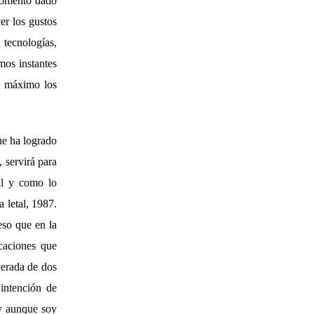
 momento dado
er los gustos
 tecnologías,
mos instantes
al máximo los
ue ha logrado
, servirá para
al y como lo
 letal, 1987.
so que en la
icaciones que
cerada de dos
intención de
 y aunque soy