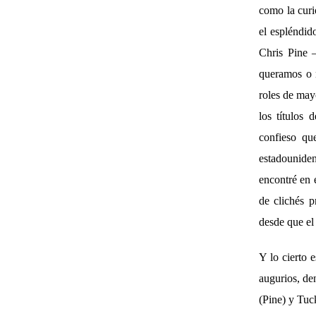
como la curi
el espléndid
Chris Pine 
queramos o 
roles de may
los títulos
confieso qu
estadouniden
encontré en 
de clichés p
desde que el 
Y lo cierto 
augurios, de
(Pine) y Tuc