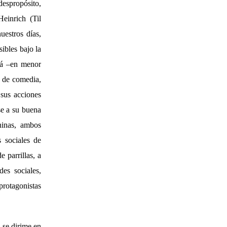
espropósito,
einrich (Til
uestros días,
ibles bajo la
rá –en menor
e de comedia,
 sus acciones
se a su buena
ninas, ambos
s sociales de
 parrillas, a
es sociales,
protagonistas
R
se dirime en