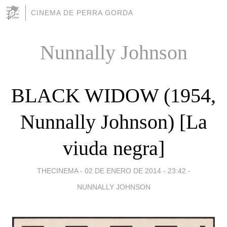
CINEMA DE PERRA GORDA
Nunnally Johnson
BLACK WIDOW (1954,
Nunnally Johnson) [La
viuda negra]
THECINEMA -
02 DE ENERO DE 2014 - 23:42
-
NUNNALLY JOHNSON