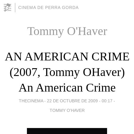
CINEMA DE PERRA GORDA
Tommy O'Haver
AN AMERICAN CRIME
(2007, Tommy OHaver)
An American Crime
THECINEMA -
22 DE OCTUBRE DE 2009 - 00:17
-
TOMMY O'HAVER