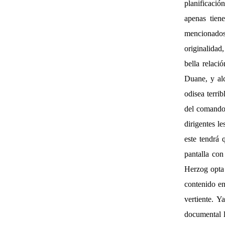
planificació
apenas tien
mencionados
originalidad,
bella relaci
Duane, y al
odisea terri
del comando
dirigentes l
este tendrá 
pantalla con
Herzog opta 
contenido en
vertiente. 
documental l