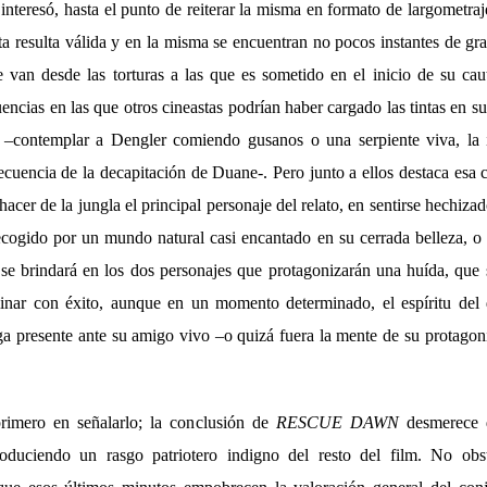
e interesó, hasta el punto de reiterar la misma en formato de largometraj
ta resulta válida y en la misma se encuentran no pocos instantes de gra
e van desde las torturas
a las que es sometido en el inicio de su caut
uencias en las que otros cineastas podrían haber cargado las tintas en 
o –contemplar a Dengler comiendo gusanos o una serpiente viva, la 
ecuencia de la decapitación de Duane-. Pero junto a ellos destaca esa 
hacer de la jungla el principal personaje del relato, en sentirse hechiz
cogido por un mundo natural casi encantado en su cerrada belleza, o
se brindará en los dos personajes que protagonizarán una huída, que
minar con éxito, aunque en un momento determinado, el espíritu del 
a presente ante su amigo vivo –o quizá fuera la mente de su protagoni
rimero en señalarlo; la conclusión de
RESCUE DAWN
desmerece 
troduciendo un rasgo patriotero indigno del resto del film. No obs