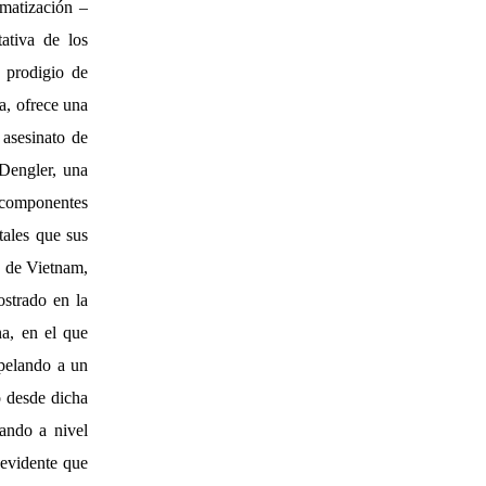
amatización –
ativa de los
 prodigio de
na, ofrece una
 asesinato de
Dengler, una
s componentes
ales que sus
a de Vietnam,
ostrado en la
na, en el que
apelando a un
o desde dicha
ando a nivel
 evidente que