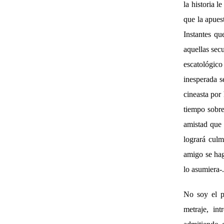
la historia l
que la apues
Instantes qu
aquellas sec
escatológic
inesperada s
cineasta por 
tiempo sobre
amistad que 
logrará cul
amigo se hag
lo asumiera-.
No soy el p
metraje, in