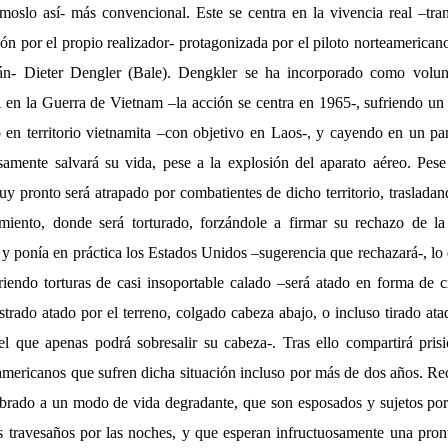
oslo así- más convencional. Este se centra en la vivencia real –tr
ón por el propio realizador- protagonizada por el piloto norteamerica
án- Dieter Dengler (Bale). Dengkler se ha incorporado como volunt
en la Guerra de Vietnam –la acción se centra en 1965-, sufriendo un
 en territorio vietnamita –con objetivo en Laos-, y cayendo en un p
samente salvará su vida, pese a la explosión del aparato aéreo. Pese
uy pronto será atrapado por combatientes de dicho territorio, trasladand
miento, donde será torturado, forzándole a firmar su rechazo de la
 y ponía en práctica los Estados Unidos –sugerencia que rechazará-, lo
riendo torturas de casi insoportable calado –será atado en forma de 
rastrado atado por el terreno, colgado cabeza abajo, o incluso tirado at
l que apenas podrá sobresalir su cabeza-. Tras ello compartirá pris
americanos que sufren dicha situación incluso por más de dos años. Re
rado a un modo de vida degradante, que son esposados y sujetos por
 travesaños por las noches, y que esperan infructuosamente una pront