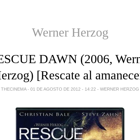
Werner Herzog
ESCUE DAWN (2006, Wern
erzog) [Rescate al amanece
THECINEMA -
01 DE AGOSTO DE 2012 - 14:22
-
WERNER HERZOG