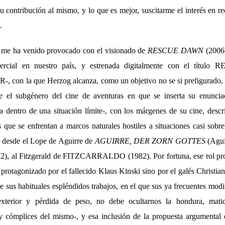
u contribución al mismo, y lo que es mejor, suscitarme el interés en re
.
e me ha venido provocado con el visionado de
RESCUE DAWN
(2006
ercial en nuestro país, y estrenada digitalmente con el títul
con la que Herzog alcanza, como un objetivo no se si prefigurado, u
re el subgénero del cine de aventuras en que se inserta su enuncia
a dentro de una situación límite-, con los márgenes de su cine, descr
s que se enfrentan a marcos naturales hostiles a situaciones casi sob
r desde el Lope de Aguirre de
AGUIRRE, DER ZORN GOTTES
(Agui
72), al Fitzgerald de FITZCARRALDO (1982). Por fortuna, ese rol pro
 protagonizado por el fallecido Klaus Kinski sino por el galés Christia
de sus habituales espléndidos trabajos, en el que sus ya frecuentes modi
exterior y pérdida de peso, no debe ocultarnos la hondura, mati
 y cómplices del mismo-, y esa inclusión de la propuesta argumental