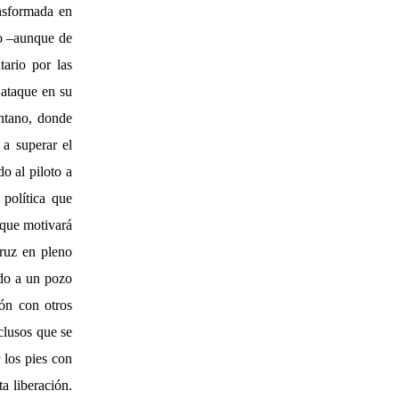
ansformada en
no –aunque de
ario por las
 ataque en su
antano, donde
 a superar el
o al piloto a
 política que
 que motivará
cruz en pleno
ado a un pozo
ión con otros
clusos que se
 los pies con
a liberación.