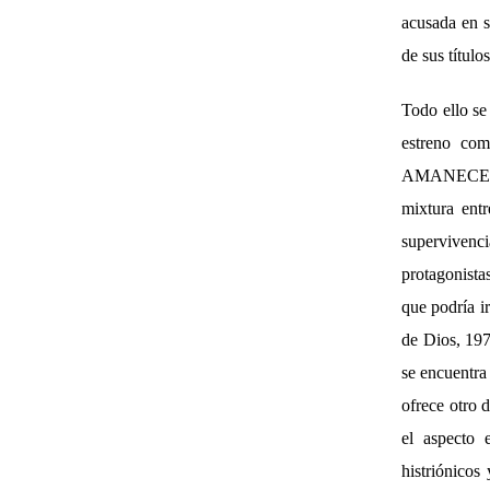
acusada en s
de sus títulos
Todo ello s
estreno com
AMANECER-, 
mixtura ent
supervivenci
protagonista
que podría i
de Dios, 19
se encuentra
ofrece otro 
el aspecto 
histriónicos