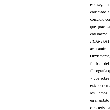
este seguimi
enunciado e
coincidió co
que practic
entusiasmo.
PHANTOM
acercamiento
Obviamente,
fílmicas de
filmografía 
y que sobre
extender en 
los últimos 
en el ámbito
característi