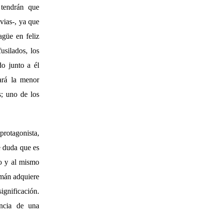
 tendrán que
vias-, ya que
agüe en feliz
usilados, los
do junto a él
ará la menor
s; uno de los
rotagonista,
e duda que es
lo y al mismo
lemán adquiere
ignificación.
encia de una