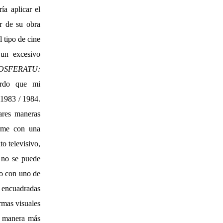
ía aplicar el
r de su obra
 tipo de cine
 un excesivo
OSFERATU:
erdo que mi
 1983 / 1984.
ares maneras
arme con una
o televisivo,
 no se puede
ro con uno de
s encuadradas
rmas visuales
de manera más