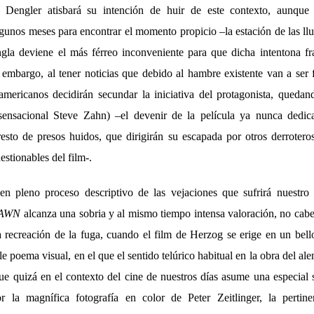
Dengler atisbará su intención de huir de este contexto, aunque
algunos meses para encontrar el momento propicio –la estación de las llu
ngla deviene el más férreo inconveniente para que dicha intentona fr
 embargo, al tener noticias que debido al hambre existente van a ser f
americanos decidirán secundar la iniciativa del protagonista, quedan
ensacional Steve Zahn) –el devenir de la película ya nunca dedic
esto de presos huidos, que dirigirán su escapada por otros derrotero
estionables del film-.
n pleno proceso descriptivo de las vejaciones que sufrirá nuestro p
AWN
alcanza una sobria y al mismo tiempo intensa valoración, no cab
la recreación de la fuga, cuando el film de Herzog se erige en un bel
le poema visual, en el que el sentido telúrico habitual en la obra del a
ue quizá en el contexto del cine de nuestros días asume una especial s
r la magnífica fotografía en color de Peter Zeitlinger, la pertin