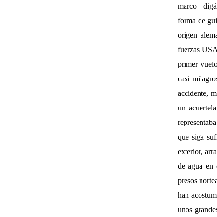
marco –digám
forma de gui
origen alem
fuerzas USA 
primer vuelo
casi milagro
accidente, m
un acuertela
representaba
que siga suf
exterior, ar
de agua en e
presos norte
han acostumb
unos grandes