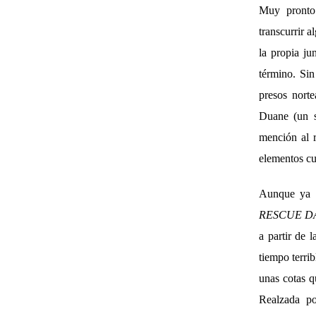
Muy pronto 
transcurrir 
la propia ju
término. Sin
presos norte
Duane (un s
mención al r
elementos cu
Aunque ya e
RESCUE D
a partir de 
tiempo terrib
unas cotas q
Realzada po