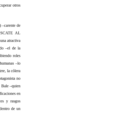
cuperar otros
) –carente de
o RESCATE AL
na atractiva
do –el de la
ibiendo roles
rehumanas –lo
rre, la cólera
tagonista no
n Bale –quien
ficaciones en
ces y rasgos
 dentro de un