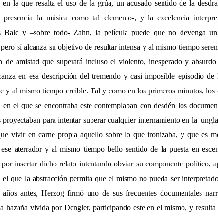
n en la que resalta el uso de la grúa, un acusado sentido de la desdr
e presencia la música como tal elemento-, y la excelencia interpret
 Bale y –sobre todo- Zahn, la película puede que no devenga un
 pero sí alcanza su objetivo de resultar intensa y al mismo tiempo sere
ón de amistad que superará incluso el violento, inesperado y absurdo
canza en esa descripción del tremendo y casi imposible episodio de 
ble y al mismo tiempo creíble. Tal y como en los primeros minutos, lo
 en el que se encontraba este contemplaban con desdén los document
es proyectaban para intentar superar cualquier internamiento en la jungl
que vivir en carne propia aquello sobre lo que ironizaba, y que es m
 ese aterrador y al mismo tiempo bello sentido de la puesta en esce
por insertar dicho relato intentando obviar su componente político, 
 el que la abstracción permita que el mismo no pueda ser interpretad
Ya años antes, Herzog firmó uno de sus frecuentes documentales narr
a hazaña vivida por Dengler, participando este en el mismo, y resulta