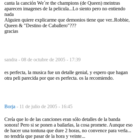
canta la canción We´re the champions (de Queen) meintras
aparecen imagenes de la pelicula...Lo siento pero no entiendo
nada
Alguien quiere explicarme que demonios tiene que ver..Robbie,
Queen & "Destino de Caballero"???
gracias
sandra -
08 de octubre de 2005 - 17:39
es perfecta, la musica fue un detalle genial, y espero que hagan
otra peli parecida por que es perfecta. os la recomiendo.
Borja
-
11 de julio de 2005 - 16:45
Creía que lo de las canciones eran sólo detalles de la banda
sonora! Pero si se ponen a bailarlas, la cosa promete. Aunque eso
de hacer una tontuna que dure 2 horas, no convence para verla...
no tendría que pasar de la hora y veinte...