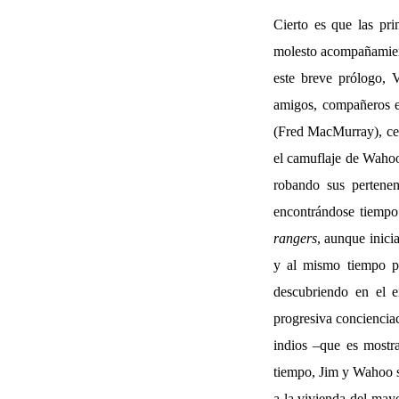
Cierto es que las pr
molesto acompañamie
este breve prólogo, 
amigos, compañeros en
(Fred MacMurray), ce
el camuflaje de Wahoo
robando sus pertenen
encontrándose tiempo 
rangers
, aunque inici
y al mismo tiempo pr
descubriendo en el e
progresiva concienciac
indios –que es mostr
tiempo, Jim y Wahoo s
a la vivienda del may