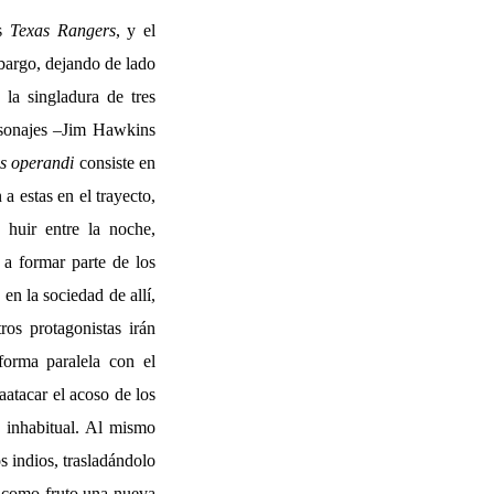
os
Texas Rangers
, y el
bargo, dejando de lado
la singladura de tres
ersonajes –Jim Hawkins
s operandi
consiste en
 estas en el trayecto,
 huir entre la noche,
 a formar parte de los
en la sociedad de allí,
os protagonistas irán
forma paralela con el
aatacar el acoso de los
 inhabitual. Al mismo
 indios, trasladándolo
a como fruto una nueva