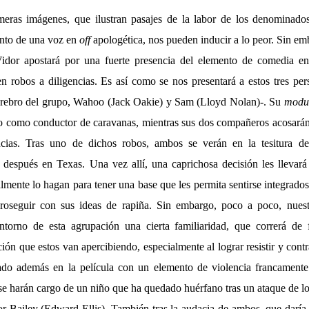
imeras imágenes, que ilustran pasajes de la labor de los denominad
nto de una voz en
off
apologética, nos pueden inducir a lo peor. Sin em
Vidor apostará por una fuerte presencia del elemento de comedia en 
 robos a diligencias. Es así como se nos presentará a estos tres p
rebro del grupo, Wahoo (Jack Oakie) y Sam (Lloyd Nolan)-. Su
modu
 como conductor de caravanas, mientras sus dos compañeros acosarán a
cias. Tras uno de dichos robos, ambos se verán en la tesitura de
después en Texas. Una vez allí, una caprichosa decisión les llevará
almente lo hagan para tener una base que les permita sentirse integrados 
oseguir con sus ideas de rapiña. Sin embargo, poco a poco, nuestr
ntorno de esta agrupación una cierta familiaridad, que correrá de 
ión que estos van apercibiendo, especialmente al lograr resistir y contr
ado además en la película con un elemento de violencia francamente
e harán cargo de un niño que ha quedado huérfano tras un ataque de los
or Bailey (Edward Ellis). También tras la audacia de ambos, que darí