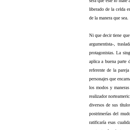
será que este lo mate 
liberado de la celda 
de la manera que sea.
Ni que decir tiene que
argumentista-, trasl
protagonistas. La sin
aplica a buena parte 
referente de la pare
personajes que encar
los modos y maneras 
realizador norteameri
diversos de sus títul
postrimerías del mud
ratificaría esas cual