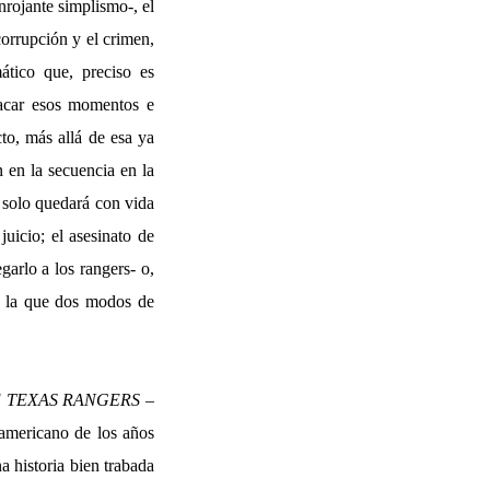
nrojante simplismo-, el
corrupción y el crimen,
ático que, preciso es
tacar esos momentos e
to, más allá de esa ya
n en la secuencia en la
n solo quedará con vida
uicio; el asesinato de
arlo a los rangers- o,
en la que dos modos de
 TEXAS RANGERS
–
eamericano de los años
a historia bien trabada