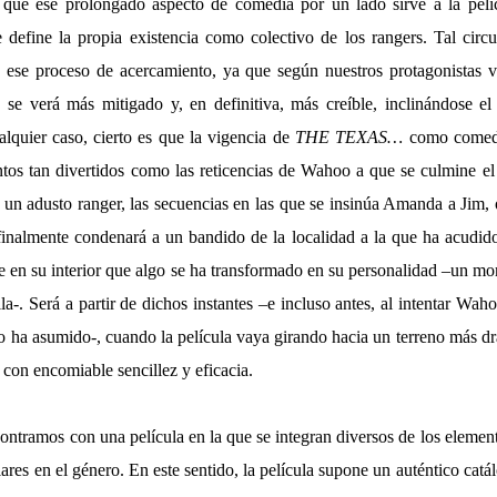
s que ese prolongado aspecto de comedia por un lado sirve a la pelíc
 define la propia existencia como colectivo de los rangers. Tal circu
e ese proceso de acercamiento, ya que según nuestros protagonistas 
 se verá más mitigado y, en definitiva, más creíble, inclinándose el 
lquier caso, cierto es que la vigencia de
THE TEXAS…
como comedia
os tan divertidos como las reticencias de Wahoo a que se culmine el a
 un adusto ranger, las secuencias en las que se insinúa Amanda a Jim, o
finalmente condenará a un bandido de la localidad a la que ha acudido
nte en su interior que algo se ha transformado en su personalidad –un 
la-. Será a partir de dichos instantes –e incluso antes, al intentar Waho
 ha asumido-, cuando la película vaya girando hacia un terreno más d
con encomiable sencillez y eficacia.
contramos con una película en la que se integran diversos de los eleme
iares en el género. En este sentido, la película supone un auténtico cat