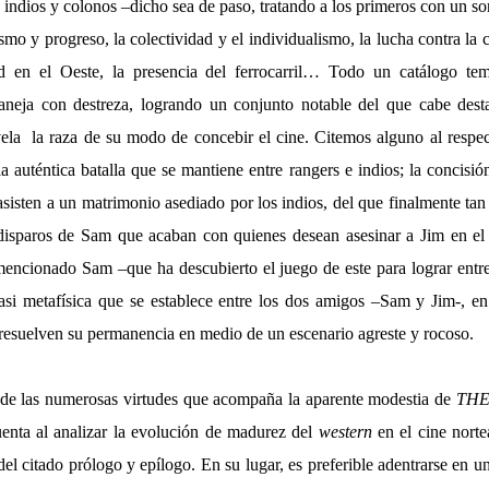
 indios y colonos –dicho sea de paso, tratando a los primeros con un so
smo y progreso, la colectividad y el individualismo, la lucha contra la 
d en el Oeste, la presencia del ferrocarril… Todo un catálogo tem
aneja con destreza, logrando un conjunto notable del que cabe des
ela
la raza de su modo de concebir el cine. Citemos alguno al respec
a auténtica batalla que se mantiene entre rangers e indios; la concisió
asisten a un matrimonio asediado por los indios, del que finalmente ta
disparos de Sam que acaban con quienes desean asesinar a Jim en el j
encionado Sam –que ha descubierto el juego de este para lograr entreg
casi metafísica que se establece entre los dos amigos –Sam y Jim-, 
 resuelven su permanencia en medio de un escenario agreste y rocoso.
r de las numerosas virtudes que acompaña la aparente modestia de
THE
cuenta al analizar la evolución de madurez del
western
en el cine nort
del citado prólogo y epílogo. En su lugar, es preferible adentrarse en un