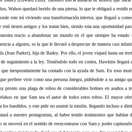
dios, Wahoo quedará herido de una pierna, lo que le obligará a residir en
nde este irá viviendo una transformación interior, que llegará a comen
 está tienen amigos y los tratan bien, siendo esta una oportunidad par
muestra reacio a abandonar un mundo en el que siempre ha estado 
encia a alguien, es la que le llevará a despreciar de manera casi infanti
 (Jean Parker), hija de Bailey. Por ello, el joven viajará hasta un terr
 de seguimiento a la ley. Teniéndolo todo en contra, Hawkins llegará 
lo que inesperadamente ha contado con la ayuda de Sam. En esos mome
que prefiere vivir como una persona íntegra, pidiéndole a su amigo qu
y pronto una plaga de robos de considerables botines en asaltos a tr
ahoo en que Sam sea el autor de todos estos robos. El mayor ofre
a los bandidos, y este pide no asumir la misión, llegando incluso a dimi
tará a nuestro protagonista, al haber tenido testimonios que hablan d
se moverá en el sentido de reencontrarse con Sam y poder capturarlo, p