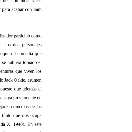
 decisión inicial y sea
or para acabar con Sam
alizador participó como
 a los dos personajes
enfoque de comedia que
o se hubiera tomado el
enturas que viven los
do Jack Oakie, asumen
 puesto que además el
adas ya previamente en
ejores comedias de las
l título que nos ocupa
da X, 1940). En este