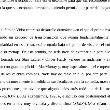
al sentirse traicionado. Será ese el detonante para que Jim reconsidere su
en la que se encontraba arrestado, teniendo permiso por parte del may
 el film de Vidor centra su desarrollo dramático –en el que el propio re
adando un proceso de transformación que guiará fundamentalmente
gularidad en este caso, está centrada bajo mi punto de vista en el 
de su metraje. En este sentido, no sería nada de extrañar que para ell
ja formada por Stan Laurel y Oliver Hardy, ya que las andanzas y av
nan con gran complicidad MacMurray y, muy especialmente, el estupen
de los célebres cómicos. Nada hay de malo en ello, por otra parte,
cano da nuevamente la medida de sus facultades para la comedia, mostr
os precedentes, sin olvidar que algunos años atrás rodó una de las m
o –
SHOW BOAT
(Espejismos, 1928)-, e incluso con posterioridad a
idades en la hoy muy olvidada y divertidísima
COMRADE X
(Camara