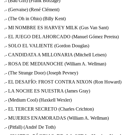
.- (Bad Girl) (Frank Borzage)
.- (Gervaise) (René Clément)
.- (The Oh in Ohio) (Billy Kent)
.- MI NOMBRE ES HARVEY MILK (Gus Van Sant)
.- EL JUEGO DEL AHORCADO (Manuel Gómez Pereira)
.- SOLO EL VALIENTE (Gordon Douglas)
.- CANDIDATA A MILLONARIA (Mitchell Leisen)
.- ROSA DE MEDIANOCHE (William A. Wellman)
.- (The Strange Door) (Joseph Pevney)
.- EL DESAFÍO: FROST CONTRA NIXON (Ron Howard)
.- LA NOCHE ES NUESTRA (James Gray)
.- (Medium Cool) (Haxkell Wexler)
.- EL TERCER SECRETO (Charles Crichton)
.- MUJERES ENAMORADAS (William A. Wellman)
.- (Pitfall) (André De Toth)