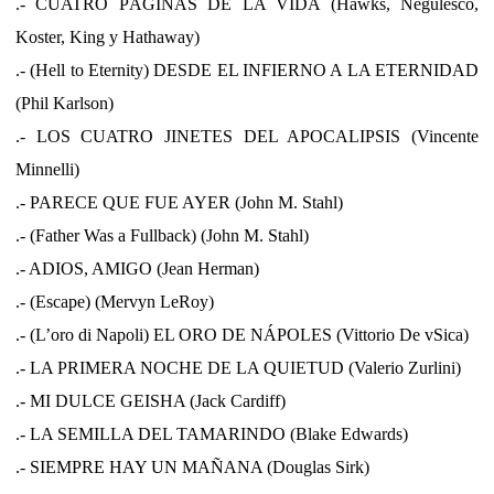
.- CUATRO PÁGINAS DE LA VIDA (Hawks, Negulesco,
Koster, King y Hathaway)
.- (Hell to Eternity) DESDE EL INFIERNO A LA ETERNIDAD
(Phil Karlson)
.- LOS CUATRO JINETES DEL APOCALIPSIS (Vincente
Minnelli)
.- PARECE QUE FUE AYER (John M. Stahl)
.- (Father Was a Fullback) (John M. Stahl)
.- ADIOS, AMIGO (Jean Herman)
.- (Escape) (Mervyn LeRoy)
.- (L’oro di Napoli) EL ORO DE NÁPOLES (Vittorio De vSica)
.- LA PRIMERA NOCHE DE LA QUIETUD (Valerio Zurlini)
.- MI DULCE GEISHA (Jack Cardiff)
.- LA SEMILLA DEL TAMARINDO (Blake Edwards)
.- SIEMPRE HAY UN MAÑANA (Douglas Sirk)