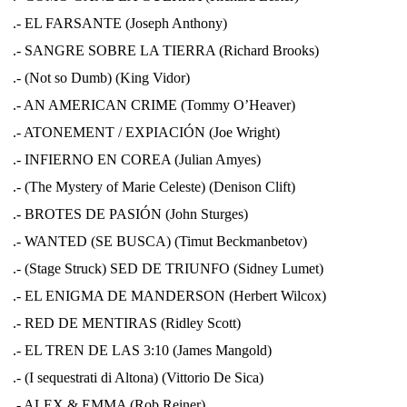
.- EL FARSANTE (Joseph Anthony)
.- SANGRE SOBRE LA TIERRA (Richard Brooks)
.- (Not so Dumb) (King Vidor)
.- AN AMERICAN CRIME (Tommy O’Heaver)
.- ATONEMENT / EXPIACIÓN (Joe Wright)
.- INFIERNO EN COREA (Julian Amyes)
.- (The Mystery of Marie Celeste) (Denison Clift)
.- BROTES DE PASIÓN (John Sturges)
.- WANTED (SE BUSCA) (Timut Beckmanbetov)
.- (Stage Struck) SED DE TRIUNFO (Sidney Lumet)
.- EL ENIGMA DE MANDERSON (Herbert Wilcox)
.- RED DE MENTIRAS (Ridley Scott)
.- EL TREN DE LAS 3:10 (James Mangold)
.- (I sequestrati di Altona) (Vittorio De Sica)
.- ALEX & EMMA (Rob Reiner)