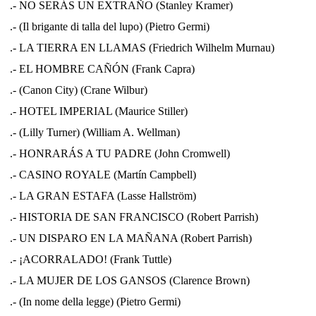
.- NO SERÁS UN EXTRAÑO (Stanley Kramer)
.- (Il brigante di talla del lupo) (Pietro Germi)
.- LA TIERRA EN LLAMAS (Friedrich Wilhelm Murnau)
.- EL HOMBRE CAÑÓN (Frank Capra)
.- (Canon City) (Crane Wilbur)
.- HOTEL IMPERIAL (Maurice Stiller)
.- (Lilly Turner) (William A. Wellman)
.- HONRARÁS A TU PADRE (John Cromwell)
.- CASINO ROYALE (Martín Campbell)
.- LA GRAN ESTAFA (Lasse Hallström)
.- HISTORIA DE SAN FRANCISCO (Robert Parrish)
.- UN DISPARO EN LA MAÑANA (Robert Parrish)
.- ¡ACORRALADO! (Frank Tuttle)
.- LA MUJER DE LOS GANSOS (Clarence Brown)
.- (In nome della legge) (Pietro Germi)