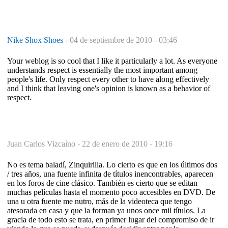
Nike Shox Shoes
-
04 de septiembre de 2010 - 03:46
Your weblog is so cool that I like it particularly a lot. As everyone
understands respect is essentially the most important among
people's life. Only respect every other to have along effectively
and I think that leaving one's opinion is known as a behavior of
respect.
Juan Carlos Vizcaíno -
22 de enero de 2010 - 19:16
No es tema baladí, Zinquirilla. Lo cierto es que en los últimos dos
/ tres años, una fuente infinita de títulos inencontrables, aparecen
en los foros de cine clásico. También es cierto que se editan
muchas películas hasta el momento poco accesibles en DVD. De
una u otra fuente me nutro, más de la videoteca que tengo
atesorada en casa y que la forman ya unos once mil títulos. La
gracia de todo esto se trata, en primer lugar del compromiso de ir