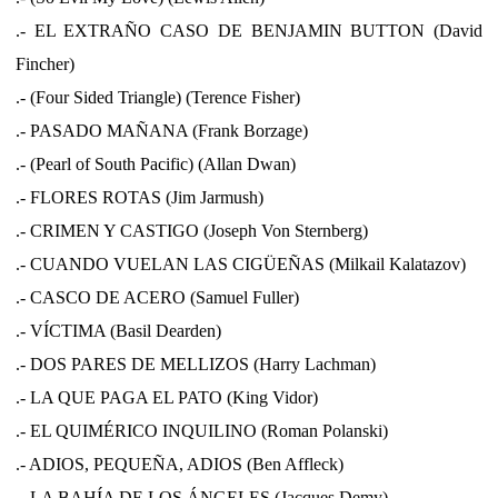
.- EL EXTRAÑO CASO DE BENJAMIN BUTTON (David
Fincher)
.- (Four Sided Triangle) (Terence Fisher)
.- PASADO MAÑANA (Frank Borzage)
.- (Pearl of South Pacific) (Allan Dwan)
.- FLORES ROTAS (Jim Jarmush)
.- CRIMEN Y CASTIGO (Joseph Von Sternberg)
.- CUANDO VUELAN LAS CIGÜEÑAS (Milkail Kalatazov)
.- CASCO DE ACERO (Samuel Fuller)
.- VÍCTIMA (Basil Dearden)
.- DOS PARES DE MELLIZOS (Harry Lachman)
.- LA QUE PAGA EL PATO (King Vidor)
.- EL QUIMÉRICO INQUILINO (Roman Polanski)
.- ADIOS, PEQUEÑA, ADIOS (Ben Affleck)
.- LA BAHÍA DE LOS ÁNGELES (Jacques Demy)