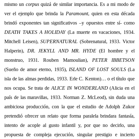
mismo un
corpus
quizá de similar importancia. Es a mi modo de
ver el ejemplo que brinda la
Paramount
, quien en esta década
brindó exponentes tan significativos –y opuestos entre sí- como
DEATH TAKES A HOLIDAY
(La muerte en vacaciones, 1934.
Mitchell Leisen),
SUPERNATURAL
(Sobrenatural, 1933. Victor
Halperin),
DR. JEKYLL AND MR. HYDE
(El hombre y el
monstruo, 1931. Rouben Mamoulian),
PETER IBBETSON
(Sueño de amor eterno, 1935),
ISLAND OF LOST SOULS
(La
isla de las almas perdidas, 1933. Erle C. Kenton)… o el título que
nos ocupa. Se trata de
ALICE IN WONDERLAND
(Alicia en el
país de las maravillas, 1933. Norman Z. McLeod), sin duda una
ambiciosa producción, con la que el estudio de Adolph Zukor
pretendió ofrecer un relato que forma paralela brindara fantasía,
intento de acople al gusto infantil y, por que no decirlo, una
propuesta de compleja ejecución, singular prestigio e incierto