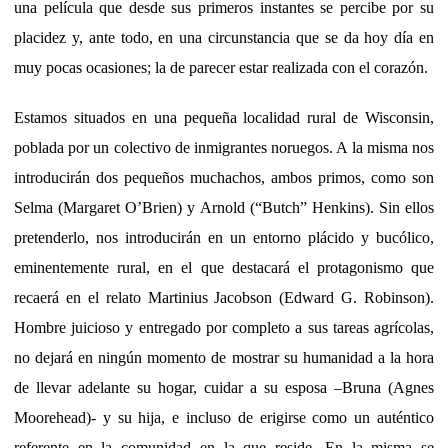
una película que desde sus primeros instantes se percibe por su
placidez y, ante todo, en una circunstancia que se da hoy día en
muy pocas ocasiones; la de parecer estar realizada con el corazón.
Estamos situados en una pequeña localidad rural de Wisconsin,
poblada por un colectivo de inmigrantes noruegos. A la misma nos
introducirán dos pequeños muchachos, ambos primos, como son
Selma (Margaret O’Brien) y Arnold (“Butch” Henkins). Sin ellos
pretenderlo, nos introducirán en un entorno plácido y bucólico,
eminentemente rural, en el que destacará el protagonismo que
recaerá en el relato Martinius Jacobson (Edward G. Robinson).
Hombre juicioso y entregado por completo a sus tareas agrícolas,
no dejará en ningún momento de mostrar su humanidad a la hora
de llevar adelante su hogar, cuidar a su esposa –Bruna (Agnes
Moorehead)- y su hija, e incluso de erigirse como un auténtico
referente en la comunidad en la que reside. En la misma se