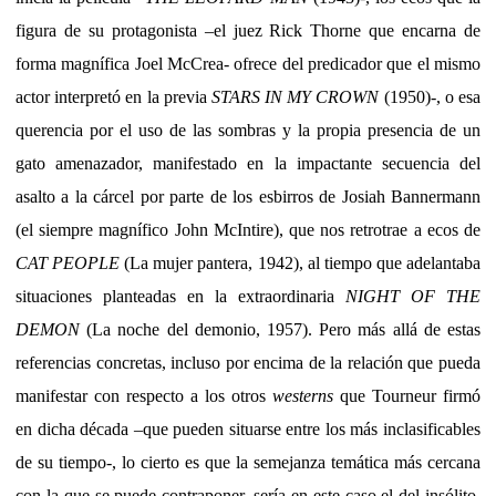
figura de su protagonista –el juez Rick Thorne que encarna de
forma magnífica Joel McCrea- ofrece del predicador que el mismo
actor interpretó en la previa
STARS IN MY CROWN
(1950)-, o esa
querencia por el uso de las sombras y la propia presencia de un
gato amenazador, manifestado en la impactante secuencia del
asalto a la cárcel por parte de los esbirros de Josiah Bannermann
(el siempre magnífico John McIntire), que nos retrotrae a ecos de
CAT PEOPLE
(La mujer pantera, 1942), al tiempo que adelantaba
situaciones planteadas en la extraordinaria
NIGHT OF THE
DEMON
(La noche del demonio, 1957). Pero más allá de estas
referencias concretas, incluso por encima de la relación que pueda
manifestar con respecto a los otros
westerns
que Tourneur firmó
en dicha década –que pueden situarse entre los más inclasificables
de su tiempo-, lo cierto es que la semejanza temática más cercana
con la que se puede contraponer, sería en este caso el del insólito,