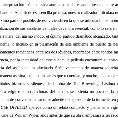
nterpretación más matizada ante la pantalla, estando presente entre a
andler. A partir de esa sencilla premisa, nuestro realizador articulará 
ximo partido posible, de esa vivienda en la que se articularán los mo
utilización de sus escaleras centrales devendrá esencial, como lo será en
le evitará, del mismo modo, el óptimo partido dramático alcanzado, tan
aberna, o incluso en la plasmación de este ambiente de puerto de pe
 momentos románticos entre los dos jóvenes, recortados entre fondos m
ncia, por la intensidad del cine silente, la película encontrará su epis
ncia del asalto de un alucinado Seth, venciendo de manera sobreh
 manera asesina, en unos instantes que recuerdan, y mucho, a los mejor
ítulos bizarros y silentes, de la obra de Tod Browning. Lástima
do a erigirse como el clímax del remato, se resienta no poco de la p
a aura de convencionalismo, se adueñe del episodio de la tormenta en p
OUSE DIVIDED
aparece como un relato compacto y plenamente vigen
 cine de William Wyler, años antes de que su obra, empezara a ser rec