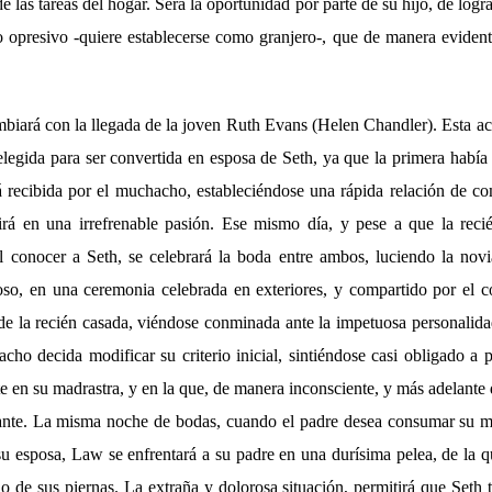
 las tareas del hogar. Será la oportunidad por parte de su hijo, de logra
 opresivo -quiere establecerse como granjero-, que de manera eviden
biará con la llegada de la joven Ruth Evans (Helen Chandler). Esta acu
elegida para ser convertida en esposa de Seth, ya que la primera habí
 recibida por el muchacho, estableciéndose una rápida relación de co
irá en una irrefrenable pasión. Ese mismo día, y pese a que la reci
al conocer a Seth, se celebrará la boda entre ambos, luciendo la nov
so, en una ceremonia celebrada en exteriores, y compartido por el 
e la recién casada, viéndose conminada ante la impetuosa personalid
acho decida modificar su criterio inicial, sintiéndose casi obligado a 
e en su madrastra, y en la que, de manera inconsciente, y más adelante 
nte. La misma noche de bodas, cuando el padre desea consumar su ma
 su esposa, Law se enfrentará a su padre en una durísima pelea, de la 
do de sus piernas. La extraña y dolorosa situación, permitirá que Seth