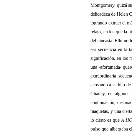
Montgomery, quizá su i
delicadeza de Helen Ch
logrando extraer el má
relato, en los que la 
del cineasta. Ello no 
esa secuencia en la t
significación, en los
una -afortunada- quere
extraordinaria secue
acosando a su hijo de
Chaney, en algunos t
continuación, destina
maquetas, y una ciert
lo cierto es que
A H
pulso que albergaba el