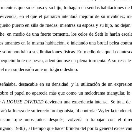
, mientras que su esposa y su hijo, lo hagan en sendas habitaciones de l
ivencia, en el que el patriarca intentará mejorar de su invalidez, mi
queño puerto en silla de ruedas, mientras su esposa y su hijo, no dejan 
e, en medio de una fuerte tormenta, los celos de Seth le harán escalar
s amantes en la misma habitación, e iniciando una brutal pelea contra
 sobrepondrán a sus limitaciones físicas. En medio de aquella dantesca
pequeño bote de pesca, adentrándose en plena tormenta. A su rescate 
el mar su decisión ante un trágico destino.
señalaba, destacable en su densidad, y la utilización de un expresio
 sobre el papel no aparecía más que como un melodrama triangular, lo 
e
A HOUSE DIVIDED
devienen una experiencia intensa. Se trata de
ará la fuerza de su terceto protagonista, al controlar Wyler la tendenci
uston -que unos años después, volvería a trabajar con el dire
gaño, 1936)-, al tiempo que hacer brindar del por lo general excesiv