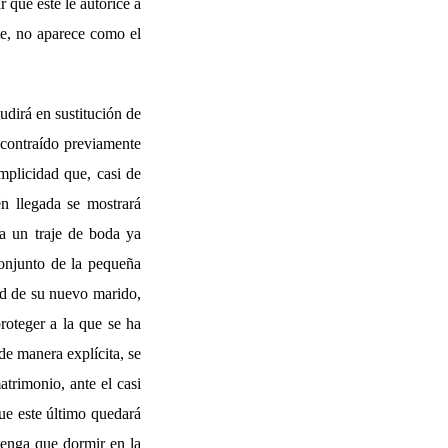
r que este le autorice a
te, no aparece como el
dirá en sustitución de
a contraído previamente
mplicidad que, casi de
én llegada se mostrará
ia un traje de boda ya
conjunto de la pequeña
ad de su nuevo marido,
proteger a la que se ha
de manera explícita, se
trimonio, ante el casi
que este último quedará
 tenga que dormir en la