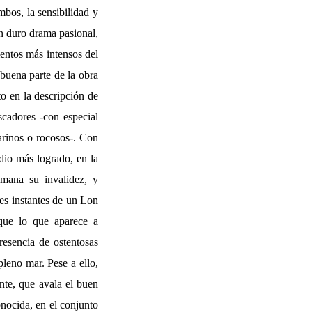
mbos, la sensibilidad y
un duro drama pasional,
mentos más intensos del
 buena parte de la obra
to en la descripción de
scadores -con especial
arinos o rocosos-. Con
odio más logrado, en la
umana su invalidez, y
es instantes de un Lon
 que lo que aparece a
resencia de ostentosas
leno mar. Pese a ello,
te, que avala el buen
onocida, en el conjunto