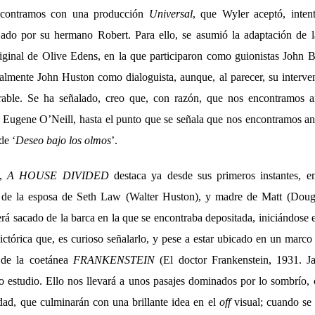
ncontramos con una producción
Universal
, que Wyler aceptó, inten
jado por su hermano Robert. Para ello, se asumió la adaptación de 
riginal de Olive Edens, en la que participaron como guionistas John
almente John Huston como dialoguista, aunque, al parecer, su intervenc
rable. Se ha señalado, creo que, con razón, que nos encontramos an
 Eugene O’Neill, hasta el punto que se señala que nos encontramos an
de ‘
Deseo bajo los olmos
’.
s,
A HOUSE DIVIDED
destaca ya desde sus primeros instantes, en
o de la esposa de Seth Law (Walter Huston), y madre de Matt (Dou
será sacado de la barca en la que se encontraba depositada, iniciándose el
ctórica que, es curioso señalarlo, y pese a estar ubicado en un marco 
 de la coetánea
FRANKENSTEIN
(El doctor Frankenstein, 1931. J
 estudio. Ello nos llevará a unos pasajes dominados por lo sombrío, 
idad, que culminarán con una brillante idea en el
off
visual; cuando se a