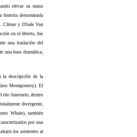
tando elevar su status
la historia denominada
 B. Climer y DSale Van
ión en el libreto, fue
te una traslación del
te una base dramática,
 la descripción de la
glass Montgomery). El
 rito funerario, dentro
totalmente divergente,
ames Whale), también
caracterizados por una
lejen los asistentes al