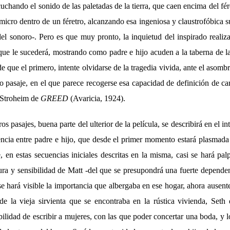
cuchando el sonido de las paletadas de la tierra, que caen encima del fér
 micro dentro de un féretro, alcanzando esa ingeniosa y claustrofóbica s
del sonoro-. Pero es que muy pronto, la inquietud del inspirado realiz
que le sucederá, mostrando como padre e hijo acuden a la taberna de l
de que el primero, intente olvidarse de la tragedia vivida, ante el asomb
ro pasaje, en el que parece recogerse esa capacidad de definición de car
 Stroheim de
GREED
(Avaricia, 1924).
os pasajes, buena parte del ulterior de la película, se describirá en el in
cia entre padre e hijo, que desde el primer momento estará plasmada e
e, en estas secuencias iniciales descritas en la misma, casi se hará pal
ra y sensibilidad de Matt -del que se presupondrá una fuerte dependen
 hará visible la importancia que albergaba en ese hogar, ahora ausente
de la vieja sirvienta que se encontraba en la rústica vivienda, Seth 
ibilidad de escribir a mujeres, con las que poder concertar una boda, y 