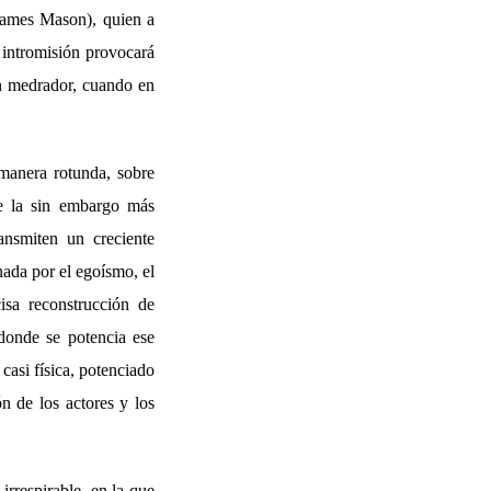
(James Mason), quien a
 intromisión provocará
un medrador, cuando en
 manera rotunda, sobre
de la sin embargo más
ansmiten un creciente
ada por el egoísmo, el
isa reconstrucción de
n donde se potencia ese
casi física, potenciado
ón de los actores y los
rrespirable, en la que