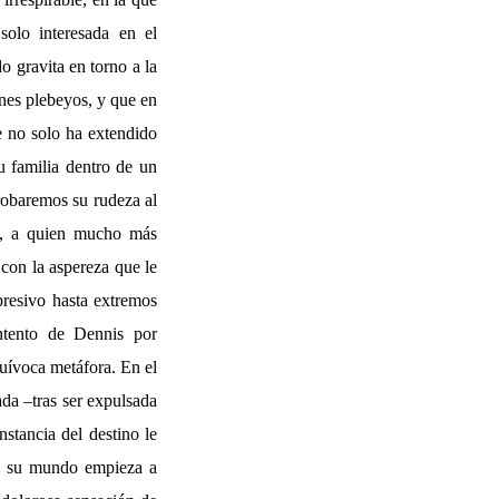
solo interesada en el
o gravita en torno a la
enes plebeyos, y que en
e no solo ha extendido
 familia dentro de un
robaremos su rudeza al
is, a quien mucho más
con la aspereza que le
presivo hasta extremos
intento de Dennis por
uívoca metáfora. En el
ada –tras ser expulsada
stancia del destino le
ie, su mundo empieza a