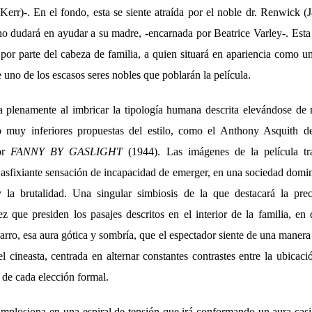
err)-. En el fondo, esta se siente atraída por el noble dr. Renwick 
no dudará en ayudar a su madre, -encarnada por Beatrice Varley-. Esta
por parte del cabeza de familia, a quien situará en apariencia como 
 uno de los escasos seres nobles que poblarán la película.
 plenamente al imbricar la tipología humana descrita elevándose de
ro muy inferiores propuestas del estilo, como el Anthony Asquith 
ior
FANNY BY GASLIGHT
(1944). Las imágenes de la película tr
 asfixiante sensación de incapacidad de emerger, en una sociedad domin
la brutalidad. Una singular simbiosis de la que destacará la prec
ez que presiden los pasajes descritos en el interior de la familia, e
arro, esa aura gótica y sombría, que el espectador siente de una manera 
el cineasta, centrada en alternar constantes contrastes entre la ubicaci
 de cada elección formal.
mplosiona en una espiral de tensión que irá conformando un aura casi i