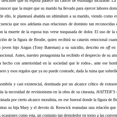
 descubre que su esposa padece un cáncer de estómago incurable. La 
conocer que la mujer que su marido ha llevado para ejercer labores dom
de ello, le planteará abatida un ultimátum a su marido, viendo como es
encia que nos adelanta esas relaciones de dominio tan reconocidas e
la muerte de la esposa tras verse traspasada de dolor. El uso de la e
ción de la figura de Brodie, quien recibirá su catarsis emocional cuan
u joven hijo Angus (Tony Bateman) a su suicidio, descrito en
off
en 
ocional. Antes, nuestro protagonista ha recibido el desprecio de su am
a hecho con anterioridad en la sociedad que le rodea-, ante ese ho
ero y esos regalos que ya no puede costearle, dada la ruina que sobrell
sombría y casi existencial, dominada por un alcance crítico de extrao
la la necesidad de revisionismo en la obra de su cineasta,
HATTER’S
nada por cierto alcance moralista, en ese funeral donde la figura de 
ntras su hija Mary y el devoto dr. Renwick reanudan una relación qu
 ocasiones como esta, un conjunto tan demoledor en torno a las conven