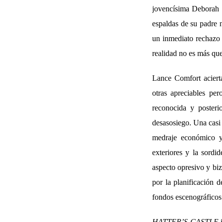
jovencísima Deborah K
espaldas de su padre 
un inmediato rechazo 
realidad no es más que
Lance Comfort acierta
otras apreciables pe
reconocida y poster
desasosiego. Una casi
medraje económico y 
exteriores y la sordid
aspecto opresivo y biz
por la planificación d
fondos escenográficos
HATTER’S CASTLE
i