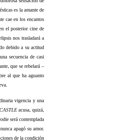
dolorosa sensación de
ésticas es la amante de
te cae en los encantos
n el posterior cine de
lipsis nos trasladará a
do debido a su actitud
una secuencia de casi
ante, que se rebelará –
mbre al que ha aguanto
eva.
rdinaria vigencia y una
 CASTLE
acusa, quizá,
Brodie será contemplada
e nunca apagó su amor.
ciones de la condición