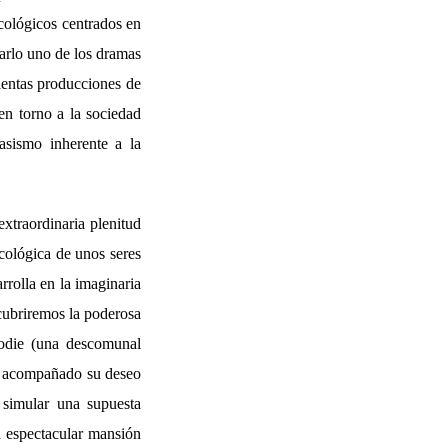
icológicos centrados en
rarlo uno de los dramas
ulentas producciones de
en torno a la sociedad
asismo inherente a la
xtraordinaria plenitud
icológica de unos seres
rrolla en la imaginaria
cubriremos la poderosa
rodie (una descomunal
ha acompañado su deseo
 simular una supuesta
a espectacular mansión