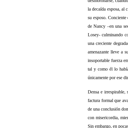
desmoronarse, cuando
la decaída esposa, al 
su esposo. Conciente 
de Nancy –en una secu
Losey- culminando con 
una creciente degrada
amenazante lleve a s
insoportable fuerza em
tal y como él lo habí
únicamente por ese din
Densa e irrespirable, 
factura formal que ava
de una conclusión domi
con misericordia, mie
Sin embargo, en pocas