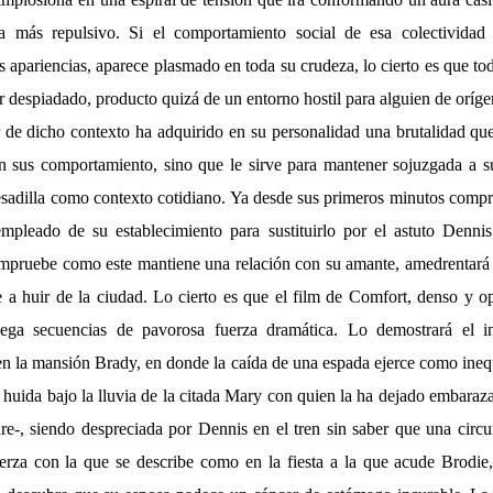
ta más repulsivo. Si el comportamiento social de esa colectividad 
apariencias, aparece plasmado en toda su crudeza, lo cierto es que tod
r despiadado, producto quizá de un entorno hostil para alguien de oríg
 de dicho contexto ha adquirido en su personalidad una brutalidad qu
 sus comportamiento, sino que le sirve para mantener sojuzgada a su
esadilla como contexto cotidiano. Ya desde sus primeros minutos comp
empleado de su establecimiento para sustituirlo por el astuto Denn
mpruebe como este mantiene una relación con su amante, amedrentará 
le a huir de la ciudad. Lo cierto es que el film de Comfort, denso y o
iega secuencias de pavorosa fuerza dramática. Lo demostrará el 
n la mansión Brady, en donde la caída de una espada ejerce como ineq
 huida bajo la lluvia de la citada Mary con quien la ha dejado embaraz
re-, siendo despreciada por Dennis en el tren sin saber que una circun
uerza con la que se describe como en la fiesta a la que acude Brod