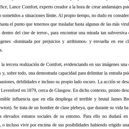
ífice, Lance Comfort, experto creador a la hora de crear andamiajes ps
o sometidos a situaciones límite. Al propio tiempo, no dudo en conside
asta el punto que tenernos que trasladar hasta algunas de las más vir
 dentro del cine de terror-, para encontrar una mirada tan subversiva 
genes -dominada por prejuicios y arribismos- y envuelta en ese cl
s.
la tercera realización de Comfort, evidenciando en sus imágenes una e
s y, sobre todo, una demostrada capacidad para delimitar la entraña ps
asiones, debilidades e incluso su propio lado oscuro. La acción se desa
 Levenford en 1879, cerca de Glasgow. En dicho contexto, pronto des
mible influencia que en ella despliega el terrible y brutal James B
wton). Se trata de un hombre de clase plebeya, que durante su vida 
s elevados estratos sociales de su entorno. Para ello no dudará en
a, o incluso vivir por encima de sus posibilidades habiendo erigido un