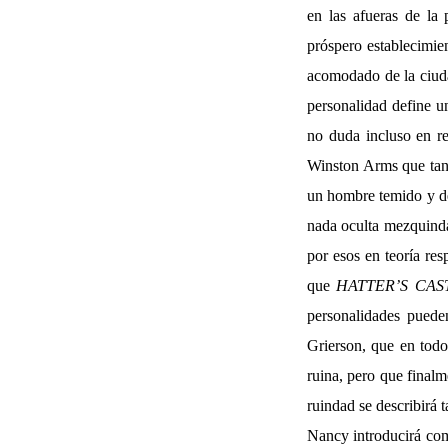
en las afueras de la 
próspero establecimie
acomodado de la ciuda
personalidad define u
no duda incluso en r
Winston Arms que tant
un hombre temido y des
nada oculta mezquinda
por esos en teoría re
que
HATTER’S CAS
personalidades puede
Grierson, que en tod
ruina, pero que finalm
ruindad se describirá 
Nancy introducirá com