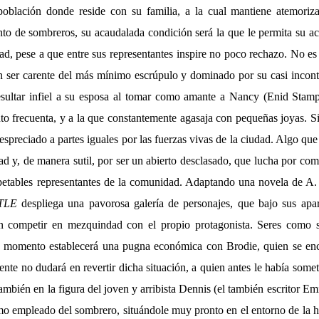
población donde reside con su familia, a la cual mantiene atemoriz
nto de sombreros, su acaudalada condición será la que le permita su ac
d, pese a que entre sus representantes inspire no poco rechazo. No es 
n ser carente del más mínimo escrúpulo y dominado por su casi incont
esultar infiel a su esposa al tomar como amante a Nancy (Enid Stamp
o frecuenta, y a la que constantemente agasaja con pequeñas joyas. Si
preciado a partes iguales por las fuerzas vivas de la ciudad. Algo qu
d y, de manera sutil, por ser un abierto desclasado, que lucha por com
spetables representantes de la comunidad. Adaptando una novela de A. J
TLE
despliega una pavorosa galería de personajes, que bajo sus apar
n competir en mezquindad con el propio protagonista. Seres como 
o momento establecerá una pugna económica con Brodie, quien se enco
ente no dudará en revertir dicha situación, a quien antes le había some
también en la figura del joven y arribista Dennis (el también escritor Em
o empleado del sombrero, situándole muy pronto en el entorno de la h