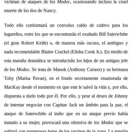
víctimas de ataques de los
Modoc
, ocasionando incluso la cruel
muerte de los tíos de Nancy.
Todo ello conformará un convulso caldo de cultivo para los
lugareños, entre los que se encontrarán el exaltado Bill Saterwhitte
(el gran Robert Keith) o, de manera más oscura, el ambiguo y
nada recomendable Blaine Crackel (Elisha Cook Jr.). En medio de
esta maraña dramática se introducirán los hijos de un antiguo jefe
de los
Modoc
. Se trata de Manok (Anthony Caruso) y su hermana
Toby (Marisa Pavan), en el fondo secretamente enamorada de
MacKay desde el momento en que este le salvó la vida y, por ello,
dispuesta a darlo todo por él. Por ello, y pese al deseo de Johnny
de intentar negociar con Capitan Jack un ámbito para la paz, el
ataque de Saterwhitte al indio que en un ataque previo había
matado a su mujer, provocará una ofensiva de los
Modoc
que se
saldará con numerosas bajas de los vecinos de la zona. La tensión