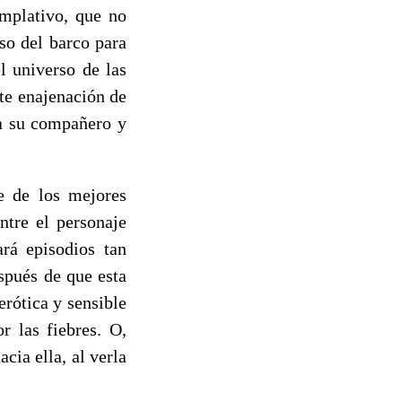
emplativo, que no
nso del barco para
el universo de las
nte enajenación de
ia su compañero y
e de los mejores
entre el personaje
rá episodios tan
spués de que esta
erótica y sensible
r las fiebres. O,
ia ella, al verla