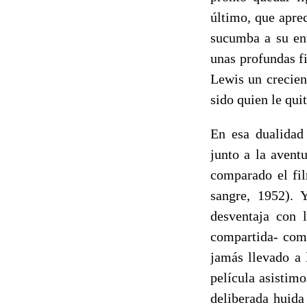
último, que apre
sucumba a su ent
unas profundas f
Lewis un crecien
sido quien le qui
En esa dualidad 
junto a la avent
comparado el fi
sangre, 1952). 
desventaja con 
compartida- com
jamás llevado a 
película asistim
deliberada huida