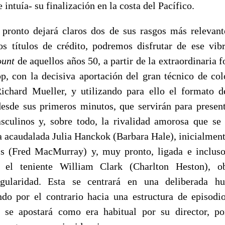
 intuía- su finalización en la costa del Pacífico.
pronto dejará claros dos de sus rasgos más relevante
s títulos de crédito, podremos disfrutar de ese vi
unt
de aquellos años 50, a partir de la extraordinaria f
p, con la decisiva aportación del gran técnico de colo
Richard Mueller, y utilizando para ello el formato 
sde sus primeros minutos, que servirán para present
sculinos y, sobre todo, la rivalidad amorosa que se 
 la acaudalada Julia Hanckok (Barbara Hale), inicialmen
is (Fred MacMurray) y, muy pronto, ligada e incluso
, el teniente William Clark (Charlton Heston), o
ngularidad. Esta se centrará en una deliberada hu
do por el contrario hacia una estructura de episodi
, se apostará como era habitual por su director, p