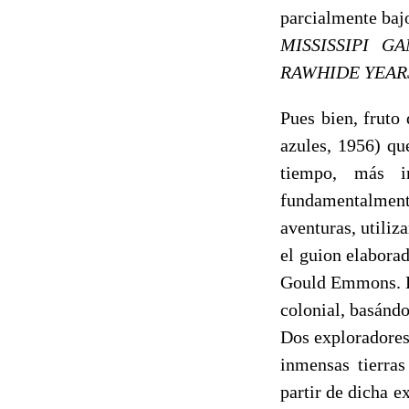
parcialmente bajo
MISSISSIPI G
RAWHIDE YEAR
Pues bien, fruto
azules, 1956) qu
tiempo, más i
fundamentalment
aventuras, utiliz
el guion elabora
Gould Emmons. Es
colonial, basándo
Dos exploradores 
inmensas tierras
partir de dicha e