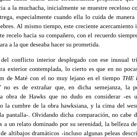
cia a la muchacha, inicialmente se muestre receloso co
rega, especialmente cuando ella lo cuida de manera e
iebres. Al mismo tiempo, este creciente acercamiento 
te recelo hacia su compañero, con el recuerdo siempre
tara a la que deseaba hacer su prometida.
del conflicto interior desplegado con ese inusual t
ura exterior contemplada, lo cierto es que en no poca
lm de Maté con el no muy lejano en el tiempo
THE 
Y no es de extrañar que, en dicha semejanza, la p
la obra de Hawks que no dudo en considerar -es 
o la cumbre de la obra hawksiana, y la cima del
wes
la pantalla-. Olvidando dicha comparación, no cabe 
os a un relato dominado por su serenidad, la belleza de
 de altibajos dramáticos -incluso algunas peleas descri