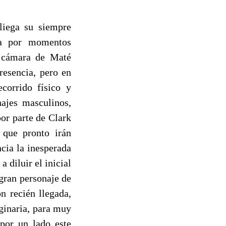
iega su siempre
una por momentos
la cámara de Maté
resencia, pero en
corrido físico y
najes masculinos,
por parte de Clark
 que pronto irán
cia la inesperada
 diluir el inicial
 gran personaje de
n recién llegada,
iginaria, para muy
 por un lado este