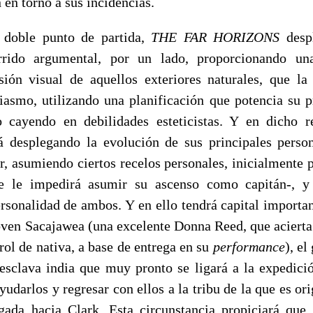
en torno a sus incidencias.
e doble punto de partida,
THE FAR HORIZONS
despl
orrido argumental, por un lado, proporcionando 
sión visual de aquellos exteriores naturales, que 
siasmo, utilizando una planificación que potencia su p
cayendo en debilidades esteticistas. Y en dicho re
á desplegando la evolución de sus principales perso
r, asumiendo ciertos recelos personales, inicialmente 
ue le impedirá asumir su ascenso como capitán-, y
rsonalidad de ambos. Y en ello tendrá capital importan
oven Sacajawea (una excelente Donna Reed, que acierta a
rol de nativa, a base de entrega en su
performance
), el
 esclava india que muy pronto se ligará a la expedició
yudarlos y regresar con ellos a la tribu de la que es or
gada hacia Clark. Esta circunstancia propiciará que