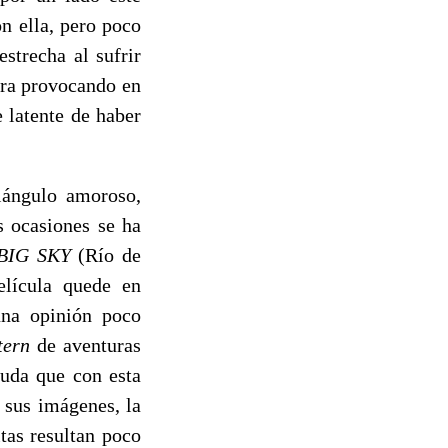
n ella, pero poco
strecha al sufrir
ira provocando en
 latente de haber
riángulo amoroso,
s ocasiones se ha
BIG SKY
(Río de
elícula quede en
una opinión poco
tern
de aventuras
duda que con esta
 sus imágenes, la
tas resultan poco