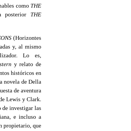
imables como
THE
a posterior
THE
ZONS
(Horizontes
radas y, al mismo
izador. Lo es,
stern
y relato de
ntos históricos en
a novela de Della
uesta de aventura
 de Lewis y Clark.
 de investigar las
iana, e incluso a
n propietario, que