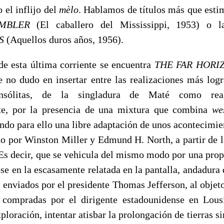
 el inflijo del
mèlo
. Hablamos de títulos más que est
AMBLER
(El caballero del Mississippi, 1953) o l
S
(Aquellos duros años, 1956).
 de esta última corriente se encuentra
THE FAR HORI
e no dudo en insertar entre las realizaciones más log
nsólitas, de la singladura de Maté como real
e, por la presencia de una mixtura que combina
we
ando para ello una libre adaptación de unos acontecimie
do por Winston Miller y Edmund H. North, a partir de l
 decir, que se vehicula del mismo modo por una prop
se en la escasamente relatada en la pantalla, andadura
enviados por el presidente Thomas Jefferson, al objeto
 compradas por el dirigente estadounidense en Lous
xploración, intentar atisbar la prolongación de tierras si