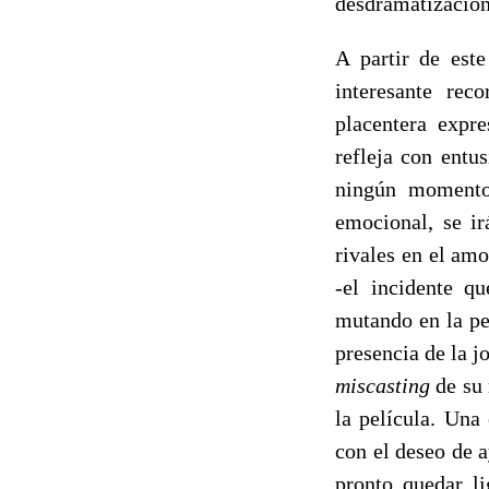
desdramatización 
A partir de est
interesante rec
placentera expre
refleja con entu
ningún momento 
emocional, se ir
rivales en el amo
-el incidente q
mutando en la pe
presencia de la j
miscasting
de su 
la película. Una
con el deseo de a
pronto quedar li