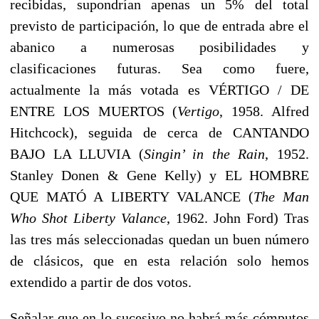
recibidas, supondrían apenas un 5% del total
previsto de participación, lo que de entrada abre el
abanico a numerosas posibilidades y
clasificaciones futuras. Sea como fuere,
actualmente la más votada es VÉRTIGO / DE
ENTRE LOS MUERTOS (
Vertigo
, 1958. Alfred
Hitchcock), seguida de cerca de CANTANDO
BAJO LA LLUVIA (
Singin’ in the Rain
, 1952.
Stanley Donen & Gene Kelly) y EL HOMBRE
QUE MATÓ A LIBERTY VALANCE (
The Man
Who Shot Liberty Valance
, 1962. John Ford) Tras
las tres más seleccionadas quedan un buen número
de clásicos, que en esta relación solo hemos
extendido a partir de dos votos.
Señalar que en lo sucesivo no habrá más cómputos