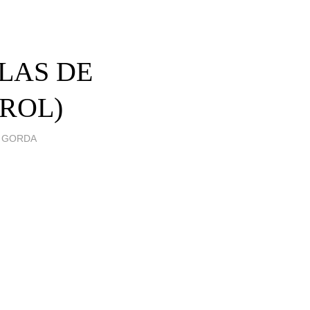
ULAS DE
DROL)
A GORDA