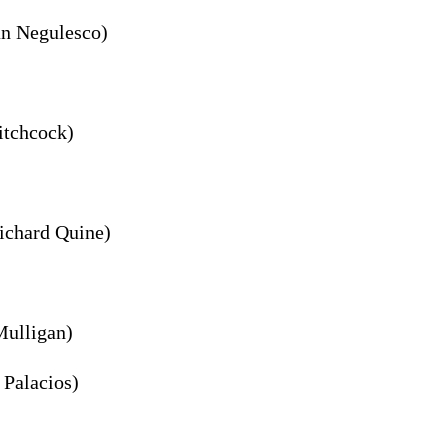
an Negulesco)
itchcock)
Richard Quine)
Mulligan)
 Palacios)