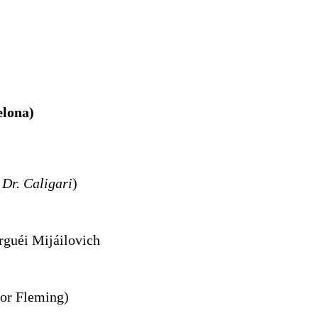
elona)
 Dr. Caligari
)
rguéi
Mijáilovich
tor Fleming)