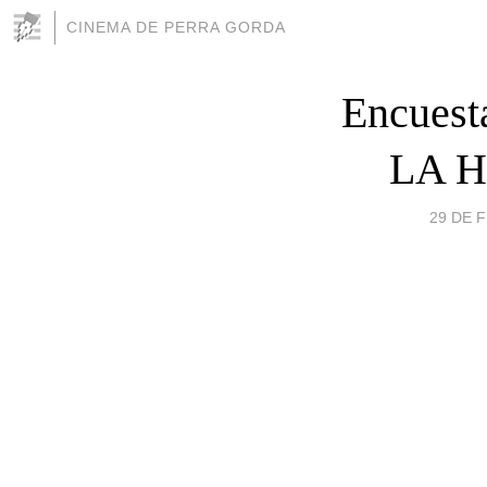
CINEMA DE PERRA GORDA
Encues
LA H
29 DE F