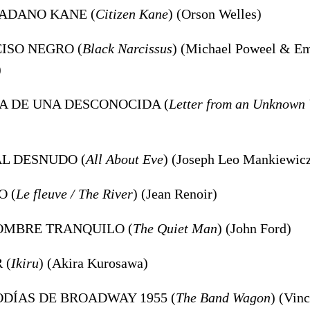
DADANO KANE (
Citizen Kane
) (Orson Welles)
CISO NEGRO (
Black Narcissus
) (Michael Poweel & Em
)
TA DE UNA DESCONOCIDA (
Letter from an Unknow
 AL DESNUDO (
All About Eve
) (Joseph Leo Mankiewic
O (
Le fleuve / The River
) (Jean Renoir)
HOMBRE TRANQUILO (
The Quiet Man
) (John Ford)
 (
Ikiru
) (Akira Kurosawa)
ODÍAS DE BROADWAY 1955 (
The Band Wagon
) (Vin