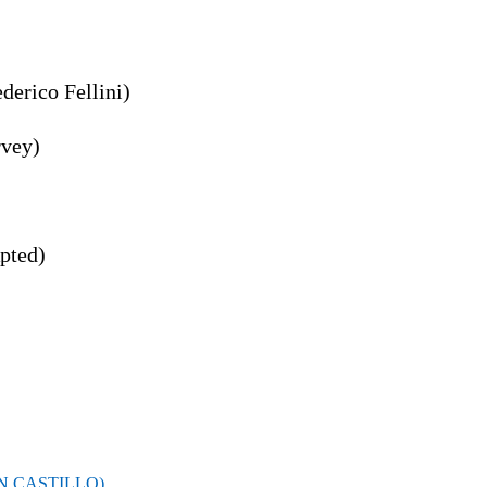
ederico Fellini)
rvey)
pted)
ÁN CASTILLO)