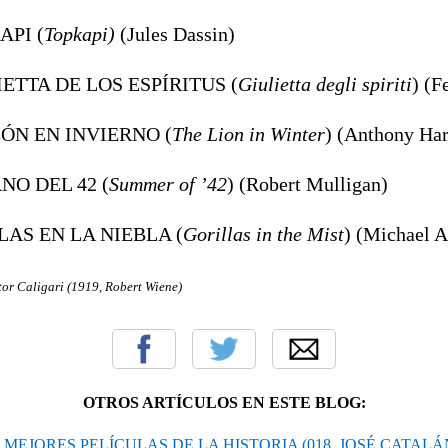
API (
Topkapi)
(Jules Dassin)
IETTA DE LOS ESPÍRITUS (
Giulietta degli spiriti
) (F
LEÓN EN INVIERNO (
The Lion in Winter
) (Anthony Ha
NO DEL 42 (
Summer of ’42
) (Robert Mulligan)
ILAS EN LA NIEBLA (
Gorillas in the Mist
) (Michael A
tor Caligari (1919, Robert Wiene)
OTROS ARTÍCULOS EN ESTE BLOG:
AS MEJORES PELÍCULAS DE LA HISTORIA (018. JOSÉ CATAL