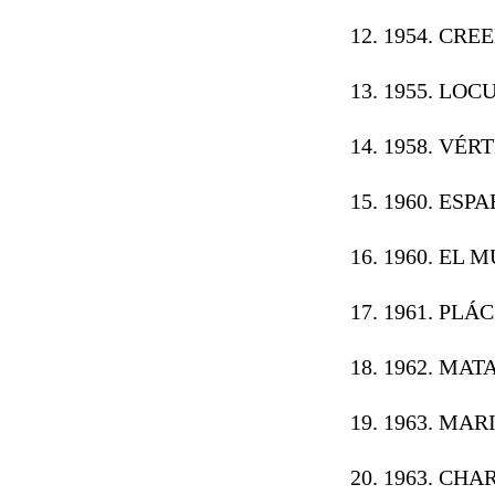
1954. CRE
1955. LOC
1958. VÉR
1960. ESPA
1960. EL 
1961. PLÁC
1962. MAT
1963. MAR
1963. CHA