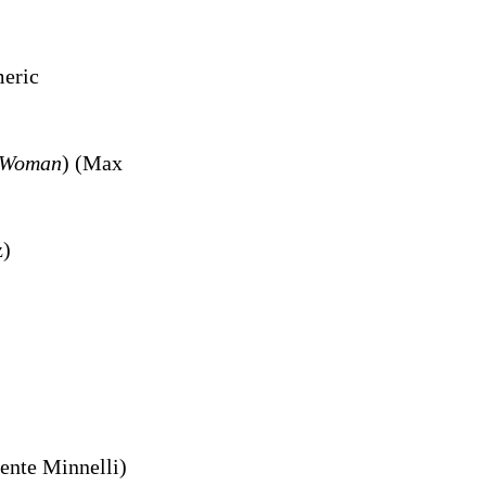
eric
n Woman
) (Max
z)
cente Minnelli)