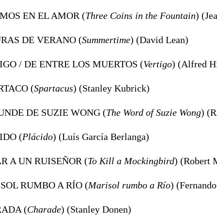
EMOS EN EL AMOR (
Three Coins in the Fountain
) (Je
URAS DE VERANO (
Summertime
) (David Lean)
TIGO / DE ENTRE LOS MUERTOS (
Vertigo
) (Alfred H
RTACO (
Spartacus
) (Stanley Kubrick)
MUNDE DE SUZIE WONG (
The Word of Suzie Wong
) (
IDO (
Plácido
) (Luís García Berlanga)
AR A UN RUISEÑOR (
To Kill a Mockingbird
) (Robert 
ISOL RUMBO A RÍO (
Marisol rumbo a Río
) (Fernando
RADA (
Charade
) (Stanley Donen)