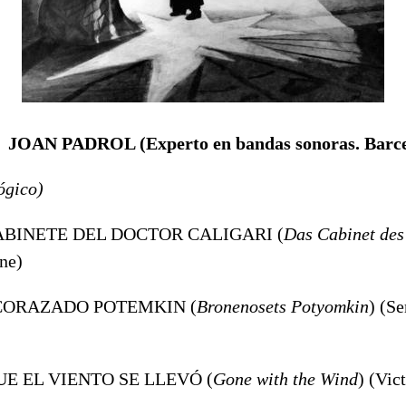
de JOAN PADROL (Experto en bandas sonoras. Barc
ógico)
GABINETE DEL DOCTOR CALIGARI (
Das Cabinet des
ne)
ACORAZADO POTEMKIN (
Bronenosets Potyomkin
) (Se
QUE EL VIENTO SE LLEVÓ (
Gone with the Wind
) (Vic