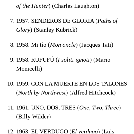
of the Hunter
) (Charles Laughton)
1957. SENDEROS DE GLORIA (
Paths of
Glory
) (Stanley Kubrick)
1958. Mi tío (
Mon oncle
) (Jacques Tati)
1958. RUFUFÚ (
I soliti ignoti
) (Mario
Monicelli)
1959. CON LA MUERTE EN LOS TALONES
(
North by Northwest
) (Alfred Hitchcock)
1961. UNO, DOS, TRES (
One, Two, Three
)
(Billy Wilder)
1963. EL VERDUGO (
El verdugo
) (Luis