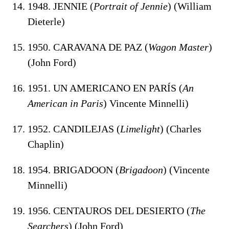
1948. JENNIE (
Portrait of Jennie
) (William
Dieterle)
1950. CARAVANA DE PAZ (
Wagon Master
)
(John Ford)
1951. UN AMERICANO EN PARÍS (
An
American in Paris
) Vincente Minnelli)
1952. CANDILEJAS (
Limelight
) (Charles
Chaplin)
1954. BRIGADOON (
Brigadoon
) (Vincente
Minnelli)
1956. CENTAUROS DEL DESIERTO (
The
Searchers
) (John Ford)